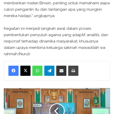
memberikan materi Binwin, penting untuk memahami siapa
calon pengantin itu dan tantangan apa yang mungkin
mereka hadapi,” ungkapnya.
Kegiatan ini menjadi langkah awal dalam proses
pembentukan penyuluh agama yang adaptif, analitis, dan
responsif terhadap dinamika masyarakat, khususnya
dalam upaya membina keluarga sakinah mawaddah wa
rahmah.(Nurul)
WhatsApp
Telegram
Bagikan melalui surel
Cetak
P
A
I
F
K