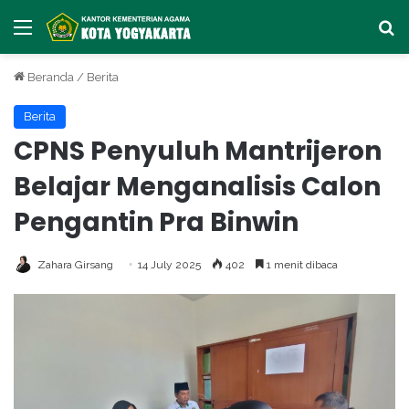
Menu
Ca
Beranda
/
Berita
Berita
CPNS Penyuluh Mantrijeron
Belajar Menganalisis Calon
Pengantin Pra Binwin
Zahara Girsang
14 July 2025
402
1 menit dibaca