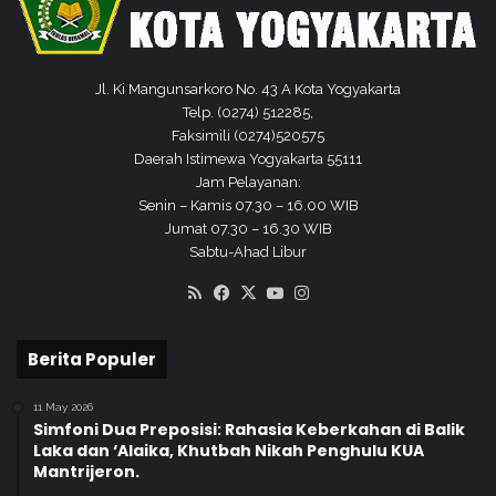
s
a
r
P
Jl. Ki Mangunsarkoro No. 43 A Kota Yogyakarta
P
Telp. (0274) 512285,
P
Faksimili (0274)520575
K
Daerah Istimewa Yogyakarta 55111
d
Jam Pelayanan:
a
Senin – Kamis 07.30 – 16.00 WIB
n
Jumat 07.30 – 16.30 WIB
C
Sabtu-Ahad Libur
P
RSS
Facebook
X
YouTube
Instagram
N
S
K
Berita Populer
e
m
11 May 2026
e
Simfoni Dua Preposisi: Rahasia Keberkahan di Balik
n
Laka dan ‘Alaika, Khutbah Nikah Penghulu KUA
a
Mantrijeron.
g