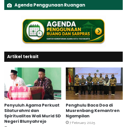
u
m
Agenda Penggunaan Ruangan
b
a
a
I
g
s
y
l
o
a
H
m
a
K
j
e
i
Artikel terkait
m
K
a
o
n
t
t
a
r
Y
e
o
n
g
M
y
e
Penyuluh Agama Perkuat
Penghulu Baca Doa di
a
r
Silaturahmi dan
Musrenbang Kemantren
k
Spiritualitas Wali Murid SD
Ngampilan
g
Negeri Blunyahrejo
a
a
7 February 2025
r