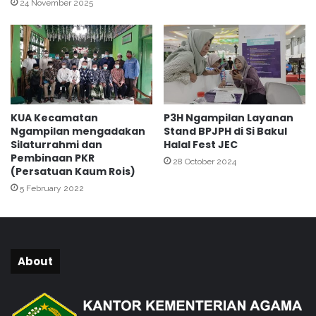
n
24 November 2025
t
g
a
s
.
a
n
I
k
u
KUA Kecamatan
P3H Ngampilan Layanan
t
Ngampilan mengadakan
Stand BPJPH di Si Bakul
i
Silaturrahmi dan
Halal Fest JEC
P
Pembinaan PKR
28 October 2024
e
(Persatuan Kaum Rois)
m
5 February 2022
b
u
k
a
a
About
n
L
a
t