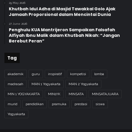
2
29 May 2026
Khutbah Idul Adha di Masjid Tawakkal Golo Ajak
0
Jamaah Proporsional dalam Mencintai Dunia
2
5
27 June 2026
Penghulu KUA Mantrijeron Sampaikan Falsafah
Alfiyah Ibnu Malik dalam Khutbah Nikah: “Jangan
Berebut Peran”
Tag
akademik
guru
inspiratif
kompetisi
lomba
madrasah
MAN 1 Yogyakarta
MAN 2 Yogyakarta
MIN 1 YOGYAKARTA
MIN1YK
MINSATA
MINSATAJUARA
murid
pendidikan
pramuka
prestasi
siswa
Yogyakarta