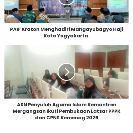
r
a
t
o
PAIF Kraton Menghadiri Mangayubagyo Haji
n
Kota Yogyakarta.
M
e
n
A
g
S
h
N
a
P
d
e
i
n
r
y
i
u
M
l
ASN Penyuluh Agama Islam Kemantren
a
u
n
Mergangsan Ikuti Pembukaan Latsar PPPK
h
g
dan CPNS Kemenag 2025
A
a
g
y
a