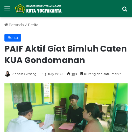
Menu
Ca
Beranda
/
Berita
Berita
PAIF Aktif Giat Bimluh Caten
KUA Gondomanan
Zahara Girsang
3 July 2024
358
Kurang dari satu menit