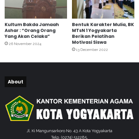
8
c
d
e
i
g
Kultum Bakda Jamaah
Bentuk Karakter Mulia, BK
P
a
Ashar : “Orang Orang
MTsN 1 Yogyakarta
o
h
Yang Akan Celaka”
Berikan Pelatihan
l
a
Motivasi Siswa
26 November 2024
s
n
13 December 2022
e
J
k
u
T
d
e
i
g
O
About
a
n
l
l
r
i
e
n
j
e
o
Jl. Ki Mangunsarkoro No. 43 A Kota Yogyakarta
Telp. (0274) 512285,