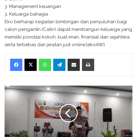
3. Management keuangan
3. Keluarga bahagia
Eko berharap kegiatan bimbingan dan penyuluhan bagi
calon pengantin (Catin) dapat membangun keluarga yang
memiliki pondasi kokoh, kuat iman, finansial dan sejahtera
serta terbebas dari jeratan judi online.[ekoAW]
WhatsApp
Telegram
Bagikan melalui surel
Cetak
K
e
p
a
l
a
K
U