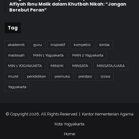
Alfiyah Ibnu Malik dalam Khutbah Nikah: “Jangan
Berebut Peran”
Tag
akademik
guru
inspiratif
kompetisi
lomba
madrasah
MAN 1 Yogyakarta
MAN 2 Yogyakarta
MIN 1 YOGYAKARTA
MIN1YK
MINSATA
MINSATAJUARA
murid
pendidikan
pramuka
prestasi
siswa
Yogyakarta
© Copyright 2026, All Rights Reserved | Kantor Kementerian Agama
Kota Yogyakarta
Home