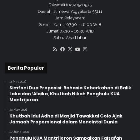
Faksimili (0274)520575
Daerah Istimewa Yogyakarta 55111
Jam Pelayanan:
Senin – Kamis 07.30 – 16.00 WIB
Jumat 07.30 – 16.30 WIB
Sabtu-Ahad Libur
RSS
Facebook
X
YouTube
Instagram
Berita Populer
11 May 2026
Simfoni Dua Preposisi: Rahasia Keberkahan di Balik
Laka dan ‘Alaika, Khutbah Nikah Penghulu KUA
Mantrijeron.
29 May 2026
Khutbah Idul Adha di Masjid Tawakkal Golo Ajak
Jamaah Proporsional dalam Mencintai Dunia
27 June 2026
Penghulu KUA Mantrijeron Sampaikan Falsafah