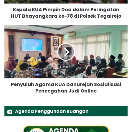
A
Kepala KUA Pimpin Doa dalam Peringatan
P
HUT Bhayangkara ke-78 di Polsek Tegalrejo
i
m
p
P
i
e
n
n
D
y
o
u
a
l
d
u
a
h
l
A
Penyuluh Agama KUA Danurejan Sosialisasi
a
g
m
Pencegahan Judi Online
a
P
m
e
a
r
K
Agenda Penggunaan Ruangan
i
U
n
A
g
D