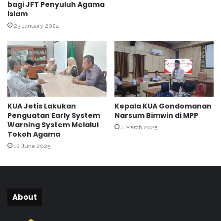
a
bagi JFT Penyuluh Agama
h
Islam
M
k
A
a
23 January 2024
N
n
1
D
Y
u
o
t
g
a
y
M
a
o
KUA Jetis Lakukan
Kepala KUA Gondomanan
k
d
Penguatan Early System
Narsum Bimwin di MPP
a
e
Warning System Melalui
r
4 March 2025
r
Tokoh Agama
t
a
12 June 2025
a
s
i
d
i
M
About
u
'
a