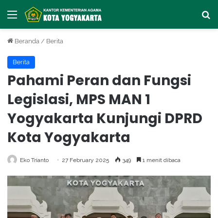
Menu
Ca
Beranda
/
Berita
Berita
Pahami Peran dan Fungsi
Legislasi, MPS MAN 1
Yogyakarta Kunjungi DPRD
Kota Yogyakarta
Eko Trianto
27 February 2025
349
1 menit dibaca