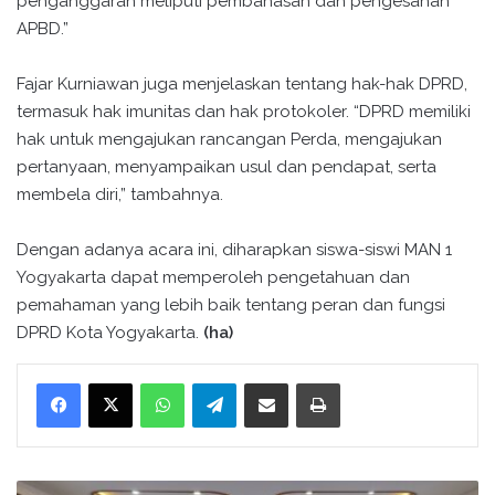
penganggaran meliputi pembahasan dan pengesahan
APBD.”
Fajar Kurniawan juga menjelaskan tentang hak-hak DPRD,
termasuk hak imunitas dan hak protokoler. “DPRD memiliki
hak untuk mengajukan rancangan Perda, mengajukan
pertanyaan, menyampaikan usul dan pendapat, serta
membela diri,” tambahnya.
Dengan adanya acara ini, diharapkan siswa-siswi MAN 1
Yogyakarta dapat memperoleh pengetahuan dan
pemahaman yang lebih baik tentang peran dan fungsi
DPRD Kota Yogyakarta.
(ha)
WhatsApp
Telegram
Bagikan melalui surel
Cetak
S