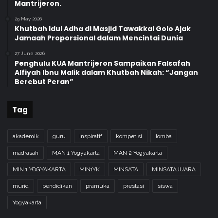
Mantrijeron.
29 May 2026
Khutbah Idul Adha di Masjid Tawakkal Golo Ajak
Jamaah Proporsional dalam Mencintai Dunia
27 June 2026
Penghulu KUA Mantrijeron Sampaikan Falsafah
Alfiyah Ibnu Malik dalam Khutbah Nikah: “Jangan
Berebut Peran”
Tag
akademik
guru
inspiratif
kompetisi
lomba
madrasah
MAN 1 Yogyakarta
MAN 2 Yogyakarta
MIN 1 YOGYAKARTA
MIN1YK
MINSATA
MINSATAJUARA
murid
pendidikan
pramuka
prestasi
siswa
Yogyakarta