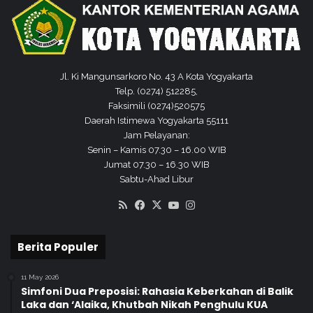
l
l
i
m
i
Jl. Ki Mangunsarkoro No. 43 A Kota Yogyakarta
n
Telp. (0274) 512285,
M
Faksimili (0274)520575
u
Daerah Istimewa Yogyakarta 55111
h
Jam Pelayanan:
a
Senin – Kamis 07.30 – 16.00 WIB
m
Jumat 07.30 – 16.30 WIB
m
Sabtu-Ahad Libur
a
RSS
Facebook
X
YouTube
Instagram
d
i
y
Berita Populer
a
h
11 May 2026
Simfoni Dua Preposisi: Rahasia Keberkahan di Balik
Laka dan ‘Alaika, Khutbah Nikah Penghulu KUA