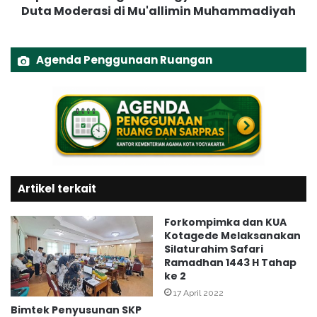
h
Duta Moderasi di Mu'allimin Muhammadiyah
n
k
a
a
g
n
K
Agenda Penggunaan Ruangan
S
o
e
t
m
a
a
Y
n
o
g
g
a
y
t
a
C
Artikel terkait
k
i
a
n
r
Forkompimka dan KUA
t
t
Kotagede Melaksanakan
a
a
Silaturahim Safari
S
Ramadhan 1443 H Tahap
K
ke 2
i
u
s
k
17 April 2022
w
u
Bimtek Penyusunan SKP