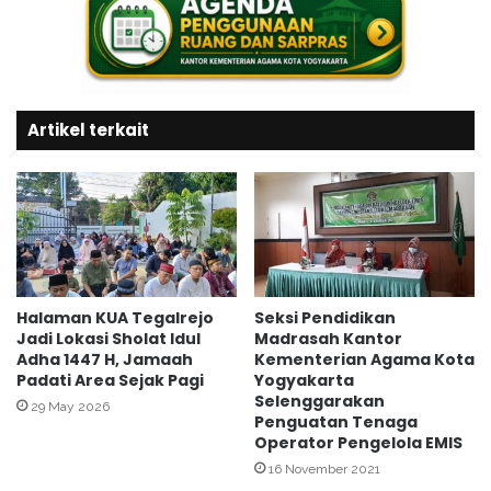
i
o
g
n
a
i
M
t
H
o
Q
Artikel terkait
r
I
i
S
n
n
g
A
U
2
j
0
i
2
a
6
n
Halaman KUA Tegalrejo
Seksi Pendidikan
U
Jadi Lokasi Sholat Idul
Madrasah Kantor
M
Adha 1447 H, Jamaah
Kementerian Agama Kota
I
a
Padati Area Sejak Pagi
Yogyakarta
N
d
Selenggarakan
S
r
29 May 2026
Penguatan Tenaga
u
a
Operator Pengelola EMIS
K
s
16 November 2021
a
a