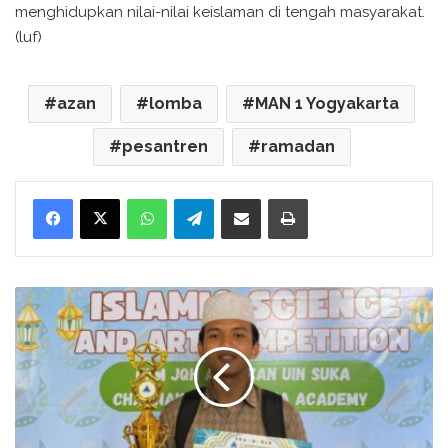
menghidupkan nilai-nilai keislaman di tengah masyarakat.
(luf)
azan
lomba
MAN 1 Yogyakarta
pesantren
ramadan
WhatsApp
Telegram
Bagikan melalui surel
Cetak
M
u
r
i
d
M
A
N