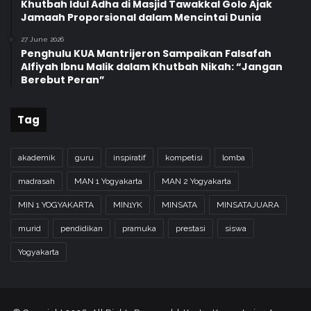
Khutbah Idul Adha di Masjid Tawakkal Golo Ajak
Jamaah Proporsional dalam Mencintai Dunia
27 June 2026
Penghulu KUA Mantrijeron Sampaikan Falsafah
Alfiyah Ibnu Malik dalam Khutbah Nikah: “Jangan
Berebut Peran”
Tag
akademik
guru
inspiratif
kompetisi
lomba
madrasah
MAN 1 Yogyakarta
MAN 2 Yogyakarta
MIN 1 YOGYAKARTA
MIN1YK
MINSATA
MINSATAJUARA
murid
pendidikan
pramuka
prestasi
siswa
Yogyakarta