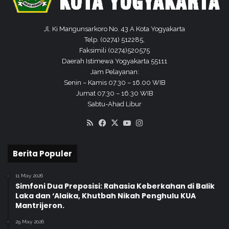
Jl. Ki Mangunsarkoro No. 43 A Kota Yogyakarta
Telp. (0274) 512285,
Faksimili (0274)520575
Daerah Istimewa Yogyakarta 55111
Jam Pelayanan:
Senin – Kamis 07.30 – 16.00 WIB
Jumat 07.30 – 16.30 WIB
Sabtu-Ahad Libur
RSS
Facebook
X
YouTube
Instagram
Berita Populer
11 May 2026
Simfoni Dua Preposisi: Rahasia Keberkahan di Balik
Laka dan ‘Alaika, Khutbah Nikah Penghulu KUA
Mantrijeron.
29 May 2026