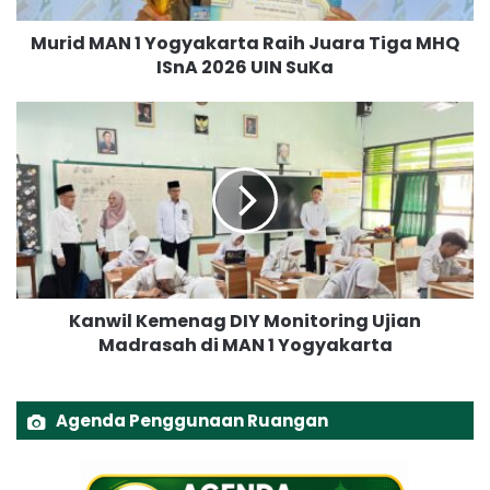
1
Murid MAN 1 Yogyakarta Raih Juara Tiga MHQ
Y
ISnA 2026 UIN SuKa
o
g
y
K
a
a
k
n
a
w
r
i
t
l
a
K
R
e
a
m
Kanwil Kemenag DIY Monitoring Ujian
i
e
h
Madrasah di MAN 1 Yogyakarta
n
J
a
u
g
a
D
Agenda Penggunaan Ruangan
r
I
a
Y
T
M