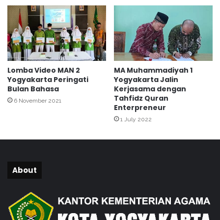
h
d
i
M
A
N
1
Lomba Video MAN 2
MA Muhammadiyah 1
Y
Yogyakarta Peringati
Yogyakarta Jalin
o
Bulan Bahasa
Kerjasama dengan
g
Tahfidz Quran
6 November 2021
y
Enterpreneur
a
1 July 2022
k
a
r
t
a
About