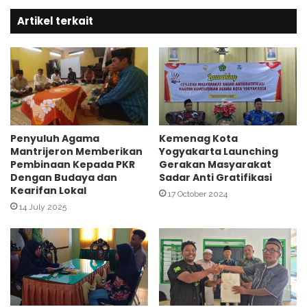
s
n
Artikel terkait
i
d
P
a
e
l
n
a
g
m
a
F
j
a
i
p
a
s
Penyuluh Agama
Kemenag Kota
n
Mantrijeron Memberikan
Yogyakarta Launching
e
Pembinaan Kepada PKR
Gerakan Masyarakat
L
d
Dengan Budaya dan
Sadar Anti Gratifikasi
a
u
Kearifan Lokal
p
17 October 2024
a
14 July 2025
n
a
n
M
T
A