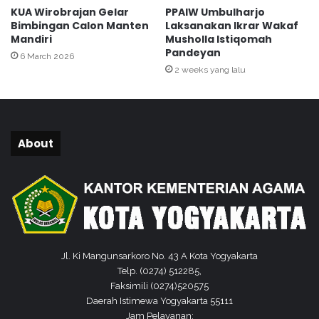
l
KUA Wirobrajan Gelar
PPAIW Umbulharjo
I
Bimbingan Calon Manten
Laksanakan Ikrar Wakaf
k
Mandiri
Musholla Istiqomah
h
Pandeyan
6 March 2026
l
2 weeks yang lalu
a
s
B
u
g
About
i
s
a
n
Jl. Ki Mangunsarkoro No. 43 A Kota Yogyakarta
Telp. (0274) 512285,
Faksimili (0274)520575
Daerah Istimewa Yogyakarta 55111
Jam Pelayanan: