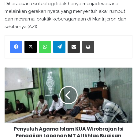
Diharapkan ekoteologi tidak hanya menjadi wacana,
melainkan gerakan nyata yang menyentuh akar rumput
dan mewarnai praktik keberagamaan di Mantrijeron dan
sekitarnya.(AZI)
WhatsApp
Telegram
Bagikan melalui surel
Cetak
P
e
n
y
u
l
u
h
A
Penyuluh Agama Islam KUA Wirobrajan Isi
g
Pengajian Lapanan MT Al Ikhlas Bugisan
a