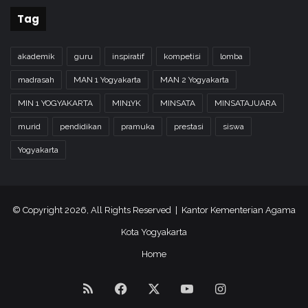
Tag
akademik
guru
inspiratif
kompetisi
lomba
madrasah
MAN 1 Yogyakarta
MAN 2 Yogyakarta
MIN 1 YOGYAKARTA
MIN1YK
MINSATA
MINSATAJUARA
murid
pendidikan
pramuka
prestasi
siswa
Yogyakarta
© Copyright 2026, All Rights Reserved | Kantor Kementerian Agama
Kota Yogyakarta
Home
RSS
Facebook
X
YouTube
Instagram