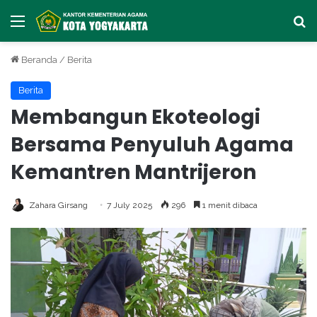
Menu
Ca
Beranda
/
Berita
Berita
Membangun Ekoteologi
Bersama Penyuluh Agama
Kemantren Mantrijeron
Zahara Girsang
7 July 2025
296
1 menit dibaca