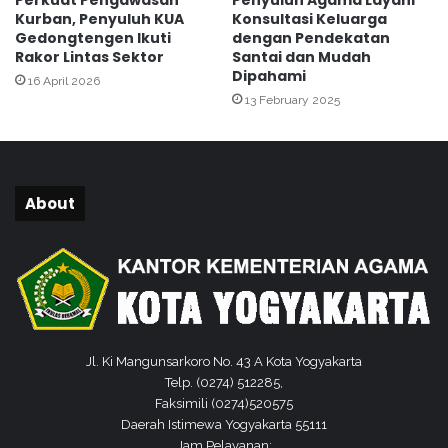
Perkuat Pengawasan
Penyuluh Agama Layani
k
a
Kurban, Penyuluh KUA
Konsultasi Keluarga
a
y
Gedongtengen Ikuti
dengan Pendekatan
n
Rakor Lintas Sektor
Santai dan Mudah
P
Dipahami
16 April 2026
e
13 February 2025
n
g
h
o
r
About
m
a
t
a
n
B
e
n
Jl. Ki Mangunsarkoro No. 43 A Kota Yogyakarta
d
Telp. (0274) 512285,
e
Faksimili (0274)520575
r
Daerah Istimewa Yogyakarta 55111
a
Jam Pelayanan: