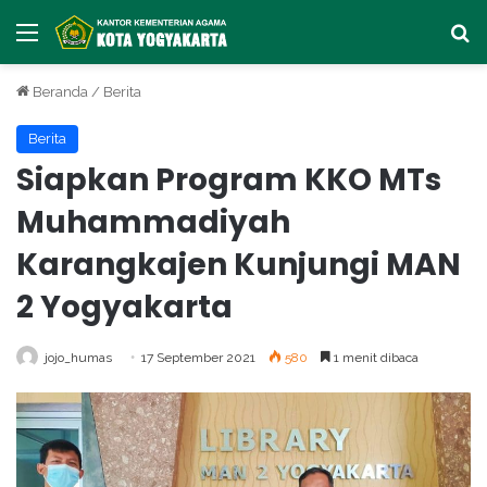
Menu
Ca
Beranda
/
Berita
Berita
Siapkan Program KKO MTs
Muhammadiyah
Karangkajen Kunjungi MAN
2 Yogyakarta
jojo_humas
17 September 2021
580
1 menit dibaca