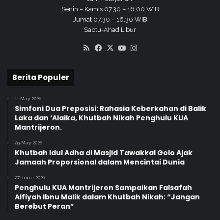
d
Senin – Kamis 07.30 – 16.00 WIB
a
Jumat 07.30 – 16.30 WIB
n
Sabtu-Ahad Libur
D
RSS
Facebook
X
YouTube
Instagram
o
a
Berita Populer
11 May 2026
Simfoni Dua Preposisi: Rahasia Keberkahan di Balik
Laka dan ‘Alaika, Khutbah Nikah Penghulu KUA
Mantrijeron.
29 May 2026
Khutbah Idul Adha di Masjid Tawakkal Golo Ajak
Jamaah Proporsional dalam Mencintai Dunia
27 June 2026
Penghulu KUA Mantrijeron Sampaikan Falsafah
Alfiyah Ibnu Malik dalam Khutbah Nikah: “Jangan
Berebut Peran”