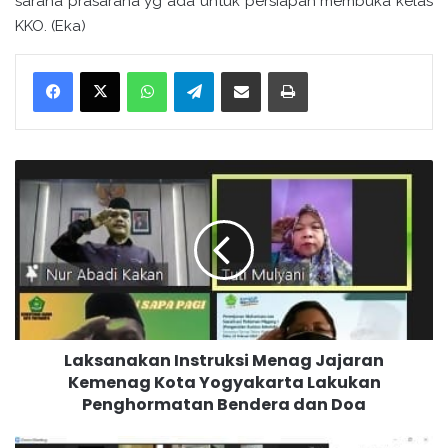
sarana prasarana yg ada untuk persiapan membuka kelas
KKO. (Eka)
WhatsApp
Telegram
Bagikan melalui surel
Cetak
L
a
k
s
a
n
a
k
a
Laksanakan Instruksi Menag Jajaran
n
Kemenag Kota Yogyakarta Lakukan
I
Penghormatan Bendera dan Doa
n
s
t
R