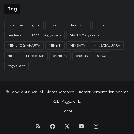
Tag
akademik
guru
inspiratif
kompetisi
lomba
madrasah
MAN 1 Yogyakarta
MAN 2 Yogyakarta
MIN 1 YOGYAKARTA
MIN1YK
MINSATA
MINSATAJUARA
murid
pendidikan
pramuka
prestasi
siswa
Yogyakarta
© Copyright 2026, All Rights Reserved | Kantor Kementerian Agama
Kota Yogyakarta
Home
RSS
Facebook
X
YouTube
Instagram