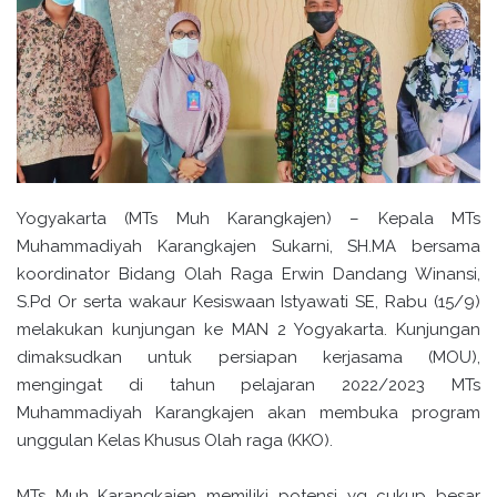
Yogyakarta (MTs Muh Karangkajen) – Kepala MTs
Muhammadiyah Karangkajen Sukarni, SH.MA bersama
koordinator Bidang Olah Raga Erwin Dandang Winansi,
S.Pd Or serta wakaur Kesiswaan Istyawati SE, Rabu (15/9)
melakukan kunjungan ke MAN 2 Yogyakarta. Kunjungan
dimaksudkan untuk persiapan kerjasama (MOU),
mengingat di tahun pelajaran 2022/2023 MTs
Muhammadiyah Karangkajen akan membuka program
unggulan Kelas Khusus Olah raga (KKO).
MTs Muh Karangkajen memiliki potensi yg cukup besar