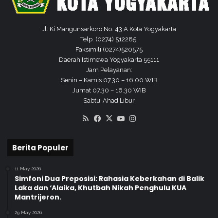
Jl. Ki Mangunsarkoro No. 43 A Kota Yogyakarta
Telp. (0274) 512285,
Faksimili (0274)520575
Daerah Istimewa Yogyakarta 55111
Jam Pelayanan:
Senin – Kamis 07.30 – 16.00 WIB
Jumat 07.30 – 16.30 WIB
Sabtu-Ahad Libur
RSS
Facebook
X
YouTube
Instagram
Berita Populer
11 May 2026
Simfoni Dua Preposisi: Rahasia Keberkahan di Balik
Laka dan ‘Alaika, Khutbah Nikah Penghulu KUA
Mantrijeron.
29 May 2026