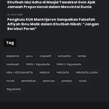
Khutbah Idul Adha di Masjid Tawakkal Golo Ajak
Jamaah Proporsional dalam Mencintai Dunia
27 June 2026
Penghulu KUA Mantrijeron Sampaikan Falsafah
Alfiyah Ibnu Malik dalam Khutbah Nikah: “Jangan
Berebut Peran”
Tag
akademik
guru
inspiratif
kompetisi
lomba
madrasah
MAN 1 Yogyakarta
MAN 2 Yogyakarta
MIN 1 YOGYAKARTA
MIN1YK
MINSATA
MINSATAJUARA
murid
pendidikan
pramuka
prestasi
siswa
Yogyakarta