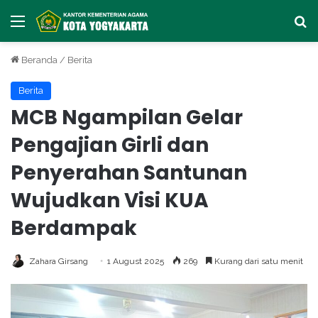
Menu
Ca
Beranda
/
Berita
Berita
MCB Ngampilan Gelar
Pengajian Girli dan
Penyerahan Santunan
Wujudkan Visi KUA
Berdampak
Zahara Girsang
1 August 2025
269
Kurang dari satu menit