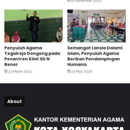
3
16 November 2023
o
l
s
e
k
d
a
n
Penyuluh Agama
Semangat Lansia Dalami
L
Tegalrejo Dongeng pada
Islam, Penyuluh Agama
i
Pesantren Kilat SD N
Berikan Pendampingan
n
Bener
Humanis
t
23 March 2024
23 May 2026
a
s
S
e
k
About
t
o
r
a
l