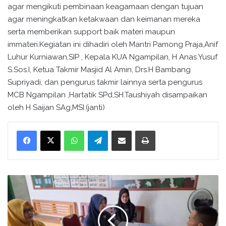
agar mengikuti pembinaan keagamaan dengan tujuan
agar meningkatkan ketakwaan dan keimanan mereka
serta memberikan support baik materi maupun
immateri.Kegiatan ini dihadiri oleh Mantri Pamong Praja,Anif
Luhur Kurniawan,SIP , Kepala KUA Ngampilan, H Anas Yusuf
S.Sos.I, Ketua Takmir Masjid Al Amin, Drs.H Bambang
Supriyadi, dan pengurus takmir lainnya serta pengurus
MCB Ngampilan ,Hartatik SPd,SH.Taushiyah disampaikan
oleh H Saijan SAg,MSI.(janti)
WhatsApp
Telegram
Bagikan melalui surel
Cetak
P
e
n
y
u