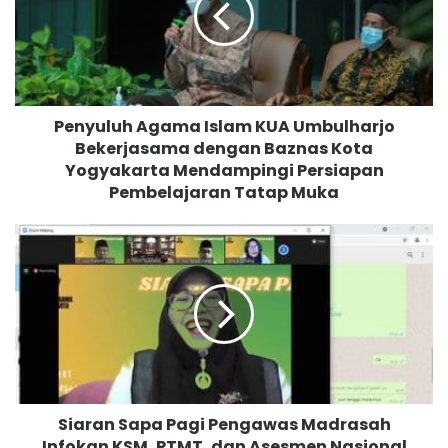
u
l
u
h
A
Penyuluh Agama Islam KUA Umbulharjo
g
Bekerjasama dengan Baznas Kota
a
Yogyakarta Mendampingi Persiapan
m
a
Pembelajaran Tatap Muka
I
s
S
l
i
a
a
m
r
K
a
U
n
A
S
U
a
m
p
b
Siaran Sapa Pagi Pengawas Madrasah
a
u
Infokan KSM, PTMT, dan Asesmen Nasional
P