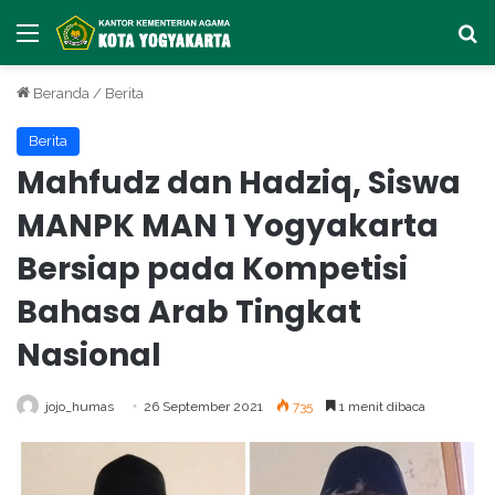
Menu
Ca
Beranda
/
Berita
Berita
Mahfudz dan Hadziq, Siswa
MANPK MAN 1 Yogyakarta
Bersiap pada Kompetisi
Bahasa Arab Tingkat
Nasional
jojo_humas
26 September 2021
735
1 menit dibaca