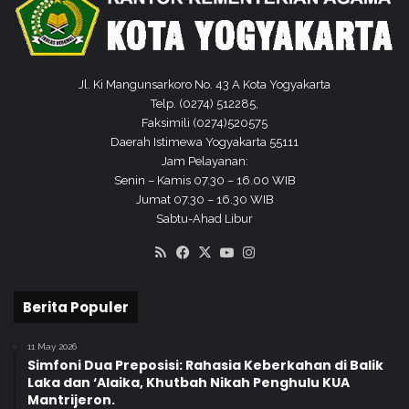
m
M
e
e
n
n
N
d
a
Jl. Ki Mangunsarkoro No. 43 A Kota Yogyakarta
a
s
Telp. (0274) 512285,
m
i
Faksimili (0274)520575
p
o
Daerah Istimewa Yogyakarta 55111
i
n
Jam Pelayanan:
n
a
Senin – Kamis 07.30 – 16.00 WIB
g
l
Jumat 07.30 – 16.30 WIB
i
Sabtu-Ahad Libur
P
e
RSS
Facebook
X
YouTube
Instagram
r
s
Berita Populer
i
a
p
11 May 2026
Simfoni Dua Preposisi: Rahasia Keberkahan di Balik
a
Laka dan ‘Alaika, Khutbah Nikah Penghulu KUA
n
Mantrijeron.
P