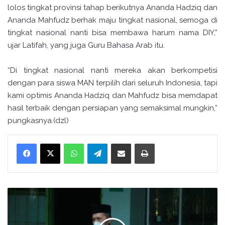
lolos tingkat provinsi tahap berikutnya Ananda Hadziq dan
Ananda Mahfudz berhak maju tingkat nasional, semoga di
tingkat nasional nanti bisa membawa harum nama DIY,”
ujar Latifah, yang juga Guru Bahasa Arab itu.
“Di tingkat nasional nanti mereka akan berkompetisi
dengan para siswa MAN terpilih dari seluruh Indonesia, tapi
kami optimis Ananda Hadziq dan Mahfudz bisa memdapat
hasil terbaik dengan persiapan yang semaksimal mungkin,”
pungkasnya.(dzl)
WhatsApp
Telegram
Bagikan melalui surel
Cetak
P
e
n
y