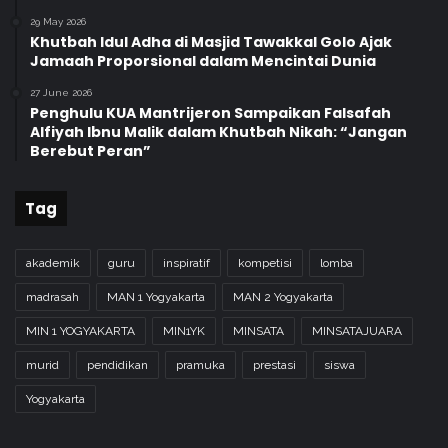
e
29 May 2026
m
Khutbah Idul Adha di Masjid Tawakkal Golo Ajak
b
Jamaah Proporsional dalam Mencintai Dunia
e
27 June 2026
l
Penghulu KUA Mantrijeron Sampaikan Falsafah
a
Alfiyah Ibnu Malik dalam Khutbah Nikah: “Jangan
j
Berebut Peran”
a
r
a
Tag
n
T
akademik
guru
inspiratif
kompetisi
lomba
a
t
madrasah
MAN 1 Yogyakarta
MAN 2 Yogyakarta
a
p
MIN 1 YOGYAKARTA
MIN1YK
MINSATA
MINSATAJUARA
M
murid
pendidikan
pramuka
prestasi
siswa
u
k
Yogyakarta
a