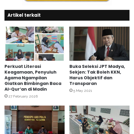
e
t
s
a
a
Artikel terkait
b
n
a
t
h
r
d
e
i
n
K
d
U
a
A
l
U
Perkuat Literasi
Buka Seleksi JPT Madya,
a
Keagamaan, Penyuluh
Sekjen: Tak Boleh KKN,
m
Agama Ngampilan
Harus Objektif dan
m
b
Giatkan Bimbingan Baca
Transparan
P
u
Al-Qur’an di Madin
r
l
5 May 2021
o
27 February 2026
h
g
a
r
r
a
j
m
o
R
a