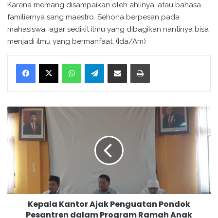
Karena memang disampaikan oleh ahlinya, atau bahasa
familiernya sang maestro. Sehona berpesan pada
mahasiswa agar sedikit ilmu yang dibagikan nantinya bisa
menjadi ilmu yang bermanfaat. (Ida/Am)
WhatsApp
Telegram
Bagikan melalui surel
Cetak
K
e
p
a
l
a
K
a
n
Kepala Kantor Ajak Penguatan Pondok
t
Pesantren dalam Program Ramah Anak
o