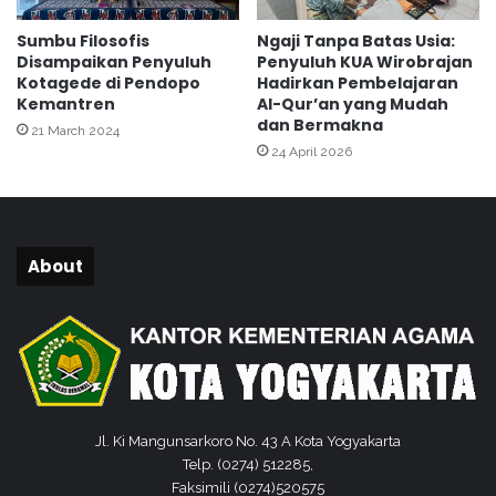
m
Sumbu Filosofis
Ngaji Tanpa Batas Usia:
a
Disampaikan Penyuluh
Penyuluh KUA Wirobrajan
h
Kotagede di Pendopo
Hadirkan Pembelajaran
A
Kemantren
Al-Qur’an yang Mudah
n
dan Bermakna
21 March 2024
a
24 April 2026
k
About
Jl. Ki Mangunsarkoro No. 43 A Kota Yogyakarta
Telp. (0274) 512285,
Faksimili (0274)520575