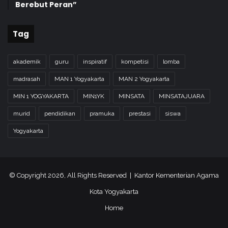
Berebut Peran”
Tag
akademik
guru
inspiratif
kompetisi
lomba
madrasah
MAN 1 Yogyakarta
MAN 2 Yogyakarta
MIN 1 YOGYAKARTA
MIN1YK
MINSATA
MINSATAJUARA
murid
pendidikan
pramuka
prestasi
siswa
Yogyakarta
© Copyright 2026, All Rights Reserved | Kantor Kementerian Agama
Kota Yogyakarta
Home