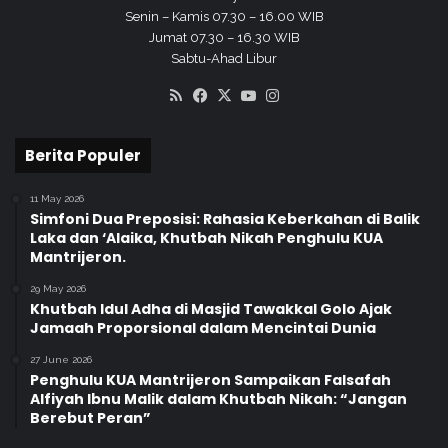
k
Senin – Kamis 07.30 – 16.00 WIB
a
Jumat 07.30 – 16.30 WIB
l
Sabtu-Ahad Libur
RSS
Facebook
X
YouTube
Instagram
Berita Populer
11 May 2026
Simfoni Dua Preposisi: Rahasia Keberkahan di Balik
Laka dan ‘Alaika, Khutbah Nikah Penghulu KUA
Mantrijeron.
29 May 2026
Khutbah Idul Adha di Masjid Tawakkal Golo Ajak
Jamaah Proporsional dalam Mencintai Dunia
27 June 2026
Penghulu KUA Mantrijeron Sampaikan Falsafah
Alfiyah Ibnu Malik dalam Khutbah Nikah: “Jangan
Berebut Peran”