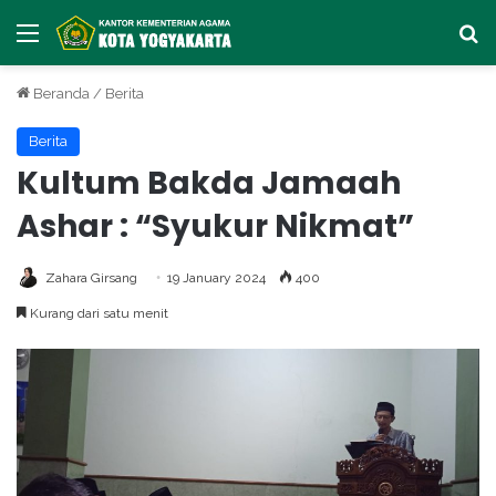
Menu
Ca
Beranda
/
Berita
Berita
Kultum Bakda Jamaah
Ashar : “Syukur Nikmat”
Zahara Girsang
19 January 2024
400
Kurang dari satu menit