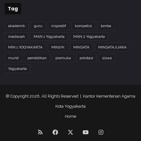
Tag
akademik
guru
inspiratif
kompetisi
lomba
madrasah
MAN 1 Yogyakarta
MAN 2 Yogyakarta
MIN 1 YOGYAKARTA
MIN1YK
MINSATA
MINSATAJUARA
murid
pendidikan
pramuka
prestasi
siswa
Yogyakarta
© Copyright 2026, All Rights Reserved | Kantor Kementerian Agama
Kota Yogyakarta
Home
RSS
Facebook
X
YouTube
Instagram