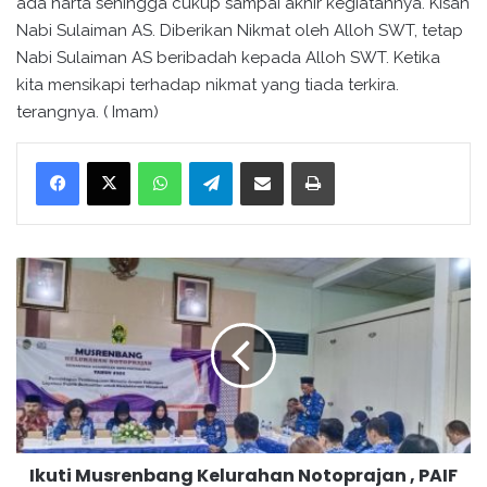
ada harta sehingga cukup sampai akhir kegiatannya. Kisah
Nabi Sulaiman AS. Diberikan Nikmat oleh Alloh SWT, tetap
Nabi Sulaiman AS beribadah kepada Alloh SWT. Ketika
kita mensikapi terhadap nikmat yang tiada terkira.
terangnya. ( Imam)
WhatsApp
Telegram
Bagikan melalui surel
Cetak
I
k
u
t
i
M
u
s
r
Ikuti Musrenbang Kelurahan Notoprajan , PAIF
e