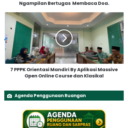
Ngampilan Bertugas Membaca Doa.
n
b
a
7
n
P
g
P
K
P
e
K
l
O
u
r
r
i
a
e
7 PPPK Orientasi Mandiri By Aplikasi Massive
h
n
a
Open Online Course dan Klasikal
t
n
a
N
s
o
i
Agenda Penggunaan Ruangan
t
M
o
a
p
n
r
d
a
i