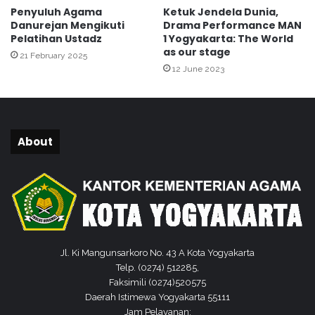
Penyuluh Agama
Ketuk Jendela Dunia,
g
n
Danurejan Mengikuti
Drama Performance MAN
a
O
Pelatihan Ustadz
1 Yogyakarta: The World
s
n
as our stage
21 February 2025
l
12 June 2023
M
i
e
n
m
e
b
C
a
o
About
c
u
a
r
D
s
o
e
a
d
.
a
n
K
Jl. Ki Mangunsarkoro No. 43 A Kota Yogyakarta
l
Telp. (0274) 512285,
a
Faksimili (0274)520575
s
Daerah Istimewa Yogyakarta 55111
i
Jam Pelayanan: