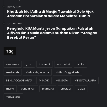
29 May 2026
Khutbah Idul Adha di Masjid Tawakkal Golo Ajak
Jamaah Proporsional dalam Mencintai Dunia
27 June 2026
Penghulu KUA Mantrijeron Sampaikan Falsafah
Alfiyah Ibnu Malik dalam Khutbah Nikah: “Jangan
Berebut Peran”
Tag
akademik
guru
inspiratif
kompetisi
lomba
madrasah
MAN 1 Yogyakarta
MAN 2 Yogyakarta
MIN 1 YOGYAKARTA
MIN1YK
MINSATA
MINSATAJUARA
murid
pendidikan
pramuka
prestasi
siswa
Yogyakarta