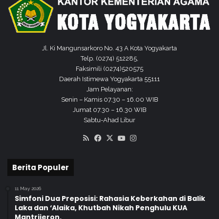
n
t
a
i
d
Jl. Ki Mangunsarkoro No. 43 A Kota Yogyakarta
a
Telp. (0274) 512285,
n
Faksimili (0274)520575
M
Daerah Istimewa Yogyakarta 55111
u
Jam Pelayanan:
d
Senin – Kamis 07.30 – 16.00 WIB
a
Jumat 07.30 – 16.30 WIB
h
Sabtu-Ahad Libur
D
RSS
Facebook
X
YouTube
Instagram
i
p
a
Berita Populer
h
a
11 May 2026
m
Simfoni Dua Preposisi: Rahasia Keberkahan di Balik
i
Laka dan ‘Alaika, Khutbah Nikah Penghulu KUA
Mantrijeron.