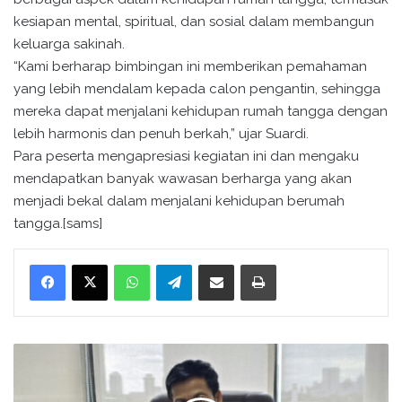
kesiapan mental, spiritual, dan sosial dalam membangun
keluarga sakinah.
“Kami berharap bimbingan ini memberikan pemahaman
yang lebih mendalam kepada calon pengantin, sehingga
mereka dapat menjalani kehidupan rumah tangga dengan
lebih harmonis dan penuh berkah,” ujar Suardi.
Para peserta mengapresiasi kegiatan ini dan mengaku
mendapatkan banyak wawasan berharga yang akan
menjadi bekal dalam menjalani kehidupan berumah
tangga.[sams]
WhatsApp
Telegram
Bagikan melalui surel
Cetak
J
e
m