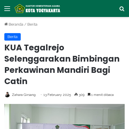
Menu
Ca
Beranda
/
Berita
Berita
KUA Tegalrejo
Selenggarakan Bimbingan
Perkawinan Mandiri Bagi
Catin
Zahara Girsang
13 February 2025
309
1 menit dibaca