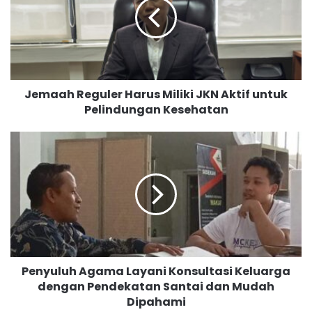
a
a
h
R
e
g
Jemaah Reguler Harus Miliki JKN Aktif untuk
u
Pelindungan Kesehatan
l
e
r
P
H
e
a
n
r
y
u
u
s
l
M
u
i
h
l
A
Penyuluh Agama Layani Konsultasi Keluarga
i
g
k
dengan Pendekatan Santai dan Mudah
a
i
Dipahami
m