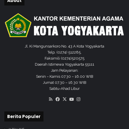
About
D
a
I
k
P
B
a
l
a
i
B
Jl. Ki Mangunsarkoro No. 43 A Kota Yogyakarta
a
Telp. (0274) 512285,
h
Faksimili (0274)520575
a
Daerah Istimewa Yogyakarta 55111
s
Jam Pelayanan:
a
Senin – Kamis 07.30 – 16.00 WIB
D
Jumat 07.30 – 16.30 WIB
I
Sabtu-Ahad Libur
Y
RSS
Facebook
X
YouTube
Instagram
Berita Populer
11 May 2026