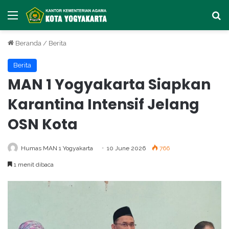
Menu
Ca
Beranda
/
Berita
Berita
MAN 1 Yogyakarta Siapkan
Karantina Intensif Jelang
OSN Kota
Humas MAN 1 Yogyakarta
10 June 2026
766
1 menit dibaca