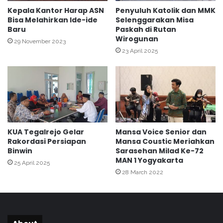
a
g
Kepala Kantor Harap ASN
Penyuluh Katolik dan MMK
k
Bisa Melahirkan Ide-ide
Selenggarakan Misa
a
Baru
Paskah di Rutan
a
a
Wirogunan
r
n
29 November 2023
t
S
23 April 2025
a
a
M
y
e
e
n
m
e
b
m
a
b
r
KUA Tegalrejo Gelar
Mansa Voice Senior dan
u
a
Rakordasi Persiapan
Mansa Coustic Meriahkan
s
C
Binwin
Sarasehan Milad Ke-72
H
e
MAN 1 Yogyakarta
25 April 2025
u
r
28 March 2022
k
i
u
t
m
a
U
A
N
n