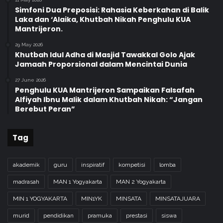
Simfoni Dua Preposisi: Rahasia Keberkahan di Balik
Laka dan ‘Alaika, Khutbah Nikah Penghulu KUA
Mantrijeron.
29 May 2026
Khutbah Idul Adha di Masjid Tawakkal Golo Ajak
Jamaah Proporsional dalam Mencintai Dunia
27 June 2026
Penghulu KUA Mantrijeron Sampaikan Falsafah
Alfiyah Ibnu Malik dalam Khutbah Nikah: “Jangan
Berebut Peran”
Tag
akademik
guru
inspiratif
kompetisi
lomba
madrasah
MAN 1 Yogyakarta
MAN 2 Yogyakarta
MIN 1 YOGYAKARTA
MIN1YK
MINSATA
MINSATAJUARA
murid
pendidikan
pramuka
prestasi
siswa