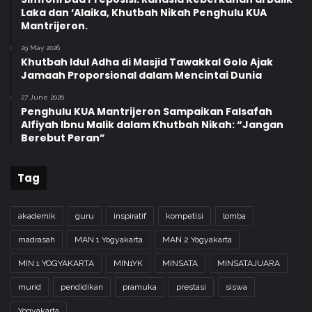
Laka dan ‘Alaika, Khutbah Nikah Penghulu KUA
Mantrijeron.
29 May 2026
Khutbah Idul Adha di Masjid Tawakkal Golo Ajak
Jamaah Proporsional dalam Mencintai Dunia
27 June 2026
Penghulu KUA Mantrijeron Sampaikan Falsafah
Alfiyah Ibnu Malik dalam Khutbah Nikah: “Jangan
Berebut Peran”
Tag
akademik
guru
inspiratif
kompetisi
lomba
madrasah
MAN 1 Yogyakarta
MAN 2 Yogyakarta
MIN 1 YOGYAKARTA
MIN1YK
MINSATA
MINSATAJUARA
murid
pendidikan
pramuka
prestasi
siswa
Yogyakarta