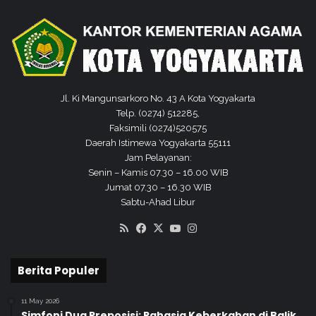
a
g
n
a
g
M
s
a
a
t
n
e
r
Jl. Ki Mangunsarkoro No. 43 A Kota Yogyakarta
i
Telp. (0274) 512285,
U
Faksimili (0274)520575
U
Daerah Istimewa Yogyakarta 55111
P
Jam Pelayanan:
e
Senin – Kamis 07.30 – 16.00 WIB
r
Jumat 07.30 – 16.30 WIB
k
Sabtu-Ahad Libur
a
RSS
Facebook
X
YouTube
Instagram
w
i
n
Berita Populer
a
n
11 May 2026
Simfoni Dua Preposisi: Rahasia Keberkahan di Balik