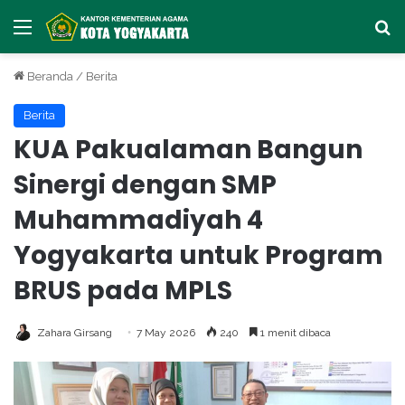
Menu
Ca
Beranda
/
Berita
Berita
KUA Pakualaman Bangun
Sinergi dengan SMP
Muhammadiyah 4
Yogyakarta untuk Program
BRUS pada MPLS
Zahara Girsang
7 May 2026
240
1 menit dibaca