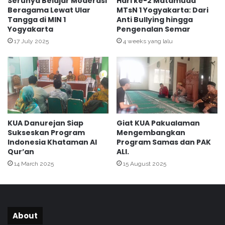
Serunya Belajar Moderasi
Hari ke-2 Matamuda
t
Beragama Lewat Ular
MTsN 1 Yogyakarta: Dari
i
r
Tangga di MIN 1
Anti Bullying hingga
s
Yogyakarta
Pengenalan Semar
i
w
S
a
17 July 2025
4 weeks yang lalu
D
P
s
K
e
L
-
U
K
I
e
N
m
S
KUA Danurejan Siap
Giat KUA Pakualaman
a
u
Sukseskan Program
Mengembangkan
n
n
Indonesia Khataman Al
Program Samas dan PAK
t
a
Qur’an
ALI.
r
n
14 March 2025
15 August 2025
e
K
n
a
M
l
e
i
r
j
About
g
a