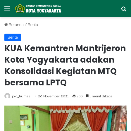
Menu
Ca
Beranda
/
Berita
Berita
KUA Kemantren Mantrijeron
Kota Yogyakarta adakan
Konsolidasi Kegiatan MTQ
bersama LPTQ
jojo_humas
20 November 2021
466
1 menit dibaca