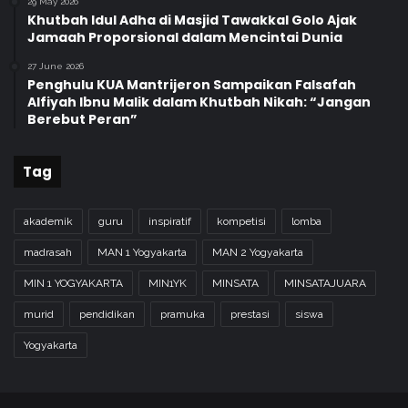
29 May 2026
Khutbah Idul Adha di Masjid Tawakkal Golo Ajak
Jamaah Proporsional dalam Mencintai Dunia
27 June 2026
Penghulu KUA Mantrijeron Sampaikan Falsafah
Alfiyah Ibnu Malik dalam Khutbah Nikah: “Jangan
Berebut Peran”
Tag
akademik
guru
inspiratif
kompetisi
lomba
madrasah
MAN 1 Yogyakarta
MAN 2 Yogyakarta
MIN 1 YOGYAKARTA
MIN1YK
MINSATA
MINSATAJUARA
murid
pendidikan
pramuka
prestasi
siswa
Yogyakarta