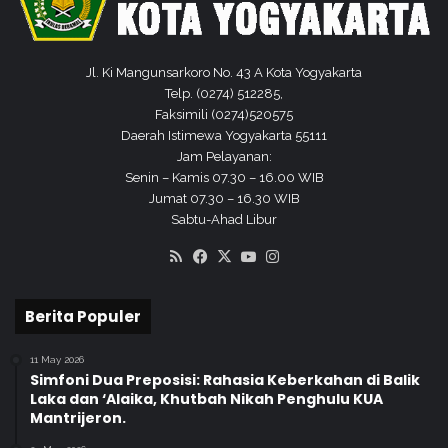
Jl. Ki Mangunsarkoro No. 43 A Kota Yogyakarta
Telp. (0274) 512285,
Faksimili (0274)520575
Daerah Istimewa Yogyakarta 55111
Jam Pelayanan:
Senin – Kamis 07.30 – 16.00 WIB
Jumat 07.30 – 16.30 WIB
Sabtu-Ahad Libur
RSS
Facebook
X
YouTube
Instagram
Berita Populer
11 May 2026
Simfoni Dua Preposisi: Rahasia Keberkahan di Balik
Laka dan ‘Alaika, Khutbah Nikah Penghulu KUA
Mantrijeron.