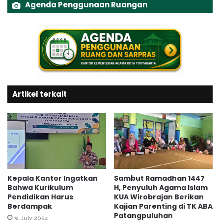
m
Agenda Penggunaan Ruangan
n
e
P
n
i
a
l
g
o
R
t
I
i
H
n
a
g
Artikel terkait
d
Z
i
o
r
n
i
a
M
I
o
n
n
t
e
e
v
Kepala Kantor Ingatkan
Sambut Ramadhan 1447
g
Bahwa Kurikulum
H, Penyuluh Agama Islam
A
Pendidikan Harus
KUA Wirobrajan Berikan
r
K
Berdampak
Kajian Parenting di TK ABA
i
G
Patangpuluhan
t
d
31 July 2024