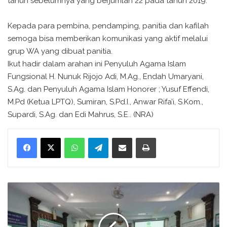
tahun sebelumnya yang berjumlah 22 pada tahun 2019.
Kepada para pembina, pendamping, panitia dan kafilah
semoga bisa memberikan komunikasi yang aktif melalui
grup WA yang dibuat panitia.
Ikut hadir dalam arahan ini Penyuluh Agama Islam
Fungsional H. Nunuk Rijojo Adi, M.Ag., Endah Umaryani,
S.Ag. dan Penyuluh Agama Islam Honorer ; Yusuf Effendi,
M.Pd (Ketua LPTQ), Sumiran, S.Pd.I., Anwar Rifa’i, S.Kom.,
Supardi, S.Ag. dan Edi Mahrus, S.E.. (NRA)
WhatsApp
Telegram
Bagikan melalui surel
Cetak
P
e
n
d