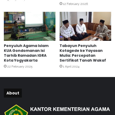
a
12 February 2026
i
s
M
M
T
T
s
s
N
N
1
1
Y
Y
o
Penyuluh Agama Islam
Tabayun Penyuluh
o
g
KUA Gondomanan Isi
Kotagede ke Yayasan
g
y
Tarhib Ramadan IGRA
Mulia: Percepatan
y
a
Kota Yogyakarta
Sertifikat Tanah Wakaf
a
k
22 February 2025
1 April 2024
k
a
a
r
r
t
t
a
a
About