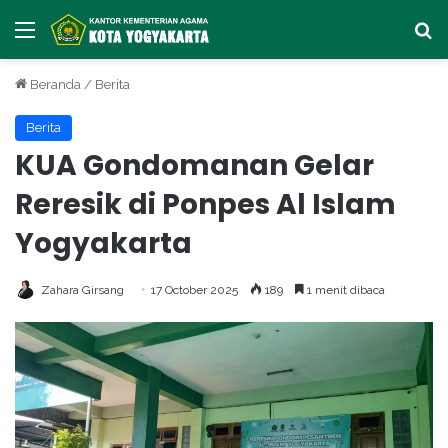
Menu
Ca
Beranda
/
Berita
Berita
KUA Gondomanan Gelar
Reresik di Ponpes Al Islam
Yogyakarta
Zahara Girsang
17 October 2025
189
1 menit dibaca