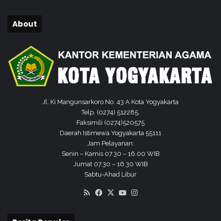
N
2
About
0
2
5
R
e
r
e
s
Jl. Ki Mangunsarkoro No. 43 A Kota Yogyakarta
i
Telp. (0274) 512285,
k
Faksimili (0274)520575
P
Daerah Istimewa Yogyakarta 55111
o
Jam Pelayanan:
n
Senin – Kamis 07.30 – 16.00 WIB
p
Jumat 07.30 – 16.30 WIB
e
Sabtu-Ahad Libur
s
RSS
Facebook
X
YouTube
Instagram