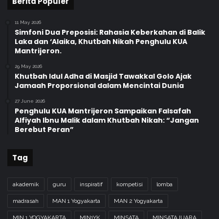
Berita Populer
11 May 2026
Simfoni Dua Preposisi: Rahasia Keberkahan di Balik
Laka dan ‘Alaika, Khutbah Nikah Penghulu KUA
Mantrijeron.
29 May 2026
Khutbah Idul Adha di Masjid Tawakkal Golo Ajak
Jamaah Proporsional dalam Mencintai Dunia
27 June 2026
Penghulu KUA Mantrijeron Sampaikan Falsafah
Alfiyah Ibnu Malik dalam Khutbah Nikah: “Jangan
Berebut Peran”
Tag
akademik
guru
inspiratif
kompetisi
lomba
madrasah
MAN 1 Yogyakarta
MAN 2 Yogyakarta
MIN 1 YOGYAKARTA
MIN1YK
MINSATA
MINSATAJUARA