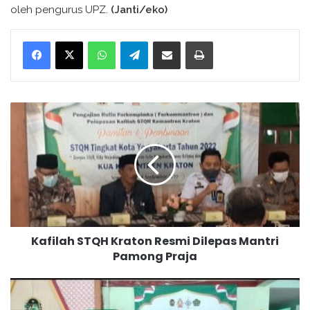
oleh pengurus UPZ.
(Janti/eko)
WhatsApp
Telegram
Bagikan melalui surel
Cetak
K
a
f
i
l
a
h
S
T
Kafilah STQH Kraton Resmi Dilepas Mantri
Q
Pamong Praja
H
K
r
P
a
e