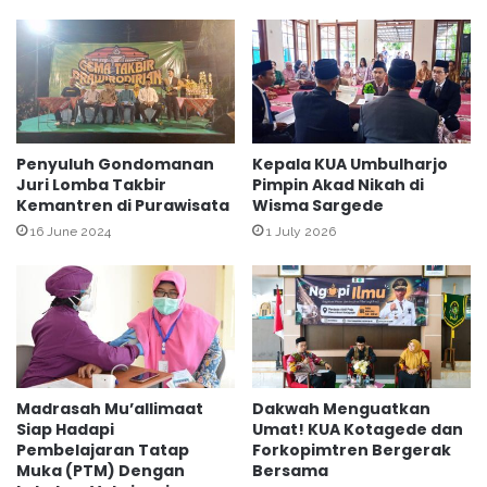
a
i
m
l
o
a
n
h
g
S
P
T
r
Q
Penyuluh Gondomanan
Kepala KUA Umbulharjo
a
Juri Lomba Takbir
Pimpin Akad Nikah di
H
Kemantren di Purawisata
Wisma Sargede
j
D
a
a
16 June 2024
1 July 2026
n
u
r
e
j
a
n
Madrasah Mu’allimaat
Dakwah Menguatkan
Siap Hadapi
Umat! KUA Kotagede dan
Pembelajaran Tatap
Forkopimtren Bergerak
Muka (PTM) Dengan
Bersama