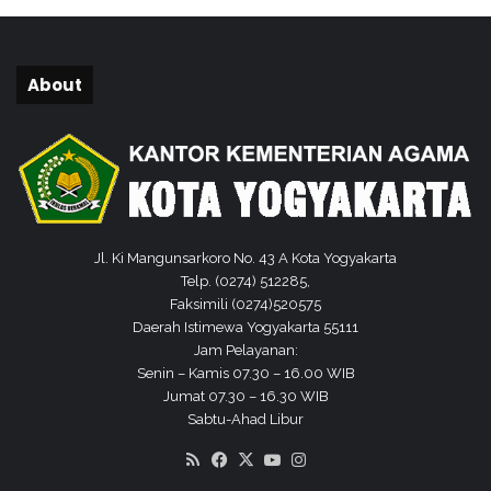
w
u
l
a
About
n
I
I
Jl. Ki Mangunsarkoro No. 43 A Kota Yogyakarta
Telp. (0274) 512285,
Faksimili (0274)520575
Daerah Istimewa Yogyakarta 55111
Jam Pelayanan:
Senin – Kamis 07.30 – 16.00 WIB
Jumat 07.30 – 16.30 WIB
Sabtu-Ahad Libur
RSS
Facebook
X
YouTube
Instagram