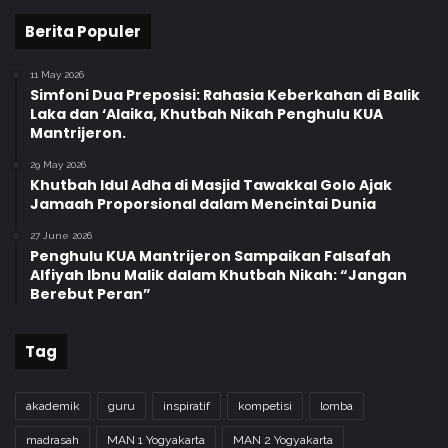
Berita Populer
11 May 2026
Simfoni Dua Preposisi: Rahasia Keberkahan di Balik
Laka dan ‘Alaika, Khutbah Nikah Penghulu KUA
Mantrijeron.
29 May 2026
Khutbah Idul Adha di Masjid Tawakkal Golo Ajak
Jamaah Proporsional dalam Mencintai Dunia
27 June 2026
Penghulu KUA Mantrijeron Sampaikan Falsafah
Alfiyah Ibnu Malik dalam Khutbah Nikah: “Jangan
Berebut Peran”
Tag
akademik
guru
inspiratif
kompetisi
lomba
madrasah
MAN 1 Yogyakarta
MAN 2 Yogyakarta