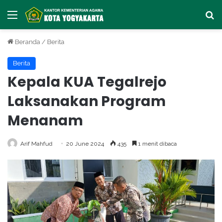
Menu
Ca
Beranda
/
Berita
Berita
Kepala KUA Tegalrejo
Laksanakan Program
Menanam
Arif Mahfud
20 June 2024
435
1 menit dibaca