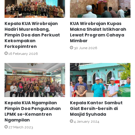
i
p
k
a
a
i
n
k
Kepala KUA Wirobrajan
KUA Wirobrajan Kupas
"
Hadiri Musrenbang,
Makna Shalat Istikharah
a
Pimpin Doa dan Perkuat
Lewat Program Cahaya
T
n
Kekompakan
Mimbar
a
P
Forkopimtren
y
e
30 June 2026
a
16 February 2026
n
m
g
u
i
m
s
"
i
a
n
S
Kepala KUA Ngampilan
Kepala Kantor Sambut
K
Pimpin Doa Pengukuhan
Giat Bersih-bersih di
P
LPMK se-Kemantren
Masjid Syuhada
T
Ngampilan
4 January 2024
r
27 March 2023
i