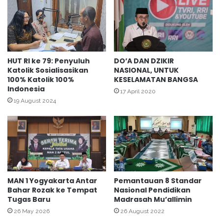
M
S
T
t
R
o
E
k
N
O
B
p
HUT RI ke 79: Penyuluh
DO’A DAN DZIKIR
a
Katolik Sosialisasikan
NASIONAL, UNTUK
n
100% Katolik 100%
KESELAMATAN BANGSA
h
a
Indonesia
a
m
17 April 2020
s
e
19 August 2024
P
B
i
M
d
N
a
u
n
n
a
t
K
u
MAN 1 Yogyakarta Antar
Pemantauan 8 Standar
e
k
Bahar Rozak ke Tempat
Nasional Pendidikan
r
T
Tugas Baru
Madrasah Mu’allimin
j
e
26 May 2026
26 August 2022
a
r