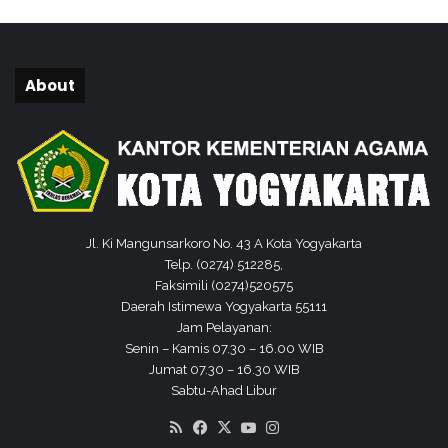
S
t
o
i
s
b
i
A
About
a
d
l
m
i
n
i
s
t
r
Jl. Ki Mangunsarkoro No. 43 A Kota Yogyakarta
a
Telp. (0274) 512285,
s
Faksimili (0274)520575
i
Daerah Istimewa Yogyakarta 55111
Jam Pelayanan:
Senin – Kamis 07.30 – 16.00 WIB
Jumat 07.30 – 16.30 WIB
Sabtu-Ahad Libur
RSS
Facebook
X
YouTube
Instagram