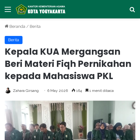
Menu
Ca
Beranda
/
Berita
Berita
Kepala KUA Mergangsan
Beri Materi Fiqh Pernikahan
kepada Mahasiswa PKL
Zahara Girsang
6 May 2026
164
1 menit dibaca