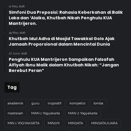
11 May 2026
Simfoni Dua Preposisi: Rahasia Keberkahan di Balik
Laka dan ‘Alaika, Khutbah Nikah Penghulu KUA
Mantrijeron.
29 May 2026
Khutbah Idul Adha di Masjid Tawakkal Golo Ajak
Jamaah Proporsional dalam Mencintai Dunia
27 June 2026
Penghulu KUA Mantrijeron Sampaikan Falsafah
Alfiyah Ibnu Malik dalam Khutbah Nikah: “Jangan
Berebut Peran”
Tag
akademik
guru
inspiratif
kompetisi
lomba
madrasah
MAN 1 Yogyakarta
MAN 2 Yogyakarta
MIN 1 YOGYAKARTA
MIN1YK
MINSATA
MINSATAJUARA