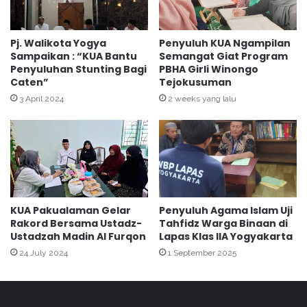
u
e
l
U
u
p
Pj. Walikota Yogya
Penyuluh KUA Ngampilan
h
Sampaikan : “KUA Bantu
Semangat Giat Program
d
Penyuluhan Stunting Bagi
PBHA Girli Winongo
P
a
Caten”
Tejokusuman
a
t
k
e
3 April 2024
2 weeks yang lalu
u
D
a
a
l
t
a
a
m
M
a
a
n
s
KUA Pakualaman Gelar
Penyuluh Agama Islam Uji
A
j
Rakord Bersama Ustadz-
Tahfidz Warga Binaan di
u
i
Ustadzah Madin Al Furqon
Lapas Klas IIA Yogyakarta
d
d
24 July 2024
1 September 2025
i
d
e
i
n
W
s
i