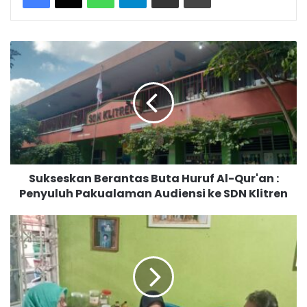
S
u
k
s
e
s
k
a
n
Sukseskan Berantas Buta Huruf Al-Qur'an :
B
Penyuluh Pakualaman Audiensi ke SDN Klitren
e
r
a
P
n
e
t
n
a
y
s
u
B
l