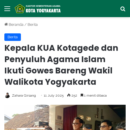
Menu
Ca
Beranda
/
Berita
Berita
Kepala KUA Kotagede dan
Penyuluh Agama Islam
Ikuti Gowes Bareng Wakil
Walikota Yogyakarta
Zahara Girsang
11 July 2025
252
1 menit dibaca