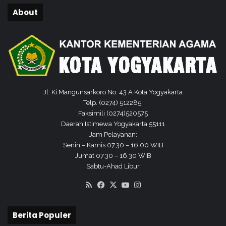
i
l
About
k
a
e
y
S
a
D
h
N
K
K
e
l
m
i
a
Jl. Ki Mangunsarkoro No. 43 A Kota Yogyakarta
t
n
Telp. (0274) 512285,
r
t
Faksimili (0274)520575
e
r
Daerah Istimewa Yogyakarta 55111
n
e
Jam Pelayanan:
n
Senin – Kamis 07.30 – 16.00 WIB
Jumat 07.30 – 16.30 WIB
Sabtu-Ahad Libur
RSS
Facebook
X
YouTube
Instagram
Berita Populer