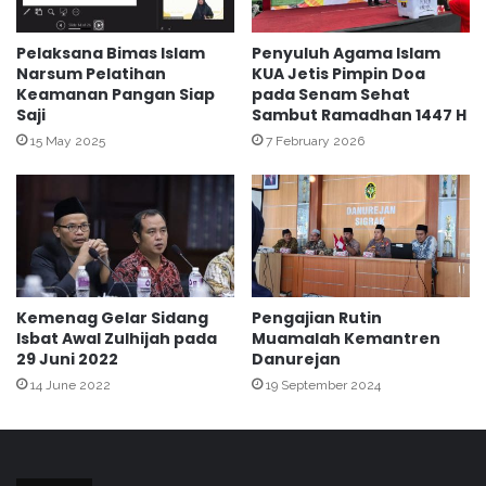
F
o
o
g
r
y
Pelaksana Bimas Islam
Penyuluh Agama Islam
k
Narsum Pelatihan
KUA Jetis Pimpin Doa
a
Keamanan Pangan Siap
pada Senam Sehat
o
k
Saji
Sambut Ramadhan 1447 H
m
a
p
r
15 May 2025
7 February 2026
i
t
m
a
t
S
r
a
e
l
n
u
r
Kemenag Gelar Sidang
Pengajian Rutin
k
Isbat Awal Zulhijah pada
Muamalah Kemantren
a
29 Juni 2022
Danurejan
n
14 June 2022
19 September 2024
Z
a
k
a
t