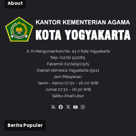
About
u
n
t
u
k
Y
a
t
Jl. Ki Mangunsarkoro No. 43 A Kota Yogyakarta
i
Telp. (0274) 512285,
m
Faksimili (0274)520575
Daerah Istimewa Yogyakarta 55111
Jam Pelayanan:
Senin – Kamis 07.30 – 16.00 WIB
Jumat 07.30 – 16.30 WIB
Sabtu-Ahad Libur
RSS
Facebook
X
YouTube
Instagram
Berita Populer