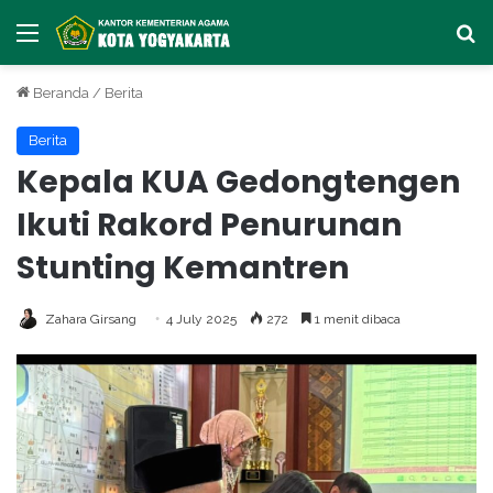
Menu
Ca
Beranda
/
Berita
Berita
Kepala KUA Gedongtengen
Ikuti Rakord Penurunan
Stunting Kemantren
Zahara Girsang
4 July 2025
272
1 menit dibaca