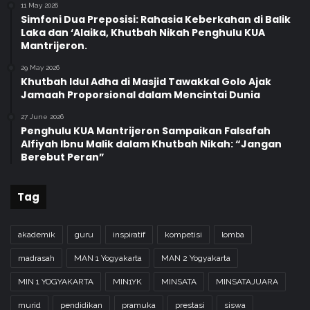
11 May 2026
Simfoni Dua Preposisi: Rahasia Keberkahan di Balik
Laka dan ‘Alaika, Khutbah Nikah Penghulu KUA
Mantrijeron.
29 May 2026
Khutbah Idul Adha di Masjid Tawakkal Golo Ajak
Jamaah Proporsional dalam Mencintai Dunia
27 June 2026
Penghulu KUA Mantrijeron Sampaikan Falsafah
Alfiyah Ibnu Malik dalam Khutbah Nikah: “Jangan
Berebut Peran”
Tag
akademik
guru
inspiratif
kompetisi
lomba
madrasah
MAN 1 Yogyakarta
MAN 2 Yogyakarta
MIN 1 YOGYAKARTA
MIN1YK
MINSATA
MINSATAJUARA
murid
pendidikan
pramuka
prestasi
siswa