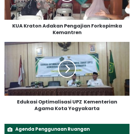
a
t
o
n
KUA Kraton Adakan Pengajian Forkopimka
A
Kemantren
d
a
k
E
a
d
n
u
P
k
e
a
n
s
g
i
a
O
j
p
Edukasi Optimalisasi UPZ Kementerian
i
t
a
Agama Kota Yogyakarta
i
n
m
F
a
o
l
Agenda Penggunaan Ruangan
r
i