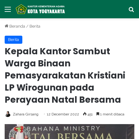
Menu
Ca
Beranda
/
Berita
Berita
Kepala Kantor Sambut
Warga Binaan
Pemasyarakatan Kristiani
LP Wirogunan pada
Perayaan Natal Bersama
Zahara Girsang
12 December 2022
451
1 menit dibaca