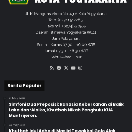
Jl. Ki Mangunsarkoro No. 43 A Kota Yogyakarta
Telp. (0274) 512285,
Faksimili (0274)520575
Daerah Istimewa Yogyakarta 55111
Jam Pelayanan:
Senin – Kamis 07.30 – 16.00 WIB
Jumat 07.30 – 16.30 WIB
Sabtu-Ahad Libur
RSS
Facebook
X
YouTube
Instagram
Berita Populer
11 May 2026
Simfoni Dua Preposisi: Rahasia Keberkahan di Balik
Laka dan ‘Alaika, Khutbah Nikah Penghulu KUA
Mantrijeron.
29 May 2026
Khutbah Idul Adha di Masjid Tawakkal Golo Ajak