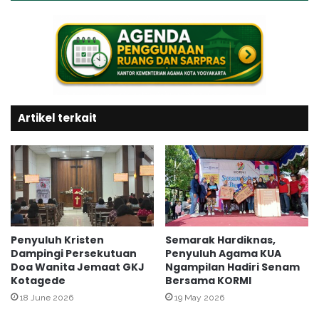
k
s
o
a
p
s
i
i
m
U
k
P
a
Z
K
Artikel terkait
e
K
m
e
a
m
n
e
t
n
r
t
e
e
n
r
Penyuluh Kristen
Semarak Hardiknas,
Dampingi Persekutuan
Penyuluh Agama KUA
i
Doa Wanita Jemaat GKJ
Ngampilan Hadiri Senam
a
Kotagede
Bersama KORMI
n
A
18 June 2026
19 May 2026
g