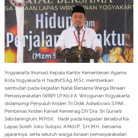
Yogyakarta (Humas) Kepala Kantor Kementerian Agama
Kota Yogyakarta H. Nadhif,S.Ag.,M.S.I., memberikan
sambutan pada kegiatan Natal Bersama Warga Binaan
Pemasyarakatan (WBP) LP Kls II A Wirogunan Yogyakarta,
didampingi Penyuluh Kristen Tri Didik Adiwibowo,S.PAK. ,
Pembimas Kristen Kanwil Kemenag DIY Dra. Sri Gunarti
Sabdaningrum, M.Pd.K. Hadir pada kegiatan tersebut Ka
Lapas Soleh Joko Sutopo, A.Md.I.P., S.H.,M.H., bersama
jajarannya, serta seluruh warga binaan pemasyarakatan