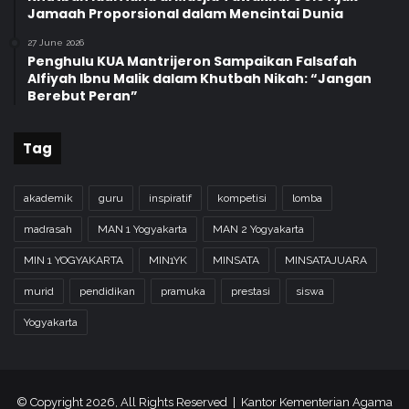
Jamaah Proporsional dalam Mencintai Dunia
27 June 2026
Penghulu KUA Mantrijeron Sampaikan Falsafah
Alfiyah Ibnu Malik dalam Khutbah Nikah: “Jangan
Berebut Peran”
Tag
akademik
guru
inspiratif
kompetisi
lomba
madrasah
MAN 1 Yogyakarta
MAN 2 Yogyakarta
MIN 1 YOGYAKARTA
MIN1YK
MINSATA
MINSATAJUARA
murid
pendidikan
pramuka
prestasi
siswa
Yogyakarta
© Copyright 2026, All Rights Reserved | Kantor Kementerian Agama