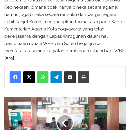
program prioritas Kementerian Agama yaitu diantaranya
Kebinekaan, dimana tidak hanya bineka secara agama,
namun juga bineka secara ras suku dan warga negara.
Lebih lanjut Soleh mengucapkan terimakasih pada Kantor
Kementerian Agama Kota Yogyakarta yang telah
bekerjasama dengan Lapas Wirogunan dalam hal
pembinaan rohani WBP, dan Soleh berjanji akan
memfasilitasi semua kegiatan pembinaan ruhani bagi WBP.
[Ara]
WhatsApp
Telegram
Bagikan melalui surel
Cetak
K
U
A
K
r