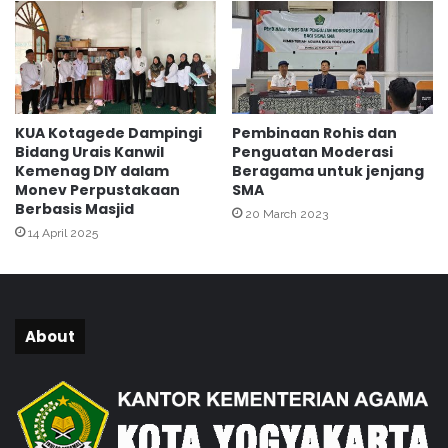
a
m
a
K
o
t
KUA Kotagede Dampingi
Pembinaan Rohis dan
a
Bidang Urais Kanwil
Penguatan Moderasi
Y
Kemenag DIY dalam
Beragama untuk jenjang
o
Monev Perpustakaan
SMA
g
Berbasis Masjid
20 March 2023
y
14 April 2025
a
k
a
r
t
About
a