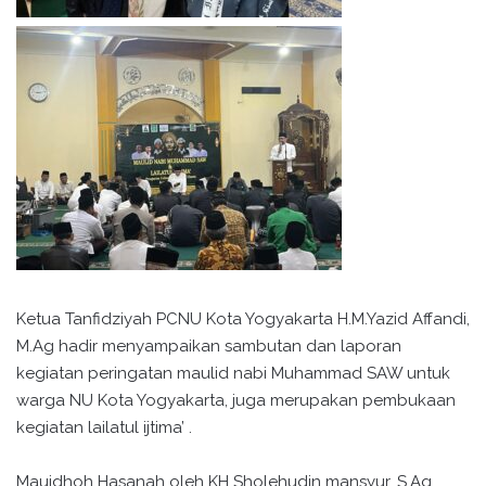
Ketua Tanfidziyah PCNU Kota Yogyakarta H.M.Yazid Affandi,
M.Ag hadir menyampaikan sambutan dan laporan
kegiatan peringatan maulid nabi Muhammad SAW untuk
warga NU Kota Yogyakarta, juga merupakan pembukaan
kegiatan lailatul ijtima’ .
Mauidhoh Hasanah oleh KH Sholehudin mansyur, S.Ag.,