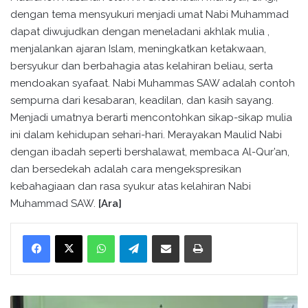
dengan tema mensyukuri menjadi umat Nabi Muhammad
dapat diwujudkan dengan meneladani akhlak mulia ,
menjalankan ajaran Islam, meningkatkan ketakwaan,
bersyukur dan berbahagia atas kelahiran beliau, serta
mendoakan syafaat. Nabi Muhammas SAW adalah contoh
sempurna dari kesabaran, keadilan, dan kasih sayang.
Menjadi umatnya berarti mencontohkan sikap-sikap mulia
ini dalam kehidupan sehari-hari.
Merayakan Maulid Nabi
dengan ibadah seperti bershalawat, membaca Al-Qur’an,
dan bersedekah adalah cara mengekspresikan
kebahagiaan dan rasa syukur atas kelahiran Nabi
Muhammad SAW.
[Ara]
WhatsApp
Telegram
Bagikan melalui surel
Cetak
M