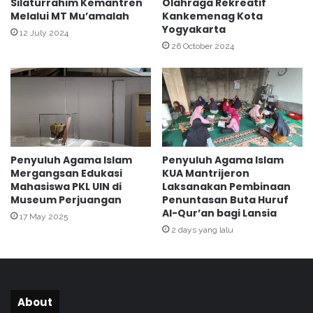
Silaturrahim Kemantren
Olahraga Rekreatif
m
Melalui MT Mu’amalah
Kankemenag Kota
a
i
Yogyakarta
s
t
12 July 2024
i
k
26 October 2024
H
a
P
n
V
K
d
e
a
m
n
e
S
n
Penyuluh Agama Islam
Penyuluh Agama Islam
k
a
Mergangsan Edukasi
KUA Mantrijeron
r
g
Mahasiswa PKL UIN di
Laksanakan Pembinaan
i
T
Museum Perjuangan
Penuntasan Buta Huruf
n
e
Al-Qur’an bagi Lansia
17 May 2025
i
r
2 days yang lalu
n
a
g
k
K
h
e
i
s
r
About
e
D