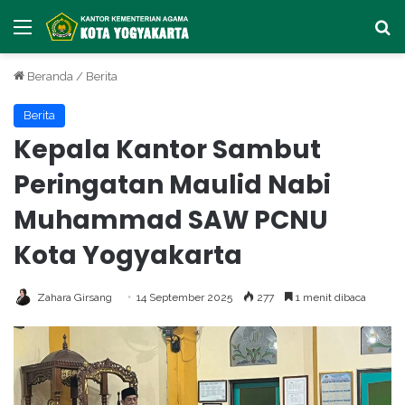
Menu
Ca
Beranda
/
Berita
Berita
Kepala Kantor Sambut
Peringatan Maulid Nabi
Muhammad SAW PCNU
Kota Yogyakarta
Zahara Girsang
14 September 2025
277
1 menit dibaca