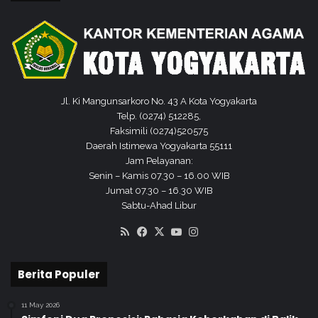
h
a
a
l
t
a
a
m
n
P
e
n
Jl. Ki Mangunsarkoro No. 43 A Kota Yogyakarta
d
Telp. (0274) 512285,
a
Faksimili (0274)520575
m
Daerah Istimewa Yogyakarta 55111
p
Jam Pelayanan:
i
Senin – Kamis 07.30 – 16.00 WIB
n
Jumat 07.30 – 16.30 WIB
g
Sabtu-Ahad Libur
a
RSS
Facebook
X
YouTube
Instagram
n
"
Berita Populer
11 May 2026