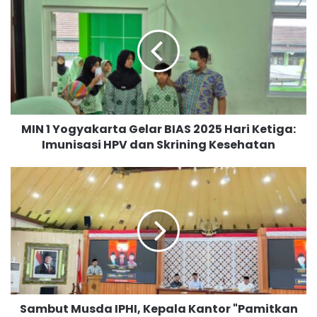
I
N
1
Y
o
g
y
a
MIN 1 Yogyakarta Gelar BIAS 2025 Hari Ketiga:
k
Imunisasi HPV dan Skrining Kesehatan
a
r
t
S
a
a
G
m
e
b
l
u
a
t
r
M
B
u
I
s
Sambut Musda IPHI, Kepala Kantor "Pamitkan
A
d