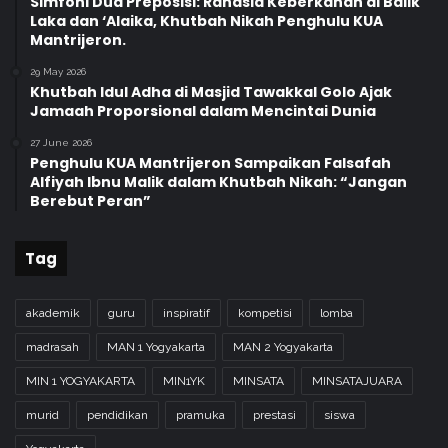
Simfoni Dua Preposisi: Rahasia Keberkahan di Balik
Laka dan ‘Alaika, Khutbah Nikah Penghulu KUA
Mantrijeron.
29 May 2026
Khutbah Idul Adha di Masjid Tawakkal Golo Ajak
Jamaah Proporsional dalam Mencintai Dunia
27 June 2026
Penghulu KUA Mantrijeron Sampaikan Falsafah
Alfiyah Ibnu Malik dalam Khutbah Nikah: “Jangan
Berebut Peran”
Tag
akademik
guru
inspiratif
kompetisi
lomba
madrasah
MAN 1 Yogyakarta
MAN 2 Yogyakarta
MIN 1 YOGYAKARTA
MIN1YK
MINSATA
MINSATAJUARA
murid
pendidikan
pramuka
prestasi
siswa