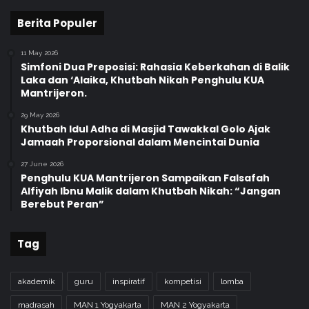
Berita Populer
11 May 2026
Simfoni Dua Preposisi: Rahasia Keberkahan di Balik
Laka dan ‘Alaika, Khutbah Nikah Penghulu KUA
Mantrijeron.
29 May 2026
Khutbah Idul Adha di Masjid Tawakkal Golo Ajak
Jamaah Proporsional dalam Mencintai Dunia
27 June 2026
Penghulu KUA Mantrijeron Sampaikan Falsafah
Alfiyah Ibnu Malik dalam Khutbah Nikah: “Jangan
Berebut Peran”
Tag
akademik
guru
inspiratif
kompetisi
lomba
madrasah
MAN 1 Yogyakarta
MAN 2 Yogyakarta