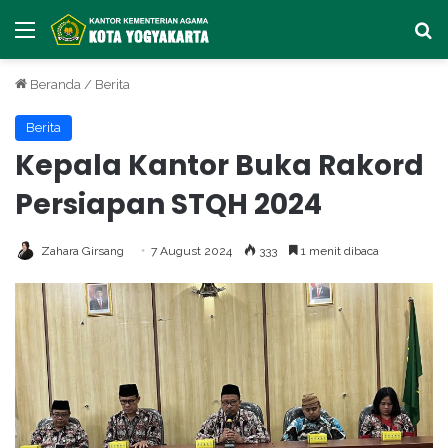
Menu
Ca
Beranda
/
Berita
Berita
Kepala Kantor Buka Rakord
Persiapan STQH 2024
Zahara Girsang
7 August 2024
333
1 menit dibaca