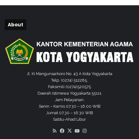
u
a
r
g
About
a
d
a
n
M
a
s
y
Jl. Ki Mangunsarkoro No. 43 A Kota Yogyakarta
a
Telp. (0274) 512285,
r
Faksimili (0274)520575
a
Daerah Istimewa Yogyakarta 55111
k
Jam Pelayanan:
a
Senin – Kamis 07.30 – 16.00 WIB
t
Jumat 07.30 – 16.30 WIB
Sabtu-Ahad Libur
RSS
Facebook
X
YouTube
Instagram