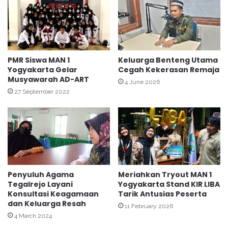
-
M
S
a
y
m
a
p
f
u
i
M
PMR Siswa MAN 1
Keluarga Benteng Utama
'
Yogyakarta Gelar
Cegah Kekerasan Remaja
e
Musyawarah AD-ART
i
n
4 June 2026
K
j
27 September 2022
a
a
r
w
a
a
n
b
g
A
k
s
a
p
Penyuluh Agama
Meriahkan Tryout MAN 1
j
e
Tegalrejo Layani
Yogyakarta Stand KIR LIBA
e
k
Konsultasi Keagamaan
Tarik Antusias Peserta
n
K
dan Keluarga Resah
11 February 2026
e
4 March 2024
l