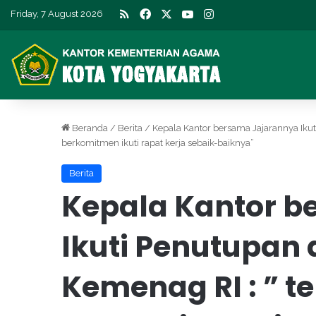
RSS
Facebook
X
YouTube
Instagram
Friday, 7 August 2026
Beranda
/
Berita
/
Kepala Kantor bersama Jajarannya Ikut
berkomitmen ikuti rapat kerja sebaik-baiknya”
Berita
Kepala Kantor b
Ikuti Penutupan
Kemenag RI : ” t