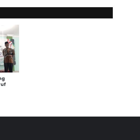
ng
ruf