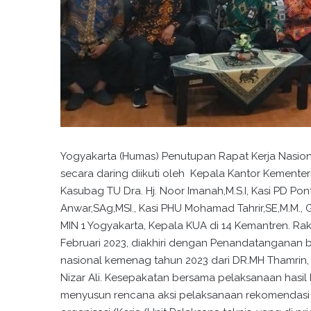
Yogyakarta (Humas) Penutupan Rapat Kerja Nasion
secara daring diikuti oleh Kepala Kantor Kementeri
Kasubag TU Dra. Hj. Noor Imanah,M.S.I, Kasi PD Pontr
Anwar,SAg,MSI., Kasi PHU Mohamad Tahrir,SE,M.M.,
MIN 1 Yogyakarta, Kepala KUA di 14 Kemantren. Ra
Februari 2023, diakhiri dengan Penandatanganan b
nasional kemenag tahun 2023 dari DR.MH Thamrin, 
Nizar Ali. Kesepakatan bersama pelaksanaan hasil
menyusun rencana aksi pelaksanaan rekomendasi 