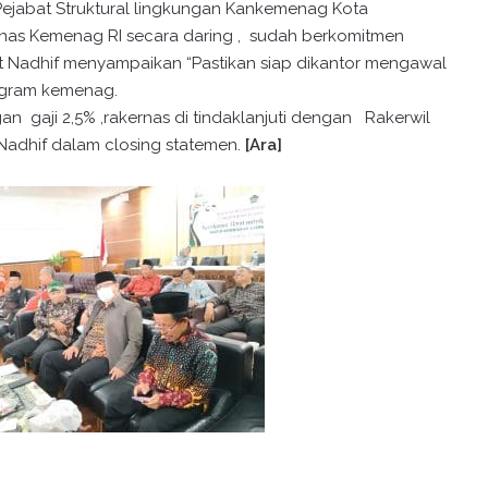
ejabat Struktural lingkungan Kankemenag Kota
rnas Kemenag RI secara daring , sudah berkomitmen
jut Nadhif menyampaikan “Pastikan siap dikantor mengawal
ogram kemenag.
n gaji 2,5% ,rakernas di tindaklanjuti dengan Rakerwil
r Nadhif dalam closing statemen.
[Ara]