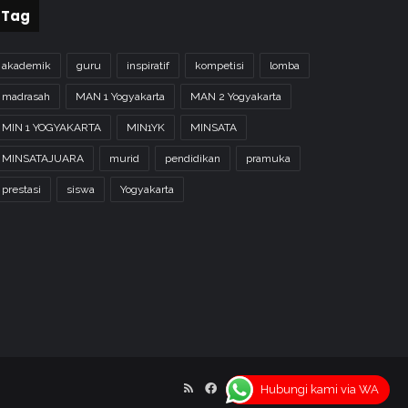
Tag
akademik
guru
inspiratif
kompetisi
lomba
madrasah
MAN 1 Yogyakarta
MAN 2 Yogyakarta
MIN 1 YOGYAKARTA
MIN1YK
MINSATA
MINSATAJUARA
murid
pendidikan
pramuka
prestasi
siswa
Yogyakarta
RSS
Facebook
X
YouTube
Instagram
Home
Hubungi kami via WA