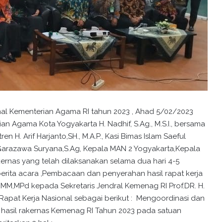
al Kementerian Agama RI tahun 2023 , Ahad 5/02/2023
an Agama Kota Yogyakarta H. Nadhif, S.Ag., M.S.I., bersama
en H. Arif Harjanto,SH., M.A.P., Kasi Bimas Islam Saeful
 Garazawa Suryana,S.Ag, Kepala MAN 2 Yogyakarta,Kepala
kernas yang telah dilaksanakan selama dua hari 4-5
erita acara ,Pembacaan dan penyerahan hasil rapat kerja
MM,MPd kepada Sekretaris Jendral Kemenag RI Prof.DR. H.
 Rapat Kerja Nasional sebagai berikut : Mengoordinasi dan
hasil rakernas Kemenag RI Tahun 2023 pada satuan