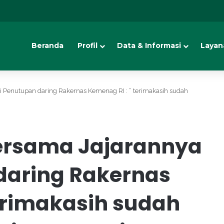
Beranda
Profil
Data & Informasi
Layan
i Penutupan daring Rakernas Kemenag RI : ” terimakasih sudah
ersama Jajarannya
 daring Rakernas
erimakasih sudah