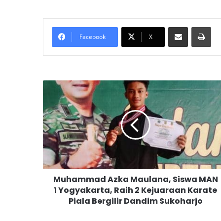
Bagikan melalui surel
Cetak
Facebook
X
M
u
h
a
m
m
a
d
A
Muhammad Azka Maulana, Siswa MAN
z
1 Yogyakarta, Raih 2 Kejuaraan Karate
k
Piala Bergilir Dandim Sukoharjo
a
M
a