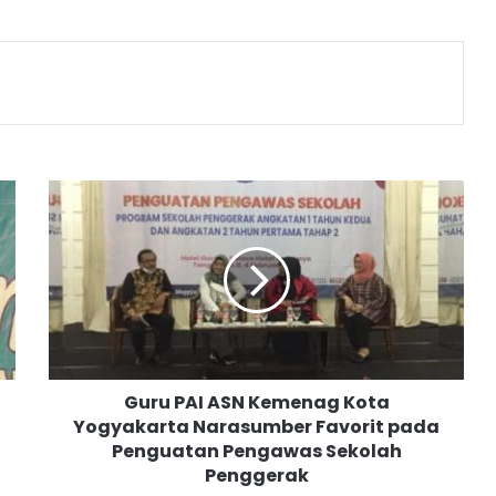
G
u
r
u
P
A
I
A
S
Guru PAI ASN Kemenag Kota
N
Yogyakarta Narasumber Favorit pada
K
Penguatan Pengawas Sekolah
e
m
Penggerak
e