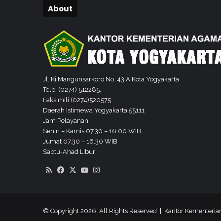
a
About
r
t
a
,
R
a
i
Jl. Ki Mangunsarkoro No. 43 A Kota Yogyakarta
h
Telp. (0274) 512285,
2
Faksimili (0274)520575
K
Daerah Istimewa Yogyakarta 55111
e
Jam Pelayanan:
j
Senin – Kamis 07.30 – 16.00 WIB
u
Jumat 07.30 – 16.30 WIB
a
Sabtu-Ahad Libur
r
RSS
Facebook
X
YouTube
Instagram
a
a
n
K
© Copyright 2026, All Rights Reserved | Kantor Kementeri
a