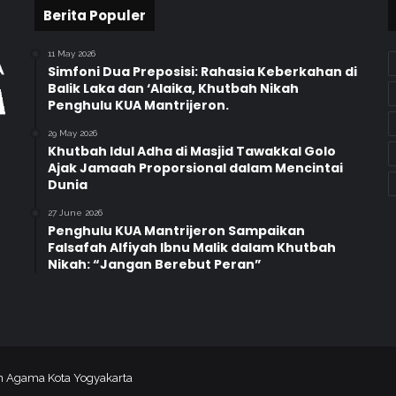
s
Berita Populer
u
m
11 May 2026
b
Simfoni Dua Preposisi: Rahasia Keberkahan di
e
Balik Laka dan ‘Alaika, Khutbah Nikah
Penghulu KUA Mantrijeron.
r
F
29 May 2026
a
Khutbah Idul Adha di Masjid Tawakkal Golo
v
Ajak Jamaah Proporsional dalam Mencintai
o
Dunia
r
27 June 2026
i
Penghulu KUA Mantrijeron Sampaikan
t
Falsafah Alfiyah Ibnu Malik dalam Khutbah
p
Nikah: “Jangan Berebut Peran”
a
d
a
P
e
n
an Agama Kota Yogyakarta
g