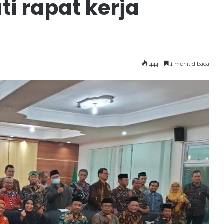
i rapat kerja
”
444
1 menit dibaca