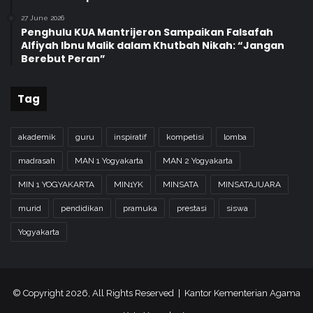
27 June 2026
Penghulu KUA Mantrijeron Sampaikan Falsafah
Alfiyah Ibnu Malik dalam Khutbah Nikah: “Jangan
Berebut Peran”
Tag
akademik
guru
inspiratif
kompetisi
lomba
madrasah
MAN 1 Yogyakarta
MAN 2 Yogyakarta
MIN 1 YOGYAKARTA
MIN1YK
MINSATA
MINSATAJUARA
murid
pendidikan
pramuka
prestasi
siswa
Yogyakarta
© Copyright 2026, All Rights Reserved | Kantor Kementerian Agama