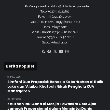
Jl. Ki Mangunsarkoro No. 43 A Kota Yogyakarta
Telp. (0274) 512285,
Faksimili (0274)520575
Daerah Istimewa Yogyakarta 55111
Jam Pelayanan:
Senin – Kamis 07.30 – 16.00 WIB
Jumat 07.30 – 16.30 WIB
Sabtu-Ahad Libur
RSS
Facebook
X
YouTube
Instagram
Berita Populer
11 May 2026
Simfoni Dua Preposisi: Rahasia Keberkahan di Balik
Laka dan ‘Alaika, Khutbah Nikah Penghulu KUA
Mantrijeron.
29 May 2026
Khutbah Idul Adha di Masjid Tawakkal Golo Ajak
Jamaah Proporsional dalam Mencintai Dunia