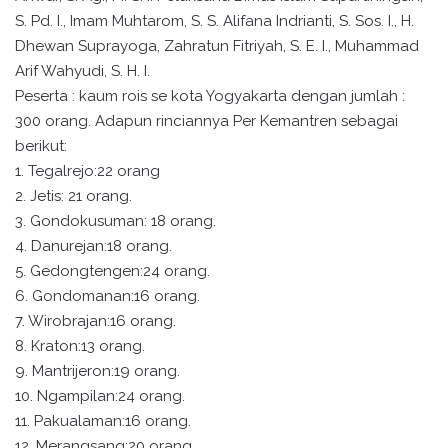
S. Pd. I., Imam Muhtarom, S. S. Alifana Indrianti, S. Sos. I., H.
Dhewan Suprayoga, Zahratun Fitriyah, S. E. I., Muhammad
Arif Wahyudi, S. H. I.
Peserta : kaum rois se kota Yogyakarta dengan jumlah :
300 orang. Adapun rinciannya Per Kemantren sebagai
berikut:
1. Tegalrejo:22 orang
2. Jetis: 21 orang.
3. Gondokusuman: 18 orang.
4. Danurejan:18 orang.
5. Gedongtengen:24 orang.
6. Gondomanan:16 orang.
7. Wirobrajan:16 orang.
8. Kraton:13 orang.
9. Mantrijeron:19 orang.
10. Ngampilan:24 orang.
11. Pakualaman:16 orang.
12. Merangsang:20 orang.