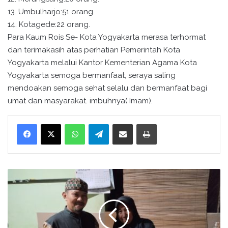
13. Umbulharjo:51 orang.
14. Kotagede:22 orang.
Para Kaum Rois Se- Kota Yogyakarta merasa terhormat
dan terimakasih atas perhatian Pemerintah Kota
Yogyakarta melalui Kantor Kementerian Agama Kota
Yogyakarta semoga bermanfaat, seraya saling
mendoakan semoga sehat selalu dan bermanfaat bagi
umat dan masyarakat. imbuhnya( Imam).
WhatsApp
Telegram
Bagikan melalui surel
Cetak
V
e
r
v
a
l