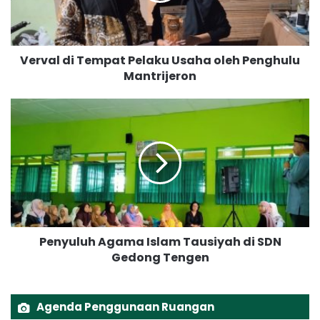
d
i
T
Verval di Tempat Pelaku Usaha oleh Penghulu
e
Mantrijeron
m
p
a
P
t
e
P
n
e
y
l
u
a
l
k
u
u
h
U
A
Penyuluh Agama Islam Tausiyah di SDN
s
g
a
Gedong Tengen
a
h
m
a
a
o
I
Agenda Penggunaan Ruangan
l
s