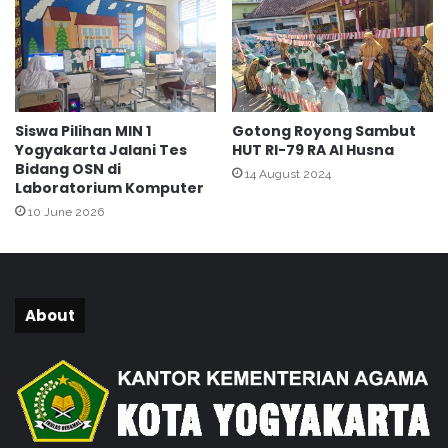
g
T
e
n
g
e
Siswa Pilihan MIN 1
Gotong Royong Sambut
n
Yogyakarta Jalani Tes
HUT RI-79 RA Al Husna
Bidang OSN di
14 August 2024
Laboratorium Komputer
10 June 2026
About