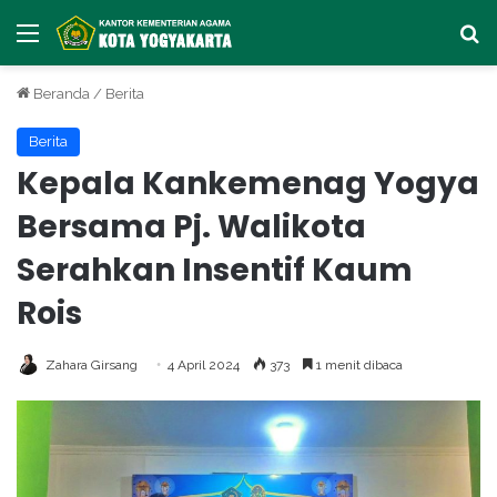
Menu
Ca
Beranda
/
Berita
Berita
Kepala Kankemenag Yogya
Bersama Pj. Walikota
Serahkan Insentif Kaum
Rois
Zahara Girsang
4 April 2024
373
1 menit dibaca