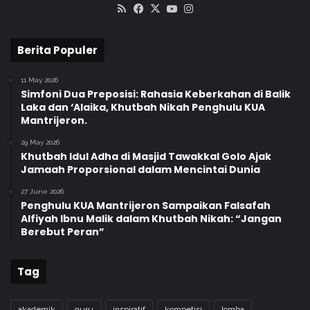
RSS
Facebook
X
YouTube
Instagram
Berita Populer
11 May 2026
Simfoni Dua Preposisi: Rahasia Keberkahan di Balik
Laka dan ‘Alaika, Khutbah Nikah Penghulu KUA
Mantrijeron.
29 May 2026
Khutbah Idul Adha di Masjid Tawakkal Golo Ajak
Jamaah Proporsional dalam Mencintai Dunia
27 June 2026
Penghulu KUA Mantrijeron Sampaikan Falsafah
Alfiyah Ibnu Malik dalam Khutbah Nikah: “Jangan
Berebut Peran”
Tag
akademik
guru
inspiratif
kompetisi
lomba