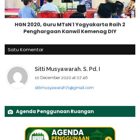
Raih
2
Penghargaan
HGN 2020, Guru MTsN 1 Yogyakarta Raih 2
Kanwil
Penghargaan Kanwil Kemenag DIY
Kemenag
DIY
Satu Komentar
s
Sitti Musyawarah. S. Pd. I
a
10 December 2020 at 07:46
y
sittimusyawarah71@gmail.com
s
:
Agenda Penggunaan Ruangan