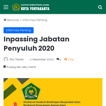
Menu
Car
Beranda
/
Informasi Penting
Informasi Penting
Inpassing Jabatan
Penyuluh 2020
Eko Trianto
2 December 2020
1
1,252
Kurang dari satu menit