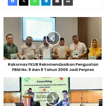
Rakornas
FKUB
Rekomendasikan
Penguatan
PBM
No.
9
dan
8
Rakornas FKUB Rekomendasikan Penguatan
Tahun
PBM No. 9 dan 8 Tahun 2006 Jadi Perpres
2006
Jadi
Perpres
HGN
2020,
Guru
MTsN
1
Yogyakarta