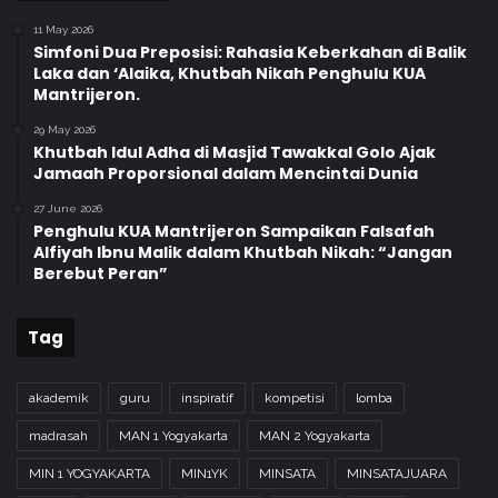
11 May 2026
Simfoni Dua Preposisi: Rahasia Keberkahan di Balik
Laka dan ‘Alaika, Khutbah Nikah Penghulu KUA
Mantrijeron.
29 May 2026
Khutbah Idul Adha di Masjid Tawakkal Golo Ajak
Jamaah Proporsional dalam Mencintai Dunia
27 June 2026
Penghulu KUA Mantrijeron Sampaikan Falsafah
Alfiyah Ibnu Malik dalam Khutbah Nikah: “Jangan
Berebut Peran”
Tag
akademik
guru
inspiratif
kompetisi
lomba
madrasah
MAN 1 Yogyakarta
MAN 2 Yogyakarta
MIN 1 YOGYAKARTA
MIN1YK
MINSATA
MINSATAJUARA