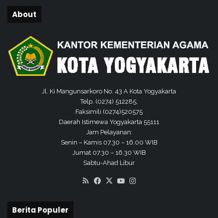
1
About
Jl. Ki Mangunsarkoro No. 43 A Kota Yogyakarta
Telp. (0274) 512285,
Faksimili (0274)520575
Daerah Istimewa Yogyakarta 55111
Jam Pelayanan:
Senin – Kamis 07.30 – 16.00 WIB
Jumat 07.30 – 16.30 WIB
Sabtu-Ahad Libur
RSS
Facebook
X
YouTube
Instagram
Berita Populer