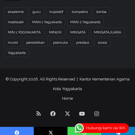
o
t
k
a
akademik
guru
inspiratif
kompetisi
lomba
P
P
e
r
madrasah
MAN 1 Yogyakarta
MAN 2 Yogyakarta
s
o
MIN 1 YOGYAKARTA
MIN1YK
MINSATA
MINSATAJUARA
a
s
n
e
murid
pendidikan
pramuka
prestasi
siswa
t
s
r
B
Yogyakarta
e
i
n
s
)
n
i
© Copyright 2026, All Rights Reserved | Kantor Kementerian Agama
s
Kota Yogyakarta
Home
RSS
Facebook
X
YouTube
Instagram
Hubungi kami via WA