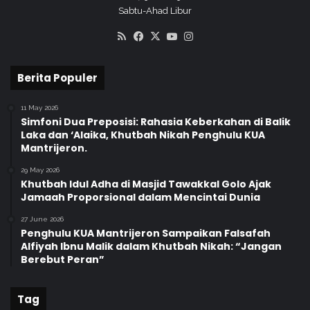
i
a
Sabtu-Ahad Libur
y
J
RSS
Facebook
X
YouTube
Instagram
a
e
h
l
T
a
Berita Populer
a
s
k
k
m
11 May 2026
a
Simfoni Dua Preposisi: Rahasia Keberkahan di Balik
i
n
Laka dan ‘Alaika, Khutbah Nikah Penghulu KUA
l
P
Mantrijeron.
i
e
y
n
29 May 2026
a
Khutbah Idul Adha di Masjid Tawakkal Golo Ajak
t
Jamaah Proporsional dalam Mencintai Dunia
h
i
d
n
27 June 2026
a
g
Penghulu KUA Mantrijeron Sampaikan Falsafah
n
n
Alfiyah Ibnu Malik dalam Khutbah Nikah: “Jangan
P
y
Berebut Peran”
o
a
n
P
Tag
d
e