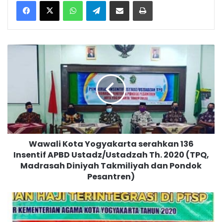
WhatsApp
Telegram
Bagikan melalui surel
Cetak
W
a
w
a
l
i
K
o
t
Wawali Kota Yogyakarta serahkan 136
a
Insentif APBD Ustadz/Ustadzah Th. 2020 (TPQ,
Y
Madrasah Diniyah Takmiliyah dan Pondok
o
g
Pesantren)
y
a
D
k
a
a
m