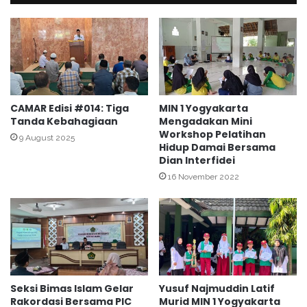
f
g
A
y
P
a
B
k
D
a
U
r
s
t
t
a
CAMAR Edisi #014: Tiga
MIN 1 Yogyakarta
a
M
Tanda Kebahagiaan
Mengadakan Mini
d
Workshop Pelatihan
a
9 August 2025
z
Hidup Damai Bersama
j
Dian Interfidei
/
u
U
E
16 November 2022
s
v
t
a
a
l
d
u
z
a
a
s
h
i
Seksi Bimas Islam Gelar
Yusuf Najmuddin Latif
T
L
Rakordasi Bersama PIC
Murid MIN 1 Yogyakarta
h
a