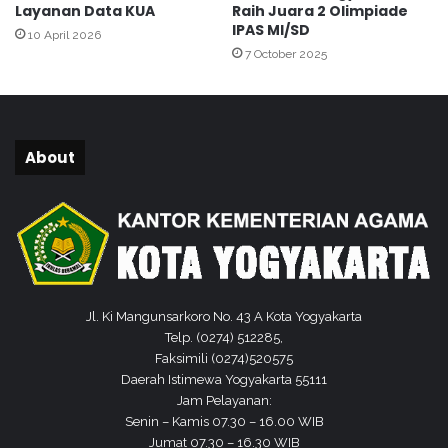
Layanan Data KUA
Raih Juara 2 Olimpiade
.
y
IPAS MI/SD
10 April 2026
2
a
7 October 2025
0
n
2
a
0
n
(
P
T
u
About
P
b
Q
l
,
i
M
k
a
,
d
B
r
i
a
r
Jl. Ki Mangunsarkoro No. 43 A Kota Yogyakarta
s
o
Telp. (0274) 512285,
a
O
Faksimili (0274)520575
h
r
Daerah Istimewa Yogyakarta 55111
D
t
Jam Pelayanan:
i
a
Senin – Kamis 07.30 – 16.00 WIB
n
l
Jumat 07.30 – 16.30 WIB