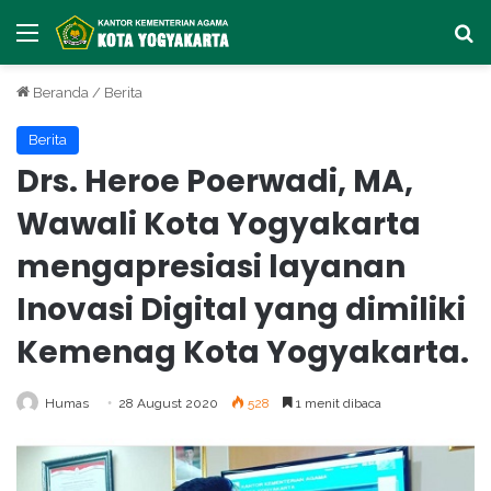
Menu
Ca
Beranda
/
Berita
Berita
Drs. Heroe Poerwadi, MA,
Wawali Kota Yogyakarta
mengapresiasi layanan
Inovasi Digital yang dimiliki
Kemenag Kota Yogyakarta.
Humas
28 August 2020
528
1 menit dibaca