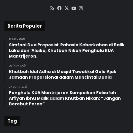
!
n
RSS
Facebook
X
YouTube
Instagram
i
U
m
Berita Populer
a
t
11 May 2026
Simfoni Dua Preposisi: Rahasia Keberkahan di Balik
Laka dan ‘Alaika, Khutbah Nikah Penghulu KUA
Mantrijeron.
29 May 2026
Khutbah Idul Adha di Masjid Tawakkal Golo Ajak
Jamaah Proporsional dalam Mencintai Dunia
27 June 2026
Penghulu KUA Mantrijeron Sampaikan Falsafah
Alfiyah Ibnu Malik dalam Khutbah Nikah: “Jangan
Berebut Peran”
Tag