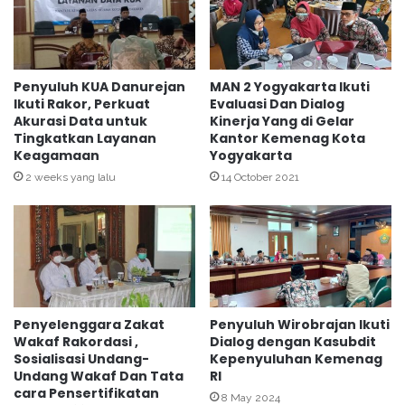
j
A
i
S
a
N
n
I
K
n
Penyuluh KUA Danurejan
MAN 2 Yogyakarta Ikuti
i
o
Ikuti Rakor, Perkuat
Evaluasi Dan Dialog
n
Akurasi Data untuk
Kinerja Yang di Gelar
v
Tingkatkan Layanan
Kantor Kemenag Kota
e
a
Keagamaan
Yogyakarta
r
t
j
i
2 weeks yang lalu
14 October 2021
a
f
,
,
A
B
S
u
N
k
K
t
a
i
Penyelenggara Zakat
Penyuluh Wirobrajan Ikuti
n
D
Wakaf Rakordasi ,
Dialog dengan Kasubdit
k
e
Sosialisasi Undang-
Kepenyuluhan Kemenag
e
d
Undang Wakaf Dan Tata
RI
m
i
cara Pensertifikatan
8 May 2024
e
k