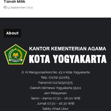
Tanah Milik
n
a
14 September 2021
a
s
g
i
Y
d
o
a
g
n
About
y
K
a
r
S
e
i
a
a
t
p
i
T
v
a
Jl. Ki Mangunsarkoro No. 43 A Kota Yogyakarta
i
n
Telp. (0274) 512285,
t
c
Faksimili (0274)520575
a
a
Daerah Istimewa Yogyakarta 55111
s
p
Jam Pelayanan:
L
G
Senin – Kamis 07.30 – 16.00 WIB
a
a
Jumat 07.30 – 16.30 WIB
y
s
Sabtu-Ahad Libur
a