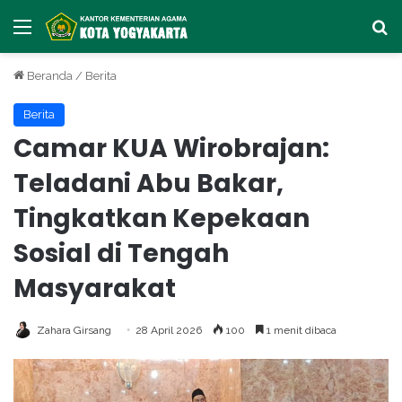
Menu
Ca
Beranda
/
Berita
Berita
Camar KUA Wirobrajan:
Teladani Abu Bakar,
Tingkatkan Kepekaan
Sosial di Tengah
Masyarakat
Zahara Girsang
28 April 2026
100
1 menit dibaca