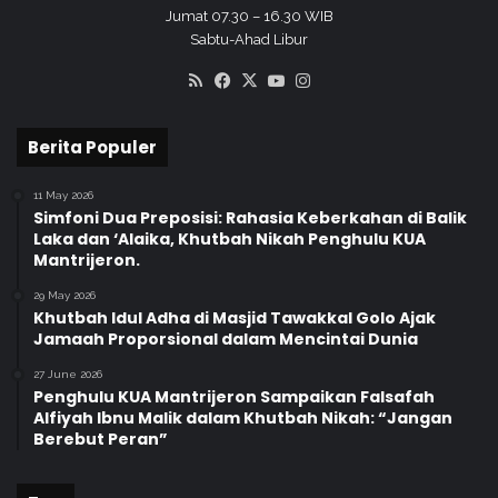
Jumat 07.30 – 16.30 WIB
Sabtu-Ahad Libur
RSS
Facebook
X
YouTube
Instagram
Berita Populer
11 May 2026
Simfoni Dua Preposisi: Rahasia Keberkahan di Balik
Laka dan ‘Alaika, Khutbah Nikah Penghulu KUA
Mantrijeron.
29 May 2026
Khutbah Idul Adha di Masjid Tawakkal Golo Ajak
Jamaah Proporsional dalam Mencintai Dunia
27 June 2026
Penghulu KUA Mantrijeron Sampaikan Falsafah
Alfiyah Ibnu Malik dalam Khutbah Nikah: “Jangan
Berebut Peran”