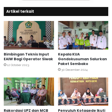
n
n
g
g
i
Artikel terkait
i
s
k
i
u
a
t
n
i
S
P
K
A
P
I
y
A
Bimbingan Teknis Input
Kepala KUA
a
EAIW Bagi Operator Siwak
Gondokusuman Salurkan
w
Paket Sembako
n
a
12 October 2023
g
r
30 December 2024
A
d
s
2
a
0
l
2
-
4
a
V
s
i
Rakordasi UPZ dan MCB
Penyuluh Kotagede Ikuti
a
r