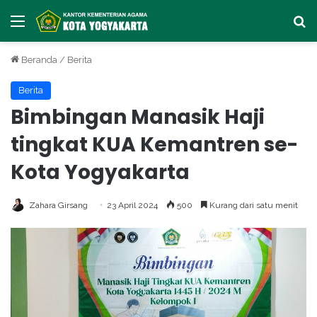
Menu
Ca
Beranda
/
Berita
Berita
Bimbingan Manasik Haji
tingkat KUA Kemantren se-
Kota Yogyakarta
Zahara Girsang
23 April 2024
500
Kurang dari satu menit