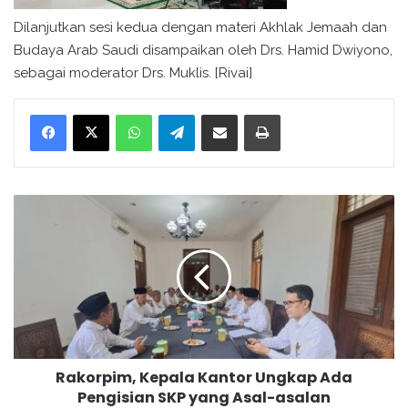
Dilanjutkan sesi kedua dengan materi Akhlak Jemaah dan
Budaya Arab Saudi disampaikan oleh Drs. Hamid Dwiyono,
sebagai moderator Drs. Muklis. [Rivai]
WhatsApp
Telegram
Bagikan melalui surel
Cetak
R
a
k
o
r
p
i
m
,
Rakorpim, Kepala Kantor Ungkap Ada
K
Pengisian SKP yang Asal-asalan
e