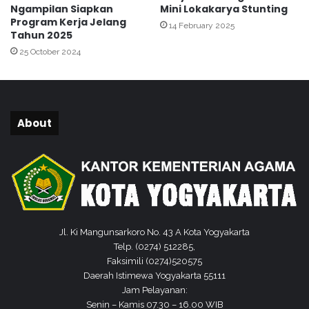
Ngampilan Siapkan
Mini Lokakarya Stunting
l
t
Program Kerja Jelang
a
14 February 2025
u
Tahun 2025
n
a
25 October 2024
l
About
Jl. Ki Mangunsarkoro No. 43 A Kota Yogyakarta
Telp. (0274) 512285,
Faksimili (0274)520575
Daerah Istimewa Yogyakarta 55111
Jam Pelayanan:
Senin – Kamis 07.30 – 16.00 WIB