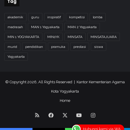
Tag
akademik
guru
inspiratif
kompetisi
lomba
madrasah
MAN 1 Yogyakarta
MAN 2 Yogyakarta
MIN 1 YOGYAKARTA
MIN1YK
MINSATA
MINSATAJUARA
murid
pendidikan
pramuka
prestasi
siswa
Yogyakarta
© Copyright 2026, All Rights Reserved | Kantor Kementerian Agama
Kota Yogyakarta
Home
RSS
Facebook
X
YouTube
Instagram
Hubungi kami via WA