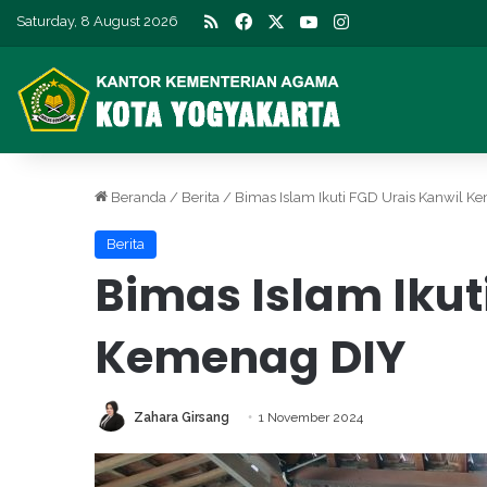
RSS
Facebook
X
YouTube
Instagram
Saturday, 8 August 2026
Beranda
/
Berita
/
Bimas Islam Ikuti FGD Urais Kanwil K
Berita
Bimas Islam Ikut
Kemenag DIY
Zahara Girsang
1 November 2024