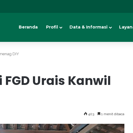
Beranda
Profil
Data & Informasi
Layan
emenag DIY
i FGD Urais Kanwil
403
1 menit dibaca