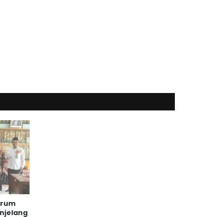
orum
njelang