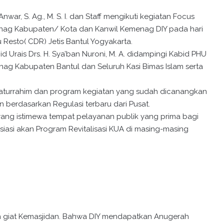
Anwar, S. Ag., M. S. I. dan Staff mengikuti kegiatan Focus
nag Kabupaten/ Kota dan Kanwil Kemenag DIY pada hari
Resto( CDR) Jetis Bantul Yogyakarta.
d Urais Drs. H. Sya’ban Nuroni, M. A. didampingi Kabid PHU
emenag Kabupaten Bantul dan Seluruh Kasi Bimas Islam serta
turrahim dan program kegiatan yang sudah dicanangkan
berdasarkan Regulasi terbaru dari Pusat.
ng istimewa tempat pelayanan publik yang prima bagi
siasi akan Program Revitalisasi KUA di masing-masing
gaskan giat Kemasjidan. Bahwa DIY mendapatkan Anugerah