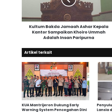
u
m
B
a
k
Kultum Bakda Jamaah Ashar Kepala
d
Kantor Sampaikan Khoiro Ummah
a
Adalah Insan Paripurna
J
a
m
Artikel terkait
a
a
h
A
s
h
a
r
K
e
KUA Mantrijeron Dukung Early
Penyulu
p
Warning System Pencegahan Dini
Lansia d
a