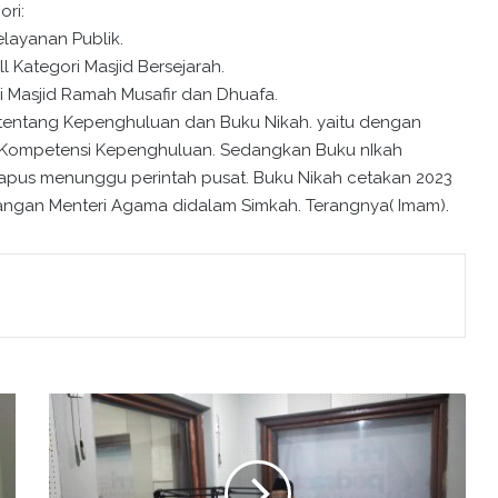
ori:
Pelayanan Publik.
l Kategori Masjid Bersejarah.
ri Masjid Ramah Musafir dan Dhuafa.
n tentang Kepenghuluan dan Buku Nikah. yaitu dengan
i Kompetensi Kepenghuluan. Sedangkan Buku nIkah
 hapus menunggu perintah pusat. Buku Nikah cetakan 2023
ngan Menteri Agama didalam Simkah. Terangnya( Imam).
E
k
o
W