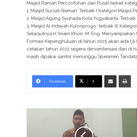
Masjid Ramah Percontohan dari Pusat terkait kateg
1. Masjid Suciati Sleman: Terbaik l Kategori Masjid 
2. Masjid Agung Syuhada Kota Yogyakarta: Terbaik l
3. Masjid Al-Hdayah Kulonprogo: terbaik lll Katego
Selanjutnya H. Imam Khoiri, M. Eng. Menyampaika
Formasi Kepenghuluan di tahun 2025 akan ada Uj
cetakan tahun 2022 segera diinventarisasi dan di
masih dipakai sambil menunggu Spesimen Tandata
Bagikan melalui surel
Cetak
Facebook
X
K
u
l
t