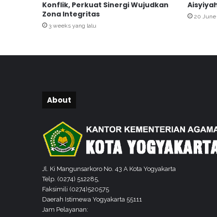
Konflik, Perkuat Sinergi Wujudkan
Aisyiya
l
Zona Integritas
20 June
a
3 weeks yang lalu
K
a
n
t
o
r
S
About
a
m
p
a
i
k
a
Jl. Ki Mangunsarkoro No. 43 A Kota Yogyakarta
n
Telp. (0274) 512285,
K
Faksimili (0274)520575
h
Daerah Istimewa Yogyakarta 55111
o
Jam Pelayanan:
i