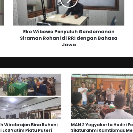
i
b
o
w
o
Eko Wibowo Penyuluh Gondomanan
P
Siraman Rohani di RRI dengan Bahasa
e
Jawa
n
y
u
l
u
h
G
o
n
d
o
m
a
h Wirobrajan Bina Ruhani
MAN 2 Yogyakarta Hadiri F
n
i LKS Yatim Piatu Puteri
Silaturahmi Kamtibmas Me
a