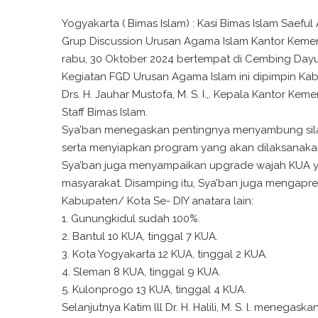
Yogyakarta ( Bimas Islam) : Kasi Bimas Islam Saeful 
Grup Discussion Urusan Agama Islam Kantor Keme
rabu, 30 Oktober 2024 bertempat di Cembing Dayu 
Kegiatan FGD Urusan Agama Islam ini dipimpin Kabi
Drs. H. Jauhar Mustofa, M. S. I.,. Kepala Kantor K
Staff Bimas Islam.
Sya’ban menegaskan pentingnya menyambung sila
serta menyiapkan program yang akan dilaksanakan 
Sya’ban juga menyampaikan upgrade wajah KUA ya
masyarakat. Disamping itu, Sya’ban juga mengapre
Kabupaten/ Kota Se- DIY anatara lain:
1. Gunungkidul sudah 100%.
2. Bantul 10 KUA, tinggal 7 KUA.
3. Kota Yogyakarta 12 KUA, tinggal 2 KUA.
4. Sleman 8 KUA, tinggal 9 KUA.
5. Kulonprogo 13 KUA, tinggal 4 KUA.
Selanjutnya Katim lll Dr. H. Halili, M. S. l. mene