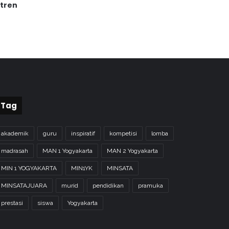
tren
Tag
akademik
guru
inspiratif
kompetisi
lomba
madrasah
MAN 1 Yogyakarta
MAN 2 Yogyakarta
MIN 1 YOGYAKARTA
MIN1YK
MINSATA
MINSATAJUARA
murid
pendidikan
pramuka
prestasi
siswa
Yogyakarta