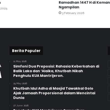
h
Ramadhan 1447 H di Keman
n
Ngampilan
 2025
S
3 February 2026
i
r
a
m
a
n
R
Berita Populer
o
h
a
11 May 2026
n
Simfoni Dua Preposisi: Rahasia Keberkahan di
Balik Laka dan ‘Alaika, Khutbah Nikah
i
Penghulu KUA Mantrijeron.
d
i
29 May 2026
R
Khutbah Idul Adha di Masjid Tawakkal Golo
R
Ajak Jamaah Proporsional dalam Mencintai
I
Dunia
d
27 June 2026
e