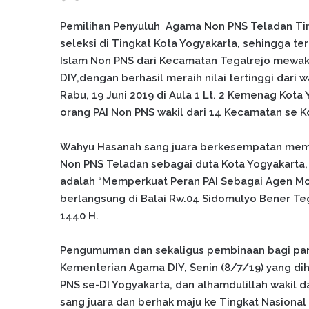
Pemilihan Penyuluh Agama Non PNS Teladan Ting
seleksi di Tingkat Kota Yogyakarta, sehingga t
Islam Non PNS dari Kecamatan Tegalrejo mewakil
DIY,dengan berhasil meraih nilai tertinggi dari
Rabu, 19 Juni 2019 di Aula 1 Lt. 2 Kemenag Kot
orang PAI Non PNS wakil dari 14 Kecamatan se K
Wahyu Hasanah sang juara berkesempatan memp
Non PNS Teladan sebagai duta Kota Yogyakarta
adalah “Memperkuat Peran PAI Sebagai Agen 
berlangsung di Balai Rw.04 Sidomulyo Bener Teg
1440 H.
Pengumuman dan sekaligus pembinaan bagi para j
Kementerian Agama DIY, Senin (8/7/19) yang diha
PNS se-DI Yogyakarta, dan alhamdulillah wakil 
sang juara dan berhak maju ke Tingkat Nasional