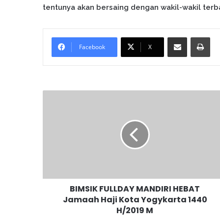
tentunya akan bersaing dengan wakil-wakil terbai
Bagikan melalui surel
Cetak
Facebook
X
B
I
M
S
I
K
F
U
L
BIMSIK FULLDAY MANDIRI HEBAT
L
Jamaah Haji Kota Yogykarta 1440
D
H/2019 M
A
Y