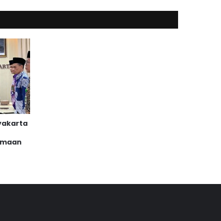
yakarta
amaan