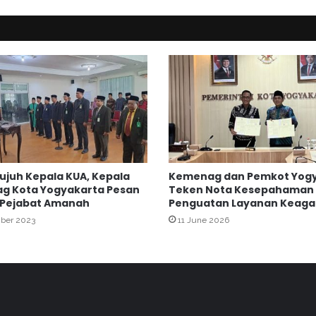
j
i
K
o
t
a
Y
o
g
y
a
Tujuh Kepala KUA, Kepala
Kemenag dan Pemkot Yog
k
g Kota Yogyakarta Pesan
Teken Nota Kesepahaman
a
 Pejabat Amanah
Penguatan Layanan Keag
r
ber 2023
11 June 2026
t
a
s
e
j
u
m