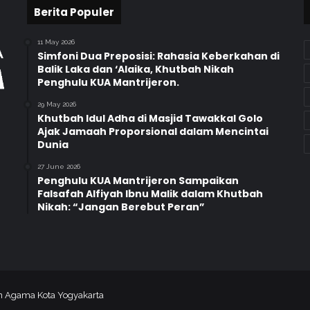
l
Berita Populer
a
h
11 May 2026
5
Simfoni Dua Preposisi: Rahasia Keberkahan di
0
Balik Laka dan ‘Alaika, Khutbah Nikah
Penghulu KUA Mantrijeron.
2
P
29 May 2026
a
Khutbah Idul Adha di Masjid Tawakkal Golo
m
Ajak Jamaah Proporsional dalam Mencintai
i
Dunia
t
27 June 2026
a
Penghulu KUA Mantrijeron Sampaikan
n
Falsafah Alfiyah Ibnu Malik dalam Khutbah
d
Nikah: “Jangan Berebut Peran”
i
G
e
d
u
n
an Agama Kota Yogyakarta
g