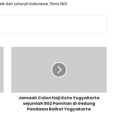
k dari seluruh Indonesia.*(hms.Nrl)
J
a
m
a
a
h
C
a
l
Jamaah Calon Haji Kota Yogyakarta
o
sejumlah 502 Pamitan di Gedung
n
Pandawa Balkot Yogyakarta
H
a