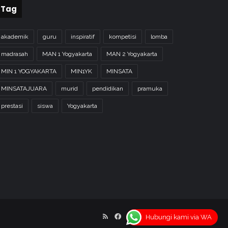
Tag
akademik
guru
inspiratif
kompetisi
lomba
madrasah
MAN 1 Yogyakarta
MAN 2 Yogyakarta
MIN 1 YOGYAKARTA
MIN1YK
MINSATA
MINSATAJUARA
murid
pendidikan
pramuka
prestasi
siswa
Yogyakarta
RSS
Facebook
X
YouTube
Instagram
Hubungi kami via WA
Home