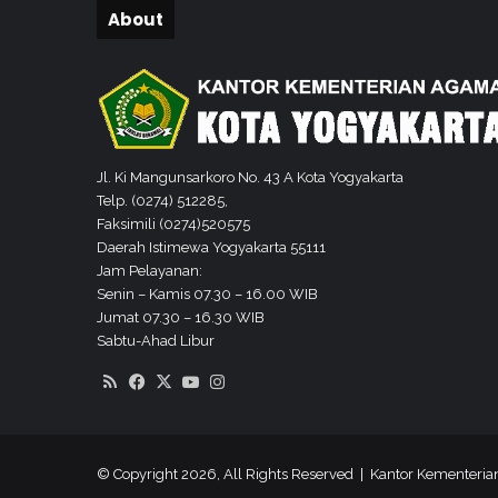
i
About
K
o
t
a
Y
o
g
Jl. Ki Mangunsarkoro No. 43 A Kota Yogyakarta
y
Telp. (0274) 512285,
k
Faksimili (0274)520575
a
Daerah Istimewa Yogyakarta 55111
r
Jam Pelayanan:
t
Senin – Kamis 07.30 – 16.00 WIB
a
Jumat 07.30 – 16.30 WIB
1
Sabtu-Ahad Libur
4
RSS
Facebook
X
YouTube
Instagram
4
0
H
/
© Copyright 2026, All Rights Reserved | Kantor Kementeri
2