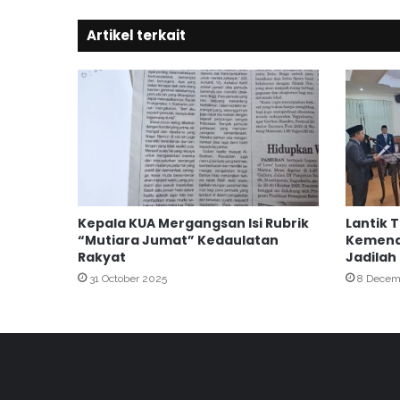
M
Artikel terkait
A
N
D
I
R
I
H
E
B
A
Kepala KUA Mergangsan Isi Rubrik
Lantik 
T
“Mutiara Jumat” Kedaulatan
Kemena
J
Rakyat
Jadilah
a
31 October 2025
8 Decem
m
a
a
h
H
a
j