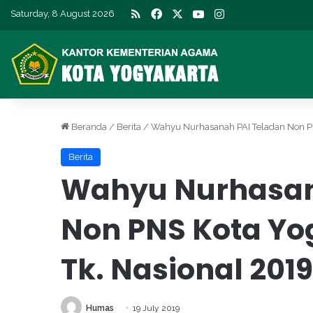
RSS
Facebook
X
YouTube
Instagram
Saturday, 8 August 2026
Beranda
/
Berita
/
Wahyu Nurhasanah PAI Teladan Non PN
Berita
Wahyu Nurhasan
Non PNS Kota Yo
Tk. Nasional 2019
Humas
19 July 2019