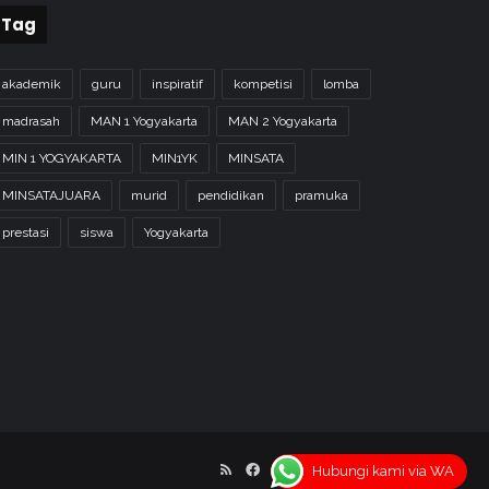
Tag
akademik
guru
inspiratif
kompetisi
lomba
madrasah
MAN 1 Yogyakarta
MAN 2 Yogyakarta
MIN 1 YOGYAKARTA
MIN1YK
MINSATA
MINSATAJUARA
murid
pendidikan
pramuka
prestasi
siswa
Yogyakarta
RSS
Facebook
X
YouTube
Instagram
Hubungi kami via WA
Home