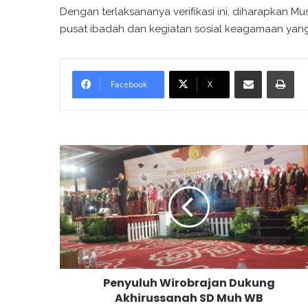
Dengan terlaksananya verifikasi ini, diharapkan Mu
pusat ibadah dan kegiatan sosial keagamaan yang 
Bagikan melalui surel
Cetak
Facebook
X
P
e
n
y
u
l
u
h
W
Penyuluh Wirobrajan Dukung
i
Akhirussanah SD Muh WB
r