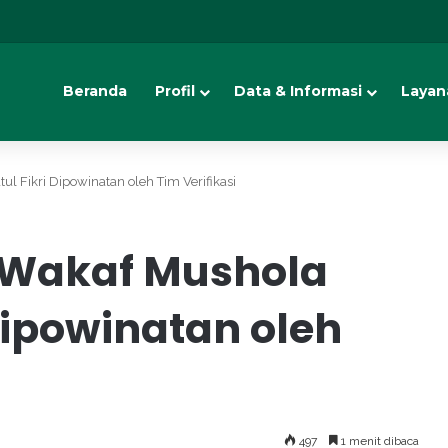
Beranda
Profil
Data & Informasi
Layan
ul Fikri Dipowinatan oleh Tim Verifikasi
h Wakaf Mushola
 Dipowinatan oleh
497
1 menit dibaca