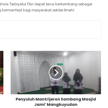
shola Tarbiyatul Fikri dapat terus berkembang sebagai
bermanfaat bagi masyarakat sekitar.(Imah)
P
e
n
y
u
l
u
h
M
Penyuluh Mantrijeron Sambang Masjid
a
Jami’ Mangkuyudan
n