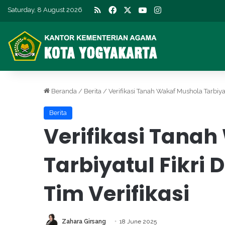
RSS
Facebook
X
YouTube
Instagram
Saturday, 8 August 2026
Beranda
/
Berita
/
Verifikasi Tanah Wakaf Mushola Tarbiyat
Berita
Verifikasi Tana
Tarbiyatul Fikri
Tim Verifikasi
Zahara Girsang
18 June 2025