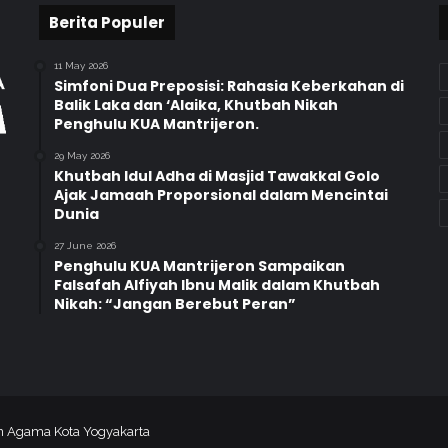
a
Berita Populer
m
i
11 May 2026
’
Simfoni Dua Preposisi: Rahasia Keberkahan di
Balik Laka dan ‘Alaika, Khutbah Nikah
M
Penghulu KUA Mantrijeron.
a
n
29 May 2026
g
Khutbah Idul Adha di Masjid Tawakkal Golo
k
Ajak Jamaah Proporsional dalam Mencintai
u
Dunia
y
27 June 2026
u
Penghulu KUA Mantrijeron Sampaikan
d
Falsafah Alfiyah Ibnu Malik dalam Khutbah
a
Nikah: “Jangan Berebut Peran”
n
an Agama Kota Yogyakarta