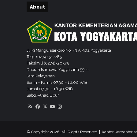
n
About
a
h
S
D
M
u
Jl. Ki Mangunsarkoro No. 43 A Kota Yogyakarta
h
Telp. (0274) 512285,
W
Faksimili (0274)520575
B
Daerah Istimewa Yogyakarta 55111
Jam Pelayanan:
Senin – Kamis 07.30 – 16.00 WIB
Jumat 07.30 – 16.30 WIB
Sabtu-Ahad Libur
RSS
Facebook
X
YouTube
Instagram
© Copyright 2026, All Rights Reserved | Kantor Kementeri