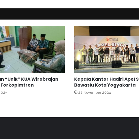
t
r
i
j
e
r
o
n
S
a
m
b
n “Unik” KUA Wirobrajan
Kepala Kantor Hadiri Apel 
a
 Forkopimtren
Bawaslu Kota Yogyakarta
n
 2025
22 November 2024
g
M
a
s
j
i
d
J