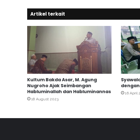
o
b
Artikel terkait
r
a
j
a
n
D
u
k
u
n
Kultum Bakda Asar, M. Agung
Syawala
g
Nugroho Ajak Seimbangan
dengan
A
Habluminallah dan Habluminannas
16 April
k
18 August 2023
h
i
r
u
s
s
a