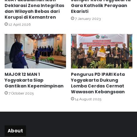
g
Deklarasi Zona Integritas
Gara Katholik Perayaan
s
dan Wilayah Bebas dari
Ekaristi
u
t
Korupsi di Kemantren
l
i
7 January 2023
a
v
12 April 2026
s
a
i
l
T
M
e
A
r
N
b
1
a
Y
MAJOR 12 MAN 1
Pengurus PD IPARI Kota
r
o
Yogyakarta Siap
Yogyakarta Dukung
u
g
Gantikan Kepemimpinan
Lomba Cerdas Cermat
y
Wawasan Kebangsaan
7 October 2025
a
14 August 2025
k
a
r
t
a
About