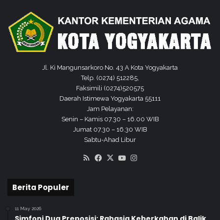
Jl. Ki Mangunsarkoro No. 43 A Kota Yogyakarta
Telp. (0274) 512285,
Faksimili (0274)520575
Daerah Istimewa Yogyakarta 55111
Jam Pelayanan:
Senin – Kamis 07.30 – 16.00 WIB
Jumat 07.30 – 16.30 WIB
Sabtu-Ahad Libur
RSS
Facebook
X
YouTube
Instagram
Berita Populer
11 May 2026
Simfoni Dua Preposisi: Rahasia Keberkahan di Balik