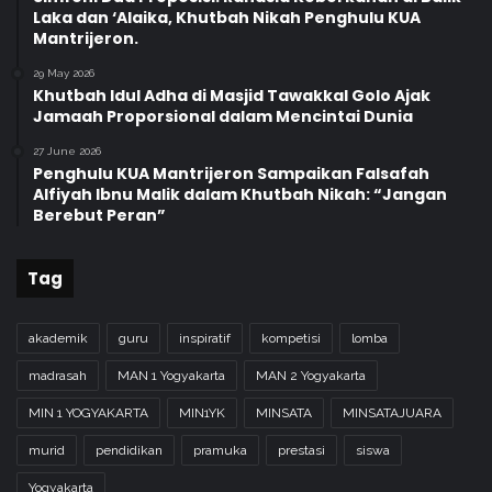
Laka dan ‘Alaika, Khutbah Nikah Penghulu KUA
Mantrijeron.
29 May 2026
Khutbah Idul Adha di Masjid Tawakkal Golo Ajak
Jamaah Proporsional dalam Mencintai Dunia
27 June 2026
Penghulu KUA Mantrijeron Sampaikan Falsafah
Alfiyah Ibnu Malik dalam Khutbah Nikah: “Jangan
Berebut Peran”
Tag
akademik
guru
inspiratif
kompetisi
lomba
madrasah
MAN 1 Yogyakarta
MAN 2 Yogyakarta
MIN 1 YOGYAKARTA
MIN1YK
MINSATA
MINSATAJUARA
murid
pendidikan
pramuka
prestasi
siswa
Yogyakarta