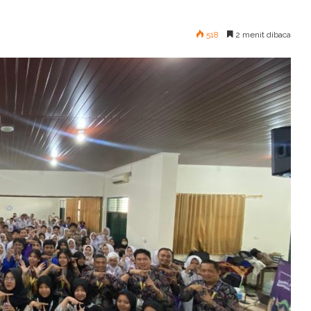
518
2 menit dibaca