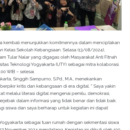
rta kembali menunjukkan komitmennya dalam menciptakan
aan Kelas Sekolah Kebangsaan. Selasa (13/08/2024),
m Tular Nalar yang digagas oleh Masyarakat Anti Fitnah
as Teknologi Yogyakarta (UTY) sebagai mitra kolaborasi.
.00 WIB – selesai.
rta, Singgih Sampurno, S.Pd., M.A., menekankan
ikir kritis dan kebangsaan di era digital. ” Saya yakin
melalui literasi digital mengenai pemilu, demokrasi,
rjebak dalam informasi yang tidak benar dan tidak baik.
gi siswa dan saya berharap untuk kegiatan ini dapat
2 Yogyakarta sebagai tuan rumah dengan sekmentasi siswa
 27 November 2024 mendatang. Kegiatan ini diikuti oleh 100