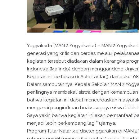
Yogyakarta (MAN 2 Yogyakarta) – MAN 2 Yogyaka
generasi yang kritis dan cerdas melalui pelaksan
kegiatan tersebut diadakan dalam kerangka progra
Indonesia (Mafindo) dengan menggandeng Universit
Kegiatan ini berlokasi di Aula Lantai 3 dari pukul 08
Dalam sambutannya, Kepala Sekolah MAN 2 Yogyaka
pentingnya membekali siswa dengan kemampuan berp
bahwa kegiatan ini dapat mencerdaskan masyarakat 
mengenai pengindraan hoaks supaya siswa tidak te
Saya yakin bahwa kegiatan ini akan bermanfaat ba
menjadi lebih berkembang lagi,” ujarnya.
Program Tular Nalar 3.0 diselenggarakan di MAN 
sebagai pemilih pemula (first voters) pada Pilkada