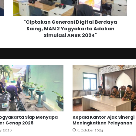
k
a
n
"Ciptakan Generasi Digital Berdaya
G
Saing, MAN 2 Yogyakarta Adakan
e
Simulasi ANBK 2024"
n
e
r
a
s
i
D
i
g
i
t
a
l
ogyakarta Siap Menyapa
Kepala Kantor Ajak Sinergi
B
er Genap 2026
Meningkatkan Pelayanan
e
r
ry 2026
31 October 2024