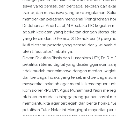
siswa yang berasal dari berbagai sekolah dan akan d
trainer, dan mahasiswa yang berpengalaman. Setia
memberikan pelatihan mengenai “Pengindraan hoa
Dr. Juhansar Andi Latief, M.A. selaku PIC kegiata
adalah kegiatan yang berkaitan dengan literasi dig
yang terdiri dari; 1) Pemilu, 2) Demokrasi, 3) peng
ikuti oleh 100 peserta yang berasal dari 3 wilayah
oleh 1 fasilitator,” imbuhnya.
Dekan Fakultas Bisnis dan Humaniora UTY, Dr. R.
pelatihan literasi digital yang diselenggarakan s
tidak mudah menerimanya dengan mentah. Kegiata
dari berbagai hoaks yang tersebar diberbagai sum
masyarakat sekolah agar memiliki kemampuan untu
Komisioner KPU DIY, Agus Muhammad Yasin meneg
oleh kaum muda, sehingga penggunaan sosial med
membantu kita agar tercegah dari berita hoaks. 
pelatihan Tular Nalar ini. Mengingat mayoritas 