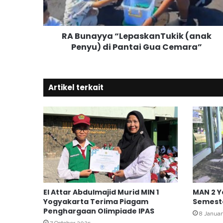
y
y
a
RA Bunayya “LepaskanTukik (anak
“
Penyu) di Pantai Gua Cemara”
L
e
p
a
Artikel terkait
s
k
a
n
T
u
k
i
k
(
El Attar Abdulmajid Murid MIN 1
MAN 2 Y
a
Yogyakarta Terima Piagam
Semest
n
Penghargaan Olimpiade IPAS
a
8 Janua
7 October 2025