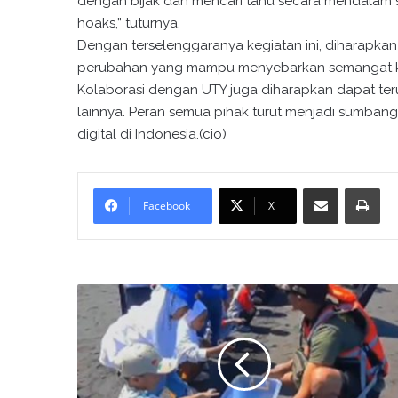
dengan bijak dan mencari tahu secara mendalam 
hoaks,” tuturnya.
Dengan terselenggaranya kegiatan ini, diharapka
perubahan yang mampu menyebarkan semangat keba
Kolaborasi dengan UTY juga diharapkan dapat terus
lainnya. Peran semua pihak turut menjadi sumban
digital di Indonesia.(cio)
Bagikan melalui surel
Cetak
Facebook
X
R
A
B
u
n
a