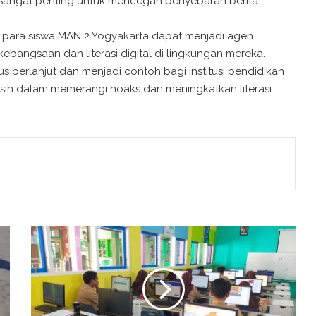
sangat penting untuk mencegah penyebaran berita
n para siswa MAN 2 Yogyakarta dapat menjadi agen
ngsaan dan literasi digital di lingkungan mereka.
 berlanjut dan menjadi contoh bagi institusi pendidikan
gsih dalam memerangi hoaks dan meningkatkan literasi
"
C
i
p
t
a