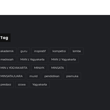
Tag
akademik
guru
inspiratif
kompetisi
lomba
madrasah
MAN 1 Yogyakarta
MAN 2 Yogyakarta
MIN 1 YOGYAKARTA
MIN1YK
MINSATA
MINSATAJUARA
murid
pendidikan
pramuka
prestasi
siswa
Yogyakarta