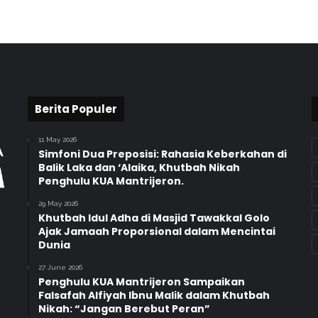
d
a
y
a
S
a
i
n
Berita Populer
g
,
11 May 2026
M
Simfoni Dua Preposisi: Rahasia Keberkahan di
A
Balik Laka dan ‘Alaika, Khutbah Nikah
Penghulu KUA Mantrijeron.
N
2
29 May 2026
Y
Khutbah Idul Adha di Masjid Tawakkal Golo
o
Ajak Jamaah Proporsional dalam Mencintai
g
Dunia
y
27 June 2026
a
Penghulu KUA Mantrijeron Sampaikan
k
Falsafah Alfiyah Ibnu Malik dalam Khutbah
a
Nikah: “Jangan Berebut Peran”
r