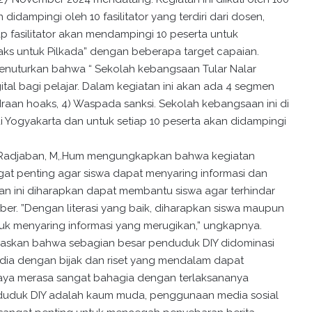
idampingi oleh 10 fasilitator yang terdiri dari dosen,
p fasilitator akan mendampingi 10 peserta untuk
ks untuk Pilkada” dengan beberapa target capaian.
n menuturkan bahwa “ Sekolah kebangsaan Tular Nalar
ital bagi pelajar. Dalam kegiatan ini akan ada 4 segmen
indraan hoaks, 4) Waspada sanksi. Sekolah kebangsaan ini di
 di Yogyakarta dan untuk setiap 10 peserta akan didampingi
 Y. Radjaban, M,.Hum mengungkapkan bahwa kegiatan
angat penting agar siswa dapat menyaring informasi dan
n ini diharapkan dapat membantu siswa agar terhindar
ber. ”Dengan literasi yang baik, diharapkan siswa maupun
k menyaring informasi yang merugikan,” ungkapnya.
askan bahwa sebagian besar penduduk DIY didominasi
ia dengan bijak dan riset yang mendalam dapat
“Saya merasa sangat bahagia dengan terlaksananya
penduduk DIY adalah kaum muda, penggunaan media sosial