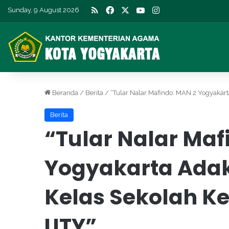
RSS
Facebook
X
YouTube
Instagram
Sunday, 9 August 2026
Beranda
/
Berita
/
“Tular Nalar Mafindo: MAN 2 Yogyakar
Berita
“Tular Nalar Maf
Yogyakarta Adak
Kelas Sekolah 
UTY”