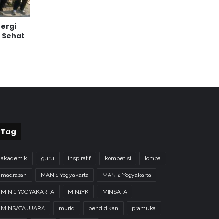
nergi
n Sehat
Tag
akademik
guru
inspiratif
kompetisi
lomba
madrasah
MAN 1 Yogyakarta
MAN 2 Yogyakarta
MIN 1 YOGYAKARTA
MIN1YK
MINSATA
MINSATAJUARA
murid
pendidikan
pramuka