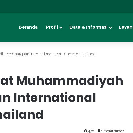
Beranda
Profil
Data & Informasi
Layan
 Penghargaan International Scout Camp di Thailand
imat Muhammadiyah
n International
hailand
470
1 menit dibaca