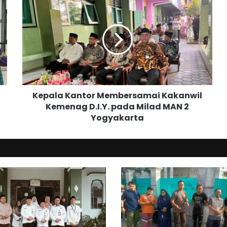
e
p
a
l
a
K
a
n
Kepala Kantor Membersamai Kakanwil
t
Kemenag D.I.Y. pada Milad MAN 2
o
Yogyakarta
r
M
e
m
b
e
r
s
a
m
a