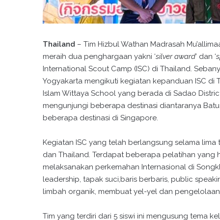
Thailand
– Tim Hizbul Wathan Madrasah Mu’allimaa
meraih dua penghargaan yakni ‘
silver award
’ dan ‘
s
International Scout Camp (ISC) di Thailand. Seba
Yogyakarta mengikuti kegiatan kepanduan ISC di 
Islam Wittaya School yang berada di Sadao Distric
mengunjungi beberapa destinasi diantaranya Batu C
beberapa destinasi di Singapore.
Kegiatan ISC yang telah berlangsung selama lima tah
dan Thailand. Terdapat beberapa pelatihan yang ha
melaksanakan perkemahan Internasional di Songkhl
leadership, tapak suci,baris berbaris, public speaki
limbah organik, membuat yel-yel dan pengelolaan
Tim yang terdiri dari 5 siswi ini mengusung tema 