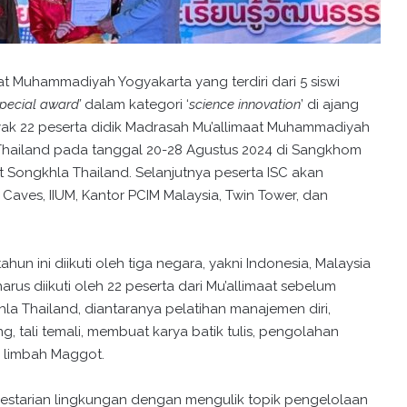
t Muhammadiyah Yogyakarta yang terdiri dari 5 siswi
pecial award’
dalam kategori ‘
science innovation
’ di ajang
nyak 22 peserta didik Madrasah Mu’allimaat Muhammadiyah
Thailand pada tanggal 20-28 Agustus 2024 di Sangkhom
t Songkhla Thailand. Selanjutnya peserta ISC akan
aves, IIUM, Kantor PCIM Malaysia, Twin Tower, dan
un ini diikuti oleh tiga negara, yakni Indonesia, Malaysia
rus diikuti oleh 22 peserta dari Mu’allimaat sebelum
a Thailand, diantaranya pelatihan manajemen diri,
ng, tali temali, membuat karya batik tulis, pengolahan
 limbah Maggot.
kelestarian lingkungan dengan mengulik topik pengelolaan