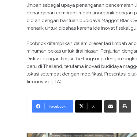
limbah sebagai upaya penanganan pencemaran lin
penanganan cemaran limbah anorganik dengan pe
diolah dengan bantuan budidaya Maggot Black Sold
menarik untuk dibahas karena ide inovatif sekaligu
Ecobrick ditampilkan dalam presentasi limbah ano
minuman bekas untuk tirai hiasan. Penjurian deng
Diskusi dengan tim juri berlangsung dengan singkat
baru di Thailand, terutama inovasi budidaya magg
lokasi setempat dengan modifikasi. Presentasi dila
tim inovasi. (LTA)
Bagikan melalui surel
Cetak
Facebook
X
T