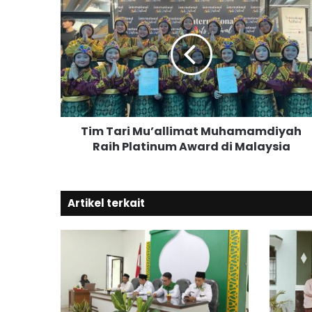
i
m
T
a
r
i
M
u
Tim Tari Mu’allimat Muhamamdiyah
’
Raih Platinum Award di Malaysia
a
l
l
i
Artikel terkait
m
a
t
M
u
h
a
m