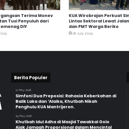
i
K
rgangsan Terima Monev
KUA Wirobrajan Perkuat Si
a
an Tusi Penyuluh dari
Lintas Sektoral Lewat Jala
k
Kemenag DIY
dan PMT Warga Beriko
a
2025
18 July 2025
n
w
i
l
K
e
m
e
Berita Populer
n
a
11 May 2026
g
Simfoni Dua Preposisi: Rahasia Keberkahan di
D
Balik Laka dan ‘Alaika, Khutbah Nikah
Penghulu KUA Mantrijeron.
.
I
29 May 2026
.
Khutbah Idul Adha di Masjid Tawakkal Golo
Y
Ajak Jamaah Proporsional dalam Mencintai