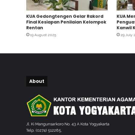
a
m
KUA Gedongtengen Gelar Rakord
KUA Me
d
Final Kesiapan Penilaian Kelompok
Penguat
i
Rentan
Kanwil 
y
19 August 2025
29 July 
a
h
R
a
i
h
P
l
About
a
t
i
n
u
m
A
Jl. Ki Mangunsarkoro No. 43 A Kota Yogyakarta
w
Telp. (0274) 512285,