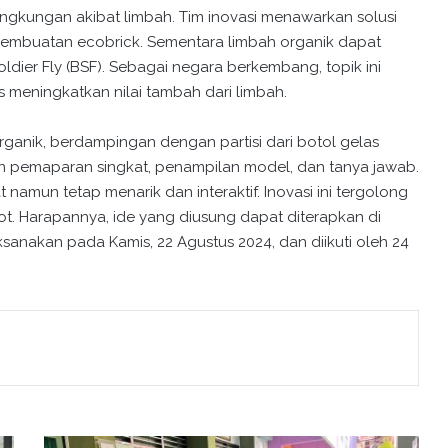
gkungan akibat limbah. Tim inovasi menawarkan solusi
mbuatan ecobrick. Sementara limbah organik dapat
ier Fly (BSF). Sebagai negara berkembang, topik ini
s meningkatkan nilai tambah dari limbah.
rganik, berdampingan dengan partisi dari botol gelas
an pemaparan singkat, penampilan model, dan tanya jawab.
 namun tetap menarik dan interaktif. Inovasi ini tergolong
ot. Harapannya, ide yang diusung dapat diterapkan di
ksanakan pada Kamis, 22 Agustus 2024, dan diikuti oleh 24
K