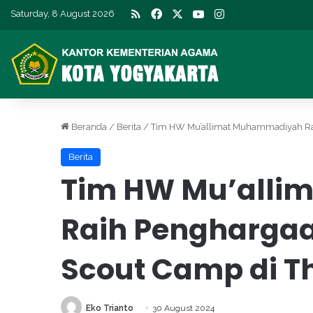
RSS
Facebook
X
YouTube
Instagram
Saturday, 8 August 2026
Beranda
/
Berita
/
Tim HW Mu’allimat Muhammadiyah Raih
Berita
Tim HW Mu’all
Raih Penghargaa
Scout Camp di T
Eko Trianto
30 August 2024