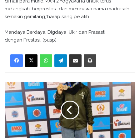
di hati para murid MAN 2 Yogyakarta untuk terus
melangkah, berprestasi, dan membawa nama madrasah
semakin gemilang,”harap sang pelatih.
Mandaya Berdaya, Digdaya Ukir dan Prasasti
dengan Prestasi. (pusp)
WhatsApp
Telegram
Bagikan melalui surel
Cetak
M
u
r
i
d
M
A
N
2