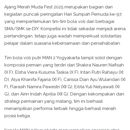
Ajang Merah Muda Fest 2025 merupakan bagian dari
kegiatan puncak peringatan Hari Sumpah Pemuda ke-97,
yang mempertemukan tim-tim bola voli dari berbagai
SMA/SMK se-DIY. Kompetisi ini tidak sekadar menjadi arena
pertandingan, tetapi juga wadah memperkuat solidaritas
pelajar dalam suasana kebersamaan dan persahabatan.
Tim bola voli putri MAN 2 Yogyakarta tampil solid dengan
komposisi pemain yang terdiri dari Shakira Nauren Nafisah
(X F), Elsha Viera Kusuma Taskia (X F), Intan Putri Rahayu (XI
D), Alya Khanifa Fajaria (XI F), Carissa Dian Ayu Wulandari (XI
F), Flarasih Namira Pawestri (XII G), Erlita Yuli Nelyawati (XI
G), dan Airin Indah Aprilia (XII G). Dengan kekompakan dan
strategi permainan yang matang, tim ini berhasil
menampilkan performa terbaik hingga berhasil meraih
posisi ketiga.