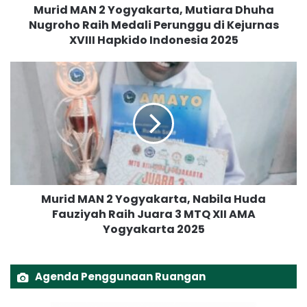
Murid MAN 2 Yogyakarta, Mutiara Dhuha
Y
Nugroho Raih Medali Perunggu di Kejurnas
o
XVIII Hapkido Indonesia 2025
g
y
a
M
k
u
a
r
r
i
t
d
a
M
,
A
M
N
u
2
t
Murid MAN 2 Yogyakarta, Nabila Huda
Y
i
Fauziyah Raih Juara 3 MTQ XII AMA
o
a
Yogyakarta 2025
g
r
y
a
a
D
k
Agenda Penggunaan Ruangan
h
a
u
r