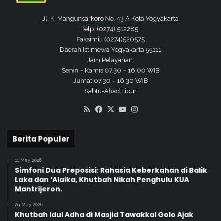
a
y
p
Jl. Ki Mangunsarkoro No. 43 A Kota Yogyakarta
a
k
Telp. (0274) 512285,
k
i
Faksimili (0274)520575
a
d
Daerah Istimewa Yogyakarta 55111
r
o
Jam Pelayanan:
t
I
Senin – Kamis 07.30 – 16.00 WIB
a
n
Jumat 07.30 – 16.30 WIB
2
d
Sabtu-Ahad Libur
0
o
2
RSS
Facebook
X
YouTube
Instagram
n
5
e
s
Berita Populer
i
a
11 May 2026
2
Simfoni Dua Preposisi: Rahasia Keberkahan di Balik
0
Laka dan ‘Alaika, Khutbah Nikah Penghulu KUA
2
Mantrijeron.
5
29 May 2026
Khutbah Idul Adha di Masjid Tawakkal Golo Ajak