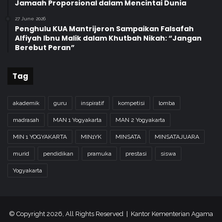
Jamaah Proporsional dalam Mencintai Dunia
27 June 2026
Penghulu KUA Mantrijeron Sampaikan Falsafah
Alfiyah Ibnu Malik dalam Khutbah Nikah: “Jangan
Berebut Peran”
Tag
akademik
guru
inspiratif
kompetisi
lomba
madrasah
MAN 1 Yogyakarta
MAN 2 Yogyakarta
MIN 1 YOGYAKARTA
MIN1YK
MINSATA
MINSATAJUARA
murid
pendidikan
pramuka
prestasi
siswa
Yogyakarta
© Copyright 2026, All Rights Reserved | Kantor Kementerian Agama