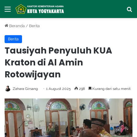
Menu
Ca
Beranda
/
Berita
Berita
Tausiyah Penyuluh KUA
Kraton di Al Amin
Rotowijayan
Zahara Girsang
1 August 2025
298
Kurang dari satu menit