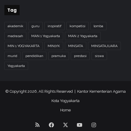
Tag
akademik
guru
inspiratif
kompetisi
lomba
madrasah
MAN 1 Yogyakarta
MAN 2 Yogyakarta
MIN 1 YOGYAKARTA
MIN1YK
MINSATA
MINSATAJUARA
murid
pendidikan
pramuka
prestasi
siswa
Yogyakarta
© Copyright 2026, All Rights Reserved | Kantor Kementerian Agama
Kota Yogyakarta
Home
RSS
Facebook
X
YouTube
Instagram