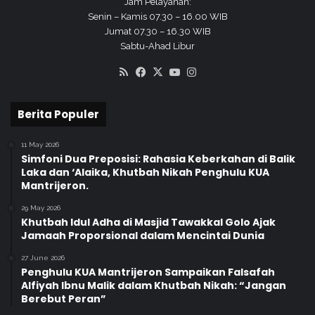
Jam Pelayanan:
Senin – Kamis 07.30 – 16.00 WIB
Jumat 07.30 – 16.30 WIB
Sabtu-Ahad Libur
RSS
Facebook
X
YouTube
Instagram
Berita Populer
11 May 2026
Simfoni Dua Preposisi: Rahasia Keberkahan di Balik
Laka dan ‘Alaika, Khutbah Nikah Penghulu KUA
Mantrijeron.
29 May 2026
Khutbah Idul Adha di Masjid Tawakkal Golo Ajak
Jamaah Proporsional dalam Mencintai Dunia
27 June 2026
Penghulu KUA Mantrijeron Sampaikan Falsafah
Alfiyah Ibnu Malik dalam Khutbah Nikah: “Jangan
Berebut Peran”