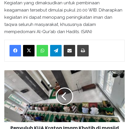
Kegiatan yang dimaksudkan untuk pembinaan
keagamaan tersebut dimulai pukul 20.00 WIB. Diharapkan
kegiatan ini dapat menopang peningkatan iman dan
taqwa seluruh masyarakat, khususnya dalam
mempedomani Al-Qur’ab dan Hadits. (SAN)
WhatsApp
Telegram
Bagikan melalui surel
Cetak
P
e
n
y
u
l
u
h
K
Penyuluh KUA Kraton Imam Khotib di masjid
U