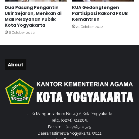
o
Dua Pasang Pengantin
KUA Gedongtengen
k
Ukir Sejarah, Menikah di
Partisipasi Rakord FKUB
a
Mall Pelayanan Publik
Kemantren
h
Kota Yogyakarta
21 October 2024
6 October 2022
About
Jl. Ki Mangunsarkoro No. 43 A Kota Yogyakarta
Telp. (0274) 512285,
Faksimili (0274)520575
Daerah Istimewa Yogyakarta 55111