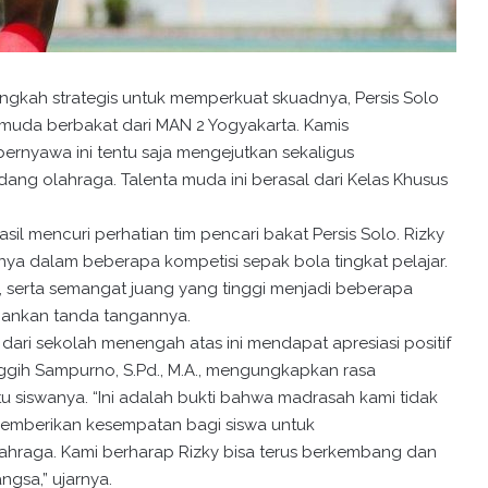
ngkah strategis untuk memperkuat skuadnya, Persis Solo
 muda berbakat dari MAN 2 Yogyakarta. Kamis
bernyawa ini tentu saja mengejutkan sekaligus
ng olahraga. Talenta muda ini berasal dari Kelas Khusus
asil mencuri perhatian tim pencari bakat Persis Solo. Rizky
nya dalam beberapa kompetisi sepak bola tingkat pelajar.
as, serta semangat juang yang tinggi menjadi beberapa
mankan tanda tangannya.
dari sekolah menengah atas ini mendapat apresiasi positif
nggih Sampurno, S.Pd., M.A., mengungkapkan rasa
tu siswanya. “Ini adalah bukti bahwa madrasah kami tidak
 memberikan kesempatan bagi siswa untuk
hraga. Kami berharap Rizky bisa terus berkembang dan
gsa,” ujarnya.