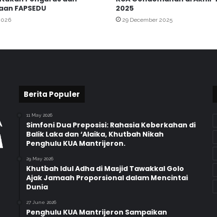
a
aan FAPSEDU
2025
n
2026
29 December 2025
S
i
s
w
a
M
T
s
Berita Populer
N
1
11 May 2026
Y
Simfoni Dua Preposisi: Rahasia Keberkahan di
o
Balik Laka dan ‘Alaika, Khutbah Nikah
Penghulu KUA Mantrijeron.
g
y
29 May 2026
a
Khutbah Idul Adha di Masjid Tawakkal Golo
k
Ajak Jamaah Proporsional dalam Mencintai
a
Dunia
r
27 June 2026
t
Penghulu KUA Mantrijeron Sampaikan
a