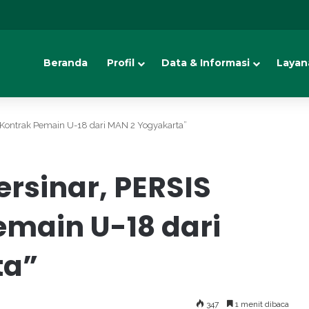
Beranda
Profil
Data & Informasi
Layan
 Kontrak Pemain U-18 dari MAN 2 Yogyakarta”
rsinar, PERSIS
emain U-18 dari
ta”
347
1 menit dibaca