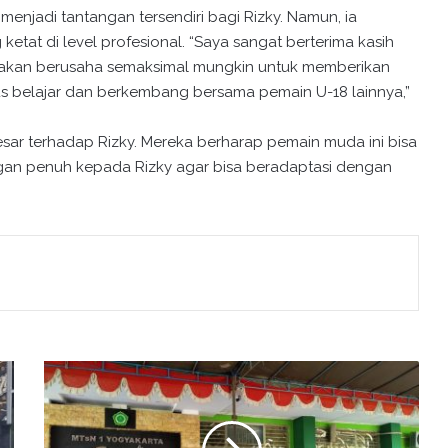
enjadi tantangan tersendiri bagi Rizky. Namun, ia
tat di level profesional. “Saya sangat berterima kasih
a akan berusaha semaksimal mungkin untuk memberikan
rus belajar dan berkembang bersama pemain U-18 lainnya,”
besar terhadap Rizky. Mereka berharap pemain muda ini bisa
ungan penuh kepada Rizky agar bisa beradaptasi dengan
G
e
l
a