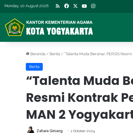
RSS
Facebook
X
YouTube
Instagram
Monday, 10 August 2026
Beranda
/
Berita
/
“Talenta Muda Bersinar, PERSIS Resmi
Berita
“Talenta Muda Be
Resmi Kontrak P
MAN 2 Yogyakar
Zahara Girsang
1 October 2024