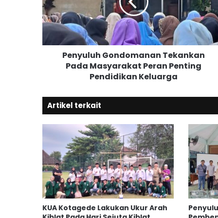
u
l
u
h
G
Penyuluh Gondomanan Tekankan
o
Pada Masyarakat Peran Penting
n
Pendidikan Keluarga
d
o
m
Artikel terkait
a
n
a
n
T
e
k
a
n
k
KUA Kotagede Lakukan Ukur Arah
Penyulu
a
Kiblat Pada Hari Sejuta Kiblat
Pemben