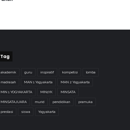
Tag
akademik
guru
inspiratif
kompetisi
lomba
madrasah
MAN 1 Yogyakarta
MAN 2 Yogyakarta
MIN 1 YOGYAKARTA
MIN1YK
MINSATA
MINSATAJUARA
murid
pendidikan
pramuka
prestasi
siswa
Yogyakarta