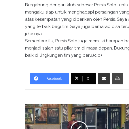
Bergabung dengan klub sebesar Persis Solo tentu m
mengaku siap untuk menghadapi persaingan yang ke
atas kesempatan yang diberikan oleh Persis. Say
yang terbaik bagi tim. Saya juga berharap bisa te
jelasnya.
Sementara itu, Persis Solo juga memiliki harapan 
menjadi salah satu pilar tim di masa depan. Duk
baik di lingkungan tim yang baru.(cio)
Bagikan melalui surel
Cetak
Facebook
X
P
e
n
y