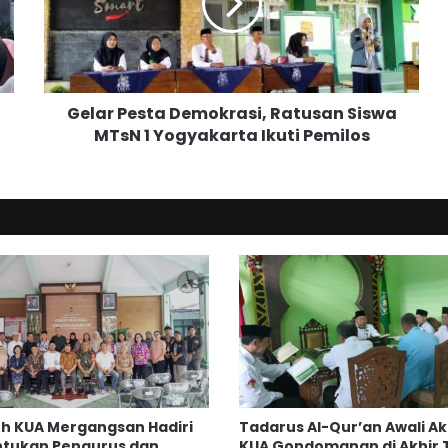
r
P
e
s
t
Gelar Pesta Demokrasi, Ratusan Siswa
a
MTsN 1 Yogyakarta Ikuti Pemilos
D
e
m
o
k
r
a
s
i
,
R
a
t
u
h KUA Mergangsan Hadiri
Tadarus Al-Qur’an Awali Ak
s
tukan Pengurus dan
KUA Gondomanan di Akhir