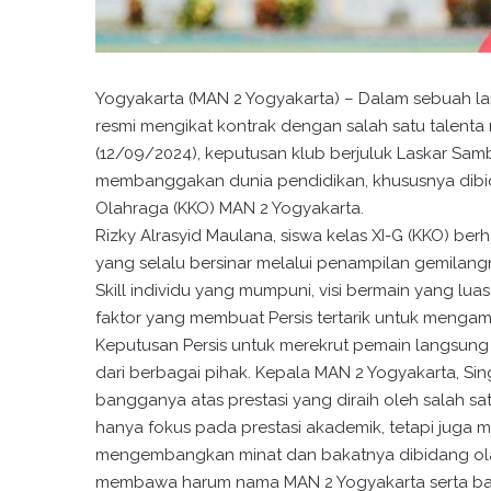
Yogyakarta (MAN 2 Yogyakarta) – Dalam sebuah la
resmi mengikat kontrak dengan salah satu talenta
(12/09/2024), keputusan klub berjuluk Laskar Sam
membanggakan dunia pendidikan, khususnya dibida
Olahraga (KKO) MAN 2 Yogyakarta.
Rizky Alrasyid Maulana, siswa kelas XI-G (KKO) berh
yang selalu bersinar melalui penampilan gemilang
Skill individu yang mumpuni, visi bermain yang lu
faktor yang membuat Persis tertarik untuk menga
Keputusan Persis untuk merekrut pemain langsung 
dari berbagai pihak. Kepala MAN 2 Yogyakarta, Si
bangganya atas prestasi yang diraih oleh salah sa
hanya fokus pada prestasi akademik, tetapi juga
mengembangkan minat dan bakatnya dibidang ola
membawa harum nama MAN 2 Yogyakarta serta ban