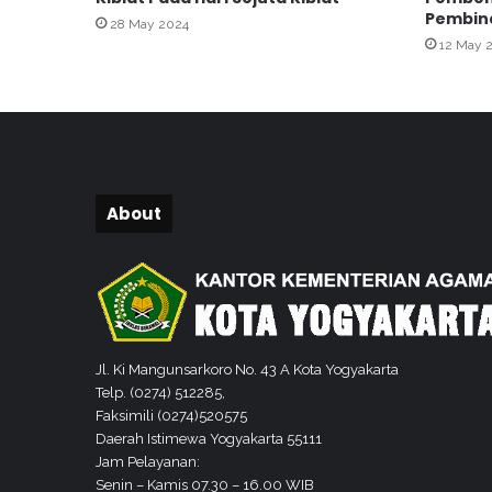
n
Pembin
P
28 May 2024
12 May 
a
d
a
M
a
s
y
a
About
r
a
k
a
t
P
e
Jl. Ki Mangunsarkoro No. 43 A Kota Yogyakarta
r
Telp. (0274) 512285,
a
Faksimili (0274)520575
n
Daerah Istimewa Yogyakarta 55111
P
Jam Pelayanan:
e
Senin – Kamis 07.30 – 16.00 WIB