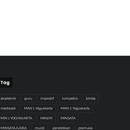
Tag
akademik
guru
inspiratif
kompetisi
lomba
madrasah
MAN 1 Yogyakarta
MAN 2 Yogyakarta
MIN 1 YOGYAKARTA
MIN1YK
MINSATA
MINSATAJUARA
murid
pendidikan
pramuka