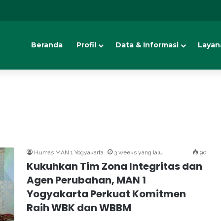
Beranda
Profil
Data & Informasi
Layan
Humas MAN 1 Yogyakarta
3 weeks yang lalu
90
Kukuhkan Tim Zona Integritas dan
Agen Perubahan, MAN 1
Yogyakarta Perkuat Komitmen
Raih WBK dan WBBM