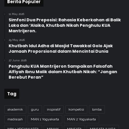
Berita Populer
11 May 2026
Simfoni Dua Preposisi: Rahasia Keberkahan di Balik
Laka dan ‘Alaika, Khutbah Nikah Penghulu KUA
Mantrijeron.
29 May 2026
Khutbah Idul Adha di Masjid Tawakkal Golo Ajak
Jamaah Proporsional dalam Mencintai Dunia
27 June 2026
Penghulu KUA Mantrijeron Sampaikan Falsafah
Alfiyah Ibnu Malik dalam Khutbah Nikah: “Jangan
Berebut Peran”
Tag
akademik
guru
inspiratif
kompetisi
lomba
madrasah
MAN 1 Yogyakarta
MAN 2 Yogyakarta