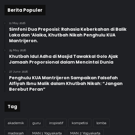
Berita Populer
11 May 2026
Simfoni Dua Preposisi: Rahasia Keberkahan di Balik
Laka dan ‘Alaika, Khutbah Nikah Penghulu KUA
Mantrijeron.
29 May 2026
Khutbah Idul Adha di Masjid Tawakkal Golo Ajak
Jamaah Proporsional dalam Mencintai Dunia
27 June 2026
Penghulu KUA Mantrijeron Sampaikan Falsafah
Alfiyah Ibnu Malik dalam Khutbah Nikah: “Jangan
Berebut Peran”
Tag
akademik
guru
inspiratif
kompetisi
lomba
madrasah
MAN 1 Yogyakarta
MAN 2 Yogyakarta