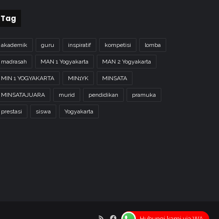
Tag
akademik
guru
inspiratif
kompetisi
lomba
madrasah
MAN 1 Yogyakarta
MAN 2 Yogyakarta
MIN 1 YOGYAKARTA
MIN1YK
MINSATA
MINSATAJUARA
murid
pendidikan
pramuka
prestasi
siswa
Yogyakarta
RSS
Facebook
X
YouTube
Instagram
Home
Hubungi kami via WA