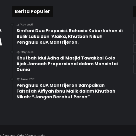
Berita Populer
11 May 2026
Simfoni Dua Preposisi: Rahasia Keberkahan di
Balik Laka dan ‘Alaika, Khutbah Nikah
Penghulu KUA Mantrijeron.
29 May 2026
Khutbah Idul Adha di Masjid Tawakkal Golo
Ajak Jamaah Proporsional dalam Mencintai
Dunia
27 June 2026
Penghulu KUA Mantrijeron Sampaikan
Falsafah Alfiyah Ibnu Malik dalam Khutbah
Nikah: “Jangan Berebut Peran”
an Agama Kota Yogyakarta