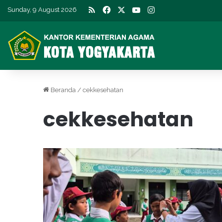
RSS
Facebook
X
YouTube
Instagram
Sunday, 9 August 2026
Beranda
/
cekkesehatan
cekkesehatan