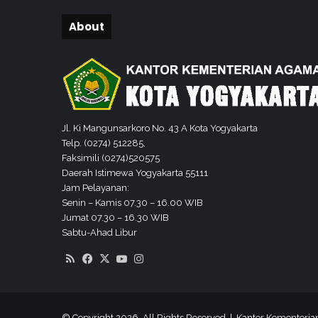
About
Jl. Ki Mangunsarkoro No. 43 A Kota Yogyakarta
Telp. (0274) 512285,
Faksimili (0274)520575
Daerah Istimewa Yogyakarta 55111
Jam Pelayanan:
Senin – Kamis 07.30 – 16.00 WIB
Jumat 07.30 – 16.30 WIB
Sabtu-Ahad Libur
RSS
Facebook
X
YouTube
Instagram
© Copyright 2026, All Rights Reserved | Kantor Kementeri