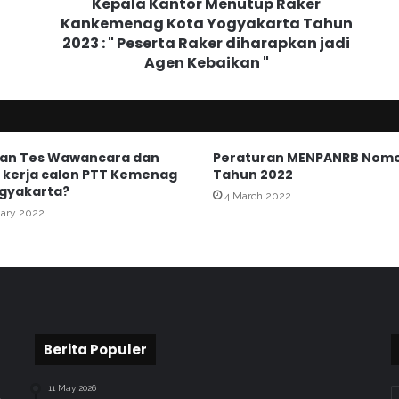
Kepala Kantor Menutup Raker
t
Kankemenag Kota Yogyakarta Tahun
o
2023 : " Peserta Raker diharapkan jadi
r
M
Agen Kebaikan "
e
n
u
t
u
an Tes Wawancara dan
Peraturan MENPANRB Nomo
p
 kerja calon PTT Kemenag
Tahun 2022
gyakarta?
R
4 March 2022
a
uary 2022
k
e
r
K
a
n
k
Berita Populer
e
m
11 May 2026
e