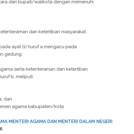
tara dari bupati/walikota dengan memenuhi
etenteraman dan ketertiban masyarakat.
 pada ayat (1) huruf a mengacu pada
an gedung.
agama serta ketenteraman dan ketertiban
ruf b, meliputi:
a; dan
artemen agama kabupaten/kota.
MA MENTERI AGAMA DAN MENTERI DALAM NEGERI
6