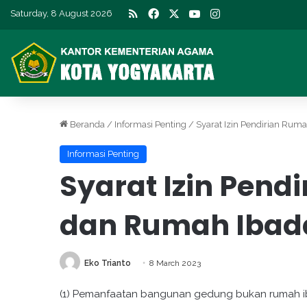
RSS
Facebook
X
YouTube
Instagram
Saturday, 8 August 2026
Beranda
/
Informasi Penting
/
Syarat Izin Pendirian Rum
Informasi Penting
Syarat Izin Pend
dan Rumah Ibad
Eko Trianto
8 March 2023
(1) Pemanfaatan bangunan gedung bukan rumah i