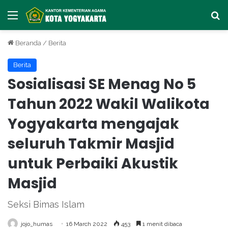
Menu
Ca
Beranda
/
Berita
Berita
Sosialisasi SE Menag No 5
Tahun 2022 Wakil Walikota
Yogyakarta mengajak
seluruh Takmir Masjid
untuk Perbaiki Akustik
Masjid
Seksi Bimas Islam
jojo_humas
16 March 2022
453
1 menit dibaca