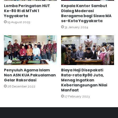
s
n
Lomba Peringatan HUT
Kepala Kantor Sambut
i
,
Ke-80 RI di MTsN 1
Dialog Moderasi
a
Yogyakarta
Beragama bagi Siswa MA
d
se-Kota Yogyakarta
a
19 August 2025
n
31 January 2024
K
e
b
u
d
a
y
Penyuluh Agama Islam
Biaya Haji Disepakati
a
Non ASN KUA Pakualaman
Rata-rata Rp90 Juta,
a
Gelar Rakordasi
Menag Ingatkan
n
Keberlangsungan Nilai
26 December 2022
,
Manfaat
K
17 February 2023
e
m
e
n