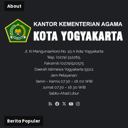
t
About
e
r
i
a
n
P
e
r
Jl. Ki Mangunsarkoro No. 43 A Kota Yogyakarta
e
Telp. (0274) 512285,
n
Faksimili (0274)520575
c
Daerah Istimewa Yogyakarta 55111
a
Jam Pelayanan:
n
Senin – Kamis 07.30 – 16.00 WIB
a
Jumat 07.30 – 16.30 WIB
a
Sabtu-Ahad Libur
n
RSS
Facebook
X
YouTube
Instagram
P
e
m
Berita Populer
b