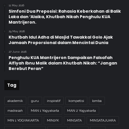
a
11 May 2026
n
Simfoni Dua Preposisi: Rahasia Keberkahan di Balik
g
Laka dan ‘Alaika, Khutbah Nikah Penghulu KUA
u
Mantrijeron.
n
a
29 May 2026
Khutbah Idul Adha di Masjid Tawakkal Golo Ajak
n
Jamaah Proporsional dalam Mencintai Dunia
N
a
27 June 2026
s
Penghulu KUA Mantrijeron Sampaikan Falsafah
i
Alfiyah Ibnu Malik dalam Khutbah Nikah: “Jangan
o
Berebut Peran”
n
a
Tag
l
/
B
akademik
guru
inspiratif
kompetisi
lomba
A
P
madrasah
MAN 1 Yogyakarta
MAN 2 Yogyakarta
P
MIN 1 YOGYAKARTA
MIN1YK
MINSATA
MINSATAJUARA
E
N