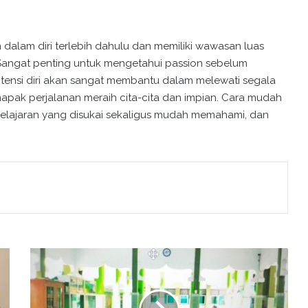
 dalam diri terlebih dahulu dan memiliki wawasan luas
. Sangat penting untuk mengetahui passion sebelum
potensi diri akan sangat membantu dalam melewati segala
pak perjalanan meraih cita-cita dan impian. Cara mudah
elajaran yang disukai sekaligus mudah memahami, dan
S
o
s
i