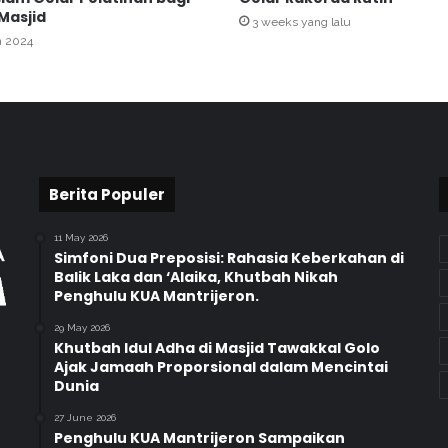
X
Masjid
I
3 weeks yang lalu
h 2024
I
,
M
A
N
2
Y
o
Berita Populer
g
y
11 May 2026
a
Simfoni Dua Preposisi: Rahasia Keberkahan di
k
Balik Laka dan ‘Alaika, Khutbah Nikah
Penghulu KUA Mantrijeron.
a
r
29 May 2026
t
Khutbah Idul Adha di Masjid Tawakkal Golo
a
Ajak Jamaah Proporsional dalam Mencintai
Dunia
27 June 2026
Penghulu KUA Mantrijeron Sampaikan