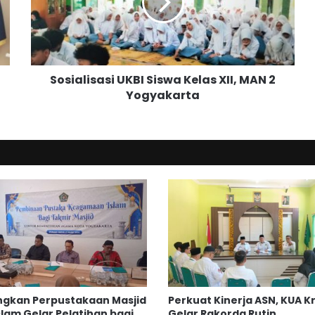
a
l
i
s
a
Sosialisasi UKBI Siswa Kelas XII, MAN 2
s
Yogyakarta
i
U
K
B
I
S
i
s
w
a
K
e
l
a
gkan Perpustakaan Masjid
Perkuat Kinerja ASN, KUA K
s
slam Gelar Pelatihan bagi
Gelar Rakorda Rutin