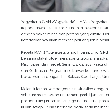
Yogyakarta (MAN 2 Yogyakarta) – MAN 2 Yogyakart
kepada siswa sejak kelas X. Hal ini dilakukan unt
dengan bakat, minat, dan potensi yang dimiliki. D
ketertarikannya akan memberi peluang lebih besar
Kepala MAN 2 Yogyakarta Singgih Sampurno, S,Pd, 
bersama stakeholder merancang program jangka 
Misi, Tujuan dan Target. Senin (19/02/2024) seluru
dan Kedinasan. Program ini dibawah komando Waka
berkoordinasi dengan Tim Sukses Studi Lanjut, Umi S
Melansir laman Kompas,com, untuk kuliah dengan suk
sebelum memutuskan untuk mengambil jurusan ter
passion. Pilih jurusan kuliah juga harus sesuai pas
kuliah setiap jurusan berbeda-beda; serta melihat p