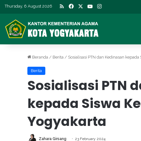
RSS
Facebook
X
YouTube
Instagram
Thursday, 6 August 2026
Beranda
/
Berita
/
Sosialisasi PTN dan Kedinasan kepada 
Berita
Sosialisasi PTN 
kepada Siswa Kel
Yogyakarta
Zahara Girsang
23 February 2024