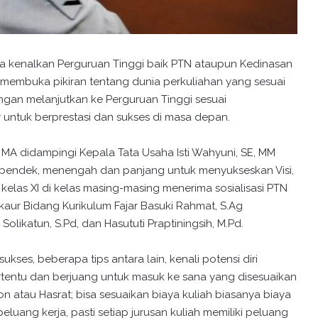
a kenalkan Perguruan Tinggi baik PTN ataupun Kedinasan
uk membuka pikiran tentang dunia perkuliahan yang sesuai
engan melanjutkan ke Perguruan Tinggi sesuai
 untuk berprestasi dan sukses di masa depan.
MA didampingi Kepala Tata Usaha Isti Wahyuni, SE, MM
pendek, menengah dan panjang untuk menyukseskan Visi,
h kelas XI di kelas masing-masing menerima sosialisasi PTN
ur Bidang Kurikulum Fajar Basuki Rahmat, S.Ag
olikatun, S.Pd, dan Hasututi Praptiningsih, M.Pd.
ses, beberapa tips antara lain, kenali potensi diri
tentu dan berjuang untuk masuk ke sana yang disesuaikan
sion atau Hasrat; bisa sesuaikan biaya kuliah biasanya biaya
eluang kerja, pasti setiap jurusan kuliah memiliki peluang