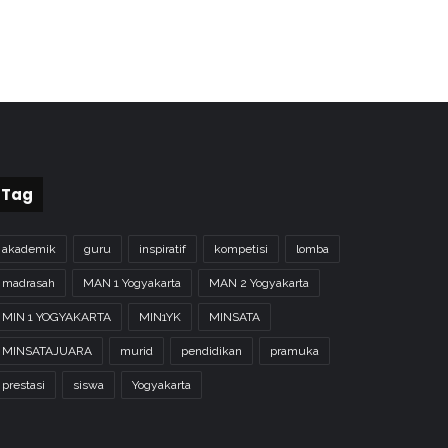
Tag
akademik
guru
inspiratif
kompetisi
lomba
madrasah
MAN 1 Yogyakarta
MAN 2 Yogyakarta
MIN 1 YOGYAKARTA
MIN1YK
MINSATA
MINSATAJUARA
murid
pendidikan
pramuka
prestasi
siswa
Yogyakarta