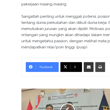
pekerjaan masing-masing.
Sangatlah penting untuk menggali potensi, posiion
tentang dunia perkuliahan dan diikuti dunia kerja
memutuskan jurusan yang akan dipilih. Motivasi, 
rintangan yang mungkin akan dihadapi dalam mena
untuk mengetahui passion, dengan melihat mata p
mendapatkan nilai/poin tinggi. (pusp)
Bagikan melalui surel
Cetak
Facebook
X
P
e
n
g