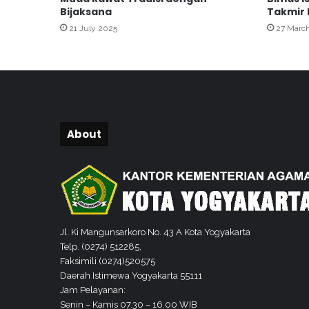
S
Bijaksana
Takmir 
o
21 July 2025
27 Marc
s
i
a
l
i
s
a
s
About
i
L
a
y
a
n
a
Jl. Ki Mangunsarkoro No. 43 A Kota Yogyakarta
n
Telp. (0274) 512285,
K
Faksimili (0274)520575
e
Daerah Istimewa Yogyakarta 55111
w
Jam Pelayanan:
a
Senin – Kamis 07.30 – 16.00 WIB