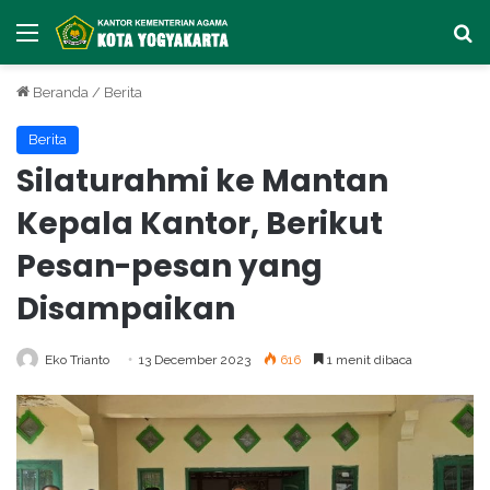
Menu
Ca
Beranda
/
Berita
Berita
Silaturahmi ke Mantan
Kepala Kantor, Berikut
Pesan-pesan yang
Disampaikan
Eko Trianto
13 December 2023
616
1 menit dibaca