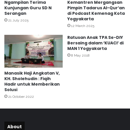
a
Ngampilan Terima
Kemantren Mergangsan
a
Kunjungan Guru SD N
Pimpin Tadarus Al-Qur’an
g
n
Serangan
di Podcast Kemenag Kota
k
R
Yogyakarta
e
e
21 July 2025
-
12 March 2025
s
7
i
Ratusan Anak TPA Se-DIY
8
k
Bersaing dalam ‘KUACI’ di
o
MAN 1 Yogyakarta
S
8 May 2018
e
s
u
Manasik Haji Angkatan V,
a
KH. Sholehudin : Fiqih
i
Hadir untuk Memberikan
K
Solusi
M
21 October 2022
A
5
8
0
/
About
2