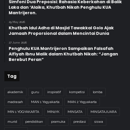
Simfoni Dua Preposisi: Rahasia Keberkahan di Balik
Laka dan ‘Alaika, Khutbah Nikah Penghulu KUA
Mantrijeron.
29 May 2026
Khutbah Idul Adha di Masjid Tawakkal Golo Ajak
Jamaah Proporsional dalam Mencintai Dunia
27 June 2026
Penghulu KUA Mantrijeron Sampaikan Falsafah
Alfiyah Ibnu Malik dalam Khutbah Nikah: “Jangan
Berebut Peran”
Tag
akademik
guru
inspiratif
kompetisi
lomba
madrasah
MAN 1 Yogyakarta
MAN 2 Yogyakarta
MIN 1 YOGYAKARTA
MIN1YK
MINSATA
MINSATAJUARA
murid
pendidikan
pramuka
prestasi
siswa