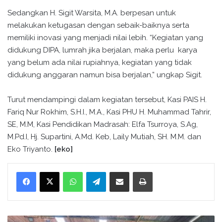
Sedangkan H. Sigit Warsita, M.A. berpesan untuk
melakukan ketugasan dengan sebaik-baiknya serta
memiliki inovasi yang menjadi nilai lebih. “Kegiatan yang
didukung DIPA, lumrah jika berjalan, maka perlu karya
yang belum ada nilai rupiahnya, kegiatan yang tidak
didukung anggaran namun bisa berjalan,” ungkap Sigit.
Turut mendampingi dalam kegiatan tersebut, Kasi PAIS H.
Fariq Nur Rokhim, S.H.I., M.A., Kasi PHU H. Muhammad Tahrir,
SE, M.M, Kasi Pendidikan Madrasah: Elfa Tsurroya, S.Ag,
M.Pd.I, Hj. Supartini, A.Md. Keb, Laily Mutiah, SH. M.M. dan
Eko Triyanto.
[eko]
WhatsApp
Telegram
Bagikan melalui surel
Cetak
T