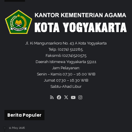
0
1
9
Jl. Ki Mangunsarkoro No. 43 A Kota Yogyakarta
Telp. (0274) 512285,
Faksimili (0274)520575
Daerah Istimewa Yogyakarta 55111
Jam Pelayanan:
Senin – Kamis 07.30 – 16.00 WIB
Jumat 07.30 – 16.30 WIB
Sabtu-Ahad Libur
RSS
Facebook
X
YouTube
Instagram
Berita Populer
11 May 2026