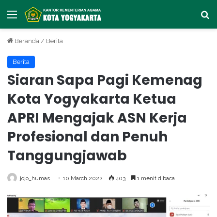
Menu
Ca
Beranda
/
Berita
Berita
Siaran Sapa Pagi Kemenag
Kota Yogyakarta Ketua
APRI Mengajak ASN Kerja
Profesional dan Penuh
Tanggungjawab
jojo_humas
10 March 2022
403
1 menit dibaca