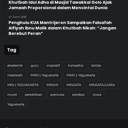
Khutbah Idul Adha di Masjid Tawakkal Golo Ajak
Jamaah Proporsional dalam Mencintai Dunia
27 June 2026
Penghulu KUA Mantrijeron Sampaikan Falsafah
Alfiyah Ibnu Malik dalam Khutbah Nikah: “Jangan
Berebut Peran”
Tag
akademik
guru
inspiratif
kompetisi
lomba
madrasah
MAN 1 Yogyakarta
MAN 2 Yogyakarta
MIN 1 YOGYAKARTA
MIN1YK
MINSATA
MINSATAJUARA
murid
pendidikan
pramuka
prestasi
siswa
Yogyakarta