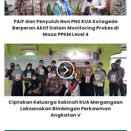
n
P
e
PAIF dan Penyuluh Non PNS KUA Kotagede
n
Berperan Aktif Dalam Monitoring Prokes di
y
Masa PPKM Level 4
u
l
u
C
h
i
N
p
o
t
n
a
P
k
N
a
S
n
K
K
U
Ciptakan Keluarga Sakinah KUA Mergangsan
e
A
Laksanakan Bimbingan Perkawinan
l
K
Angkatan V
u
o
a
t
r