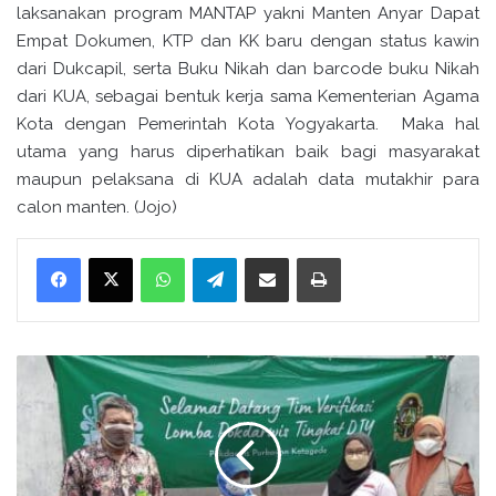
laksanakan program MANTAP yakni Manten Anyar Dapat
Empat Dokumen, KTP dan KK baru dengan status kawin
dari Dukcapil, serta Buku Nikah dan barcode buku Nikah
dari KUA, sebagai bentuk kerja sama Kementerian Agama
Kota dengan Pemerintah Kota Yogyakarta. Maka hal
utama yang harus diperhatikan baik bagi masyarakat
maupun pelaksana di KUA adalah data mutakhir para
calon manten. (Jojo)
WhatsApp
Telegram
Bagikan melalui surel
Cetak
P
A
I
F
d
a