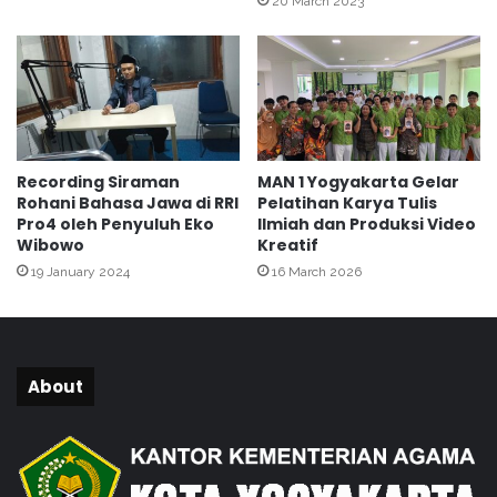
20 March 2023
m
L
M
a
o
k
n
s
i
a
t
n
o
a
Recording Siraman
MAN 1 Yogyakarta Gelar
r
k
Rohani Bahasa Jawa di RRI
Pelatihan Karya Tulis
i
a
Pro4 oleh Penyuluh Eko
Ilmiah dan Produksi Video
n
n
Wibowo
Kreatif
g
B
19 January 2024
16 March 2026
P
i
r
m
o
b
k
i
e
n
About
s
g
d
a
i
n
M
P
a
e