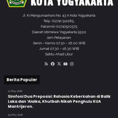
s
r
a
k
P
a
Jl. Ki Mangunsarkoro No. 43 A Kota Yogyakarta
P
w
Telp. (0274) 512285,
K
i
Faksimili (0274)520575
M
n
Daerah Istimewa Yogyakarta 55111
L
a
Jam Pelayanan:
e
n
Senin – Kamis 07.30 – 16.00 WIB
v
A
Jumat 07.30 – 16.30 WIB
e
n
Sabtu-Ahad Libur
l
g
4
RSS
Facebook
X
YouTube
Instagram
k
a
t
Berita Populer
a
n
11 May 2026
V
Simfoni Dua Preposisi: Rahasia Keberkahan di Balik
Laka dan ‘Alaika, Khutbah Nikah Penghulu KUA
Mantrijeron.
29 May 2026