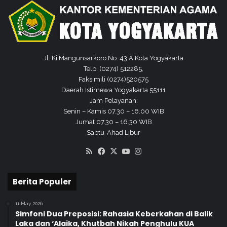
m
J
a
b
a
Jl. Ki Mangunsarkoro No. 43 A Kota Yogyakarta
t
Telp. (0274) 512285,
a
Faksimili (0274)520575
n
Daerah Istimewa Yogyakarta 55111
Jam Pelayanan:
Senin – Kamis 07.30 – 16.00 WIB
Jumat 07.30 – 16.30 WIB
Sabtu-Ahad Libur
RSS
Facebook
X
YouTube
Instagram
Berita Populer
11 May 2026
Simfoni Dua Preposisi: Rahasia Keberkahan di Balik
Laka dan ‘Alaika, Khutbah Nikah Penghulu KUA