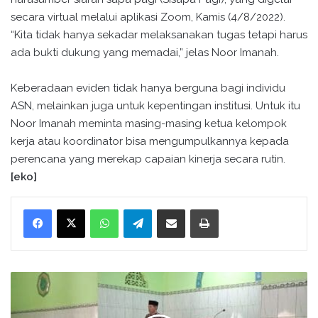
secara virtual melalui aplikasi Zoom, Kamis (4/8/2022).
“Kita tidak hanya sekadar melaksanakan tugas tetapi harus
ada bukti dukung yang memadai,” jelas Noor Imanah.
Keberadaan eviden tidak hanya berguna bagi individu
ASN, melainkan juga untuk kepentingan institusi. Untuk itu
Noor Imanah meminta masing-masing ketua kelompok
kerja atau koordinator bisa mengumpulkannya kepada
perencana yang merekap capaian kinerja secara rutin.
[eko]
WhatsApp
Telegram
Bagikan melalui surel
Cetak
P
e
n