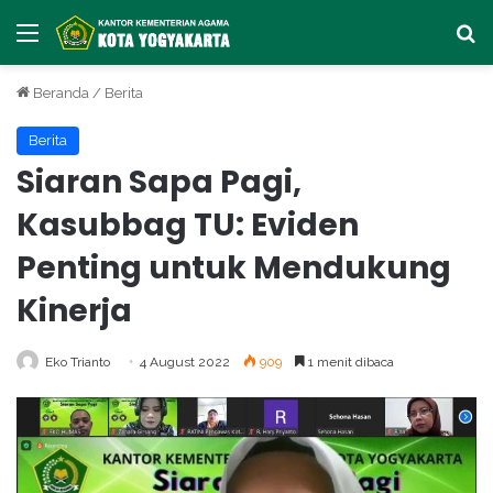
Menu
Ca
Beranda
/
Berita
Berita
Siaran Sapa Pagi,
Kasubbag TU: Eviden
Penting untuk Mendukung
Kinerja
Eko Trianto
4 August 2022
909
1 menit dibaca