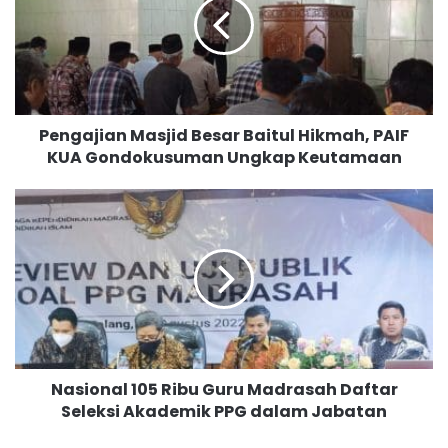
g
a
j
i
a
n
Pengajian Masjid Besar Baitul Hikmah, PAIF
M
KUA Gondokusuman Ungkap Keutamaan
a
s
j
N
i
a
d
s
B
i
e
o
s
n
a
a
r
l
B
1
Nasional 105 Ribu Guru Madrasah Daftar
a
0
i
Seleksi Akademik PPG dalam Jabatan
5
t
R