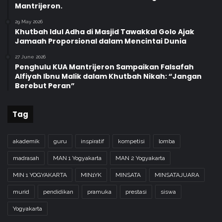
Mantrijeron.
29 May 2026
Khutbah Idul Adha di Masjid Tawakkal Golo Ajak
Jamaah Proporsional dalam Mencintai Dunia
27 June 2026
Penghulu KUA Mantrijeron Sampaikan Falsafah
Alfiyah Ibnu Malik dalam Khutbah Nikah: “Jangan
Berebut Peran”
Tag
akademik
guru
inspiratif
kompetisi
lomba
madrasah
MAN 1 Yogyakarta
MAN 2 Yogyakarta
MIN 1 YOGYAKARTA
MIN1YK
MINSATA
MINSATAJUARA
murid
pendidikan
pramuka
prestasi
siswa
Yogyakarta