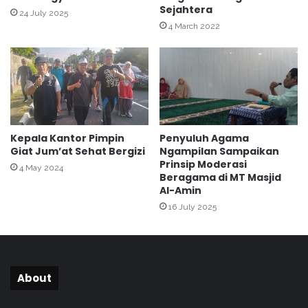
Sejahtera
u
e
24 July 2025
s
4 March 2022
l
u
e
m
k
a
s
n
i
U
A
n
k
g
a
Kepala Kantor Pimpin
Penyuluh Agama
k
d
Giat Jum’at Sehat Bergizi
Ngampilan Sampaikan
a
e
Prinsip Moderasi
4 May 2024
p
m
Beragama di MT Masjid
K
i
Al-Amin
e
k
16 July 2025
u
P
t
P
a
G
m
d
a
a
About
a
l
n
a