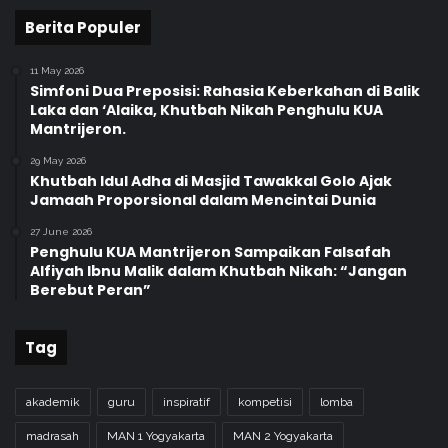
Berita Populer
11 May 2026
Simfoni Dua Preposisi: Rahasia Keberkahan di Balik
Laka dan ‘Alaika, Khutbah Nikah Penghulu KUA
Mantrijeron.
29 May 2026
Khutbah Idul Adha di Masjid Tawakkal Golo Ajak
Jamaah Proporsional dalam Mencintai Dunia
27 June 2026
Penghulu KUA Mantrijeron Sampaikan Falsafah
Alfiyah Ibnu Malik dalam Khutbah Nikah: “Jangan
Berebut Peran”
Tag
akademik
guru
inspiratif
kompetisi
lomba
madrasah
MAN 1 Yogyakarta
MAN 2 Yogyakarta