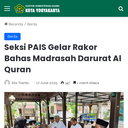
Menu
Ca
Beranda
/
Berita
Berita
Seksi PAIS Gelar Rakor
Bahas Madrasah Darurat Al
Quran
Eko Trianto
17 June 2025
347
1 menit dibaca