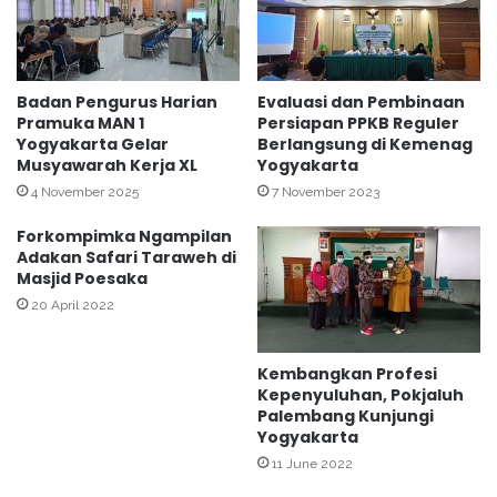
t
g
o
a
r
n
S
P
a
e
Badan Pengurus Harian
Evaluasi dan Pembinaan
m
Pramuka MAN 1
Persiapan PPKB Reguler
r
Yogyakarta Gelar
Berlangsung di Kemenag
p
k
Musyawarah Kerja XL
Yogyakarta
a
a
i
w
4 November 2025
7 November 2023
k
i
Forkompimka Ngampilan
a
n
Adakan Safari Taraweh di
n
a
Masjid Poesaka
T
n
20 April 2022
i
g
a
Kembangkan Profesi
P
Kepenyuluhan, Pokjaluh
e
Palembang Kunjungi
s
Yogyakarta
a
11 June 2022
n
P