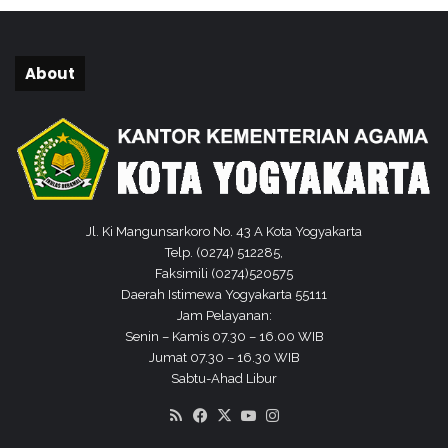
e
n
t
About
i
n
g
Jl. Ki Mangunsarkoro No. 43 A Kota Yogyakarta
Telp. (0274) 512285,
Faksimili (0274)520575
Daerah Istimewa Yogyakarta 55111
Jam Pelayanan:
Senin – Kamis 07.30 – 16.00 WIB
Jumat 07.30 – 16.30 WIB
Sabtu-Ahad Libur
RSS
Facebook
X
YouTube
Instagram